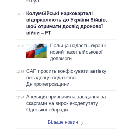
Freya
Колумбійські наркокартелі
13:02
відправляють до України бійців,
щоб отримати досвід дронової
війни – FT
Польща надасть Україні
12:50
новий пакет військової
допомоги
САП просить конфіскувати автівку
12:35
посадовця податкової
Дніпропетровщини
Апеляція призначила засідання за
12:24
скаргами на вирок ексдепутату
Одеської облради
Більше новин