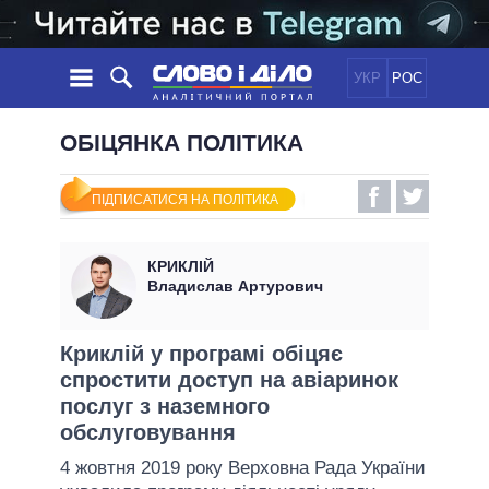
УКР
РОС
НОВИНИ
ОБІЦЯНКА ПОЛІТИКА
ОБIЦЯНКИ
СТРІЧКА
ПОЛІТИКА
ПІДПИСАТИСЯ НА ПОЛІТИКА
ПОДІЇ
ЕКОНОМІКА
ПОЛIТИКИ
СТАТТІ
СУСПІЛЬСТВО
КРИКЛІЙ
ІНФОГРАФІКА
ДУМКИ
СВІТ
УСІ ПОЛІТИКИ
Владислав Артурович
ОГЛЯДИ
ПРЕЗИДЕНТ І ОФІС
ВІДЕО
ДАЙДЖЕСТИ
ВЕРХОВНА РАДА
Криклій у програмі обіцяє
ПІДТРИМАТИ
спростити доступ на авіаринок
КАБІНЕТ МІНІСТРІВ
послуг з наземного
ГОЛОВИ ОБЛАДМІНІСТРАЦІЙ
ПОРІВНЯННЯ ПОЛІТИКІВ
обслуговування
МЕРИ МІСТ
4 жовтня 2019 року Верховна Рада України
ВСІ ПЕРСОНИ