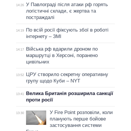
У Павлограді після атаки рф горять
14:26
логістичні склади, є жертва та
постраждалі
По всій росії фіксують збої в роботі
14:19
інтернету – ЗМІ
Війська рф вдарили дроном по
14:17
маршрутці в Херсоні, поранено
цивільних
ЦРУ створило секретну оперативну
13:52
групу щодо Куби – NYT
Велика Британія розширила санкції
13:41
проти росії
У Fire Point розповіли, коли
13:30
планують перше бойове
застосування системи