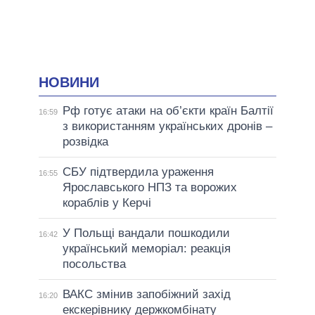
НОВИНИ
Рф готує атаки на об’єкти країн Балтії
16:59
з використанням українських дронів –
розвідка
СБУ підтвердила ураження
16:55
Ярославського НПЗ та ворожих
кораблів у Керчі
У Польщі вандали пошкодили
16:42
український меморіал: реакція
посольства
ВАКС змінив запобіжний захід
16:20
екскерівнику держкомбінату