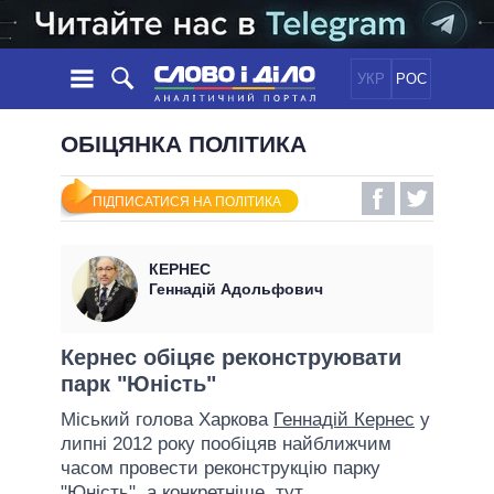
УКР
РОС
НОВИНИ
ОБІЦЯНКА ПОЛІТИКА
ОБIЦЯНКИ
СТРІЧКА
ПОЛІТИКА
ПІДПИСАТИСЯ НА ПОЛІТИКА
ПОДІЇ
ЕКОНОМІКА
ПОЛIТИКИ
СТАТТІ
СУСПІЛЬСТВО
КЕРНЕС
ІНФОГРАФІКА
ДУМКИ
СВІТ
УСІ ПОЛІТИКИ
Геннадій Адольфович
ОГЛЯДИ
ПРЕЗИДЕНТ І ОФІС
ВІДЕО
ДАЙДЖЕСТИ
ВЕРХОВНА РАДА
Кернес обіцяє реконструювати
ПІДТРИМАТИ
парк "Юність"
КАБІНЕТ МІНІСТРІВ
ГОЛОВИ ОБЛАДМІНІСТРАЦІЙ
Міський голова Харкова
Геннадій Кернес
у
ПОРІВНЯННЯ ПОЛІТИКІВ
липні 2012 року пообіцяв найближчим
МЕРИ МІСТ
часом провести реконструкцію парку
ВСІ ПЕРСОНИ
"Юність", а конкретніше, тут