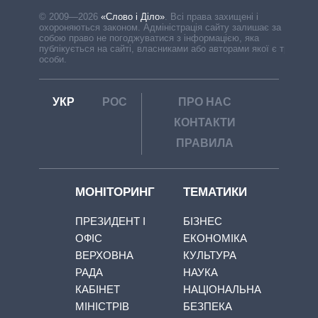
© 2009—2026
«Слово і Діло»
.
Всі права захищені і
охороняються законом. Адміністрація сайту залишає за
собою право не погоджуватися з інформацією, яка
публікується на сайті, власниками або авторами якої є треті
особи.
УКР
РОС
ПРО НАС
КОНТАКТИ
ПРАВИЛА
МОНІТОРИНГ
ТЕМАТИКИ
ПРЕЗИДЕНТ І
БІЗНЕС
ОФІС
ЕКОНОМІКА
ВЕРХОВНА
КУЛЬТУРА
РАДА
НАУКА
КАБІНЕТ
НАЦІОНАЛЬНА
МІНІСТРІВ
БЕЗПЕКА