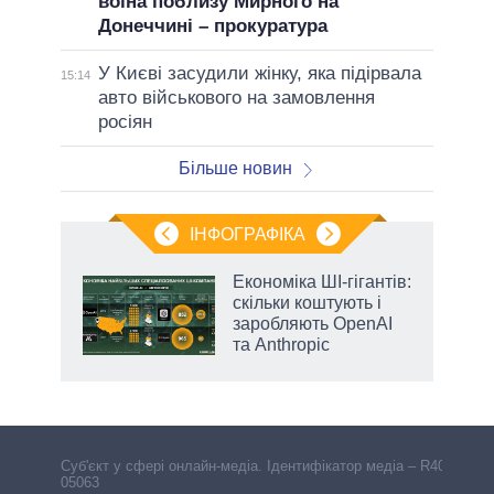
воїна поблизу Мирного на
Донеччині – прокуратура
У Києві засудили жінку, яка підірвала
15:14
авто військового на замовлення
росіян
Більше новин
ІНФОГРАФІКА
Економіка ШІ-гігантів:
 за
скільки коштують і
асть
заробляють OpenAI
та Anthropic
Cуб'єкт у сфері онлайн-медіа. Ідентифікатор медіа – R40-
05063