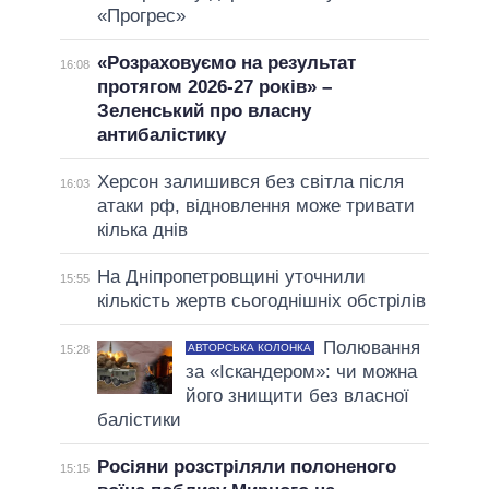
«Прогрес»
«Розраховуємо на результат
16:08
протягом 2026-27 років» –
Зеленський про власну
антибалістику
Херсон залишився без світла після
16:03
атаки рф, відновлення може тривати
кілька днів
На Дніпропетровщині уточнили
15:55
кількість жертв сьогоднішніх обстрілів
Полювання
АВТОРСЬКА КОЛОНКА
15:28
за «Іскандером»: чи можна
його знищити без власної
балістики
Росіяни розстріляли полоненого
15:15