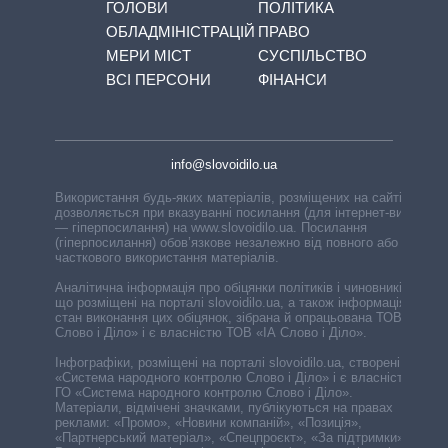
ГОЛОВИ
ПОЛІТИКА
ОБЛАДМІНІСТРАЦІЙ
ПРАВО
МЕРИ МІСТ
СУСПІЛЬСТВО
ВСІ ПЕРСОНИ
ФІНАНСИ
info@slovoidilo.ua
Використання будь-яких матеріалів, розміщених на сайті,
дозволяється при вказуванні посилання (для інтернет-видань
— гіперпосилання) на www.slovoidilo.ua. Посилання
(гіперпосилання) обов’язкове незалежно від повного або
часткового використання матеріалів.
Аналітична інформація про обіцянки політиків і чиновників,
що розміщені на порталі slovoidilo.ua, а також інформація про
стан виконання цих обіцянок, зібрана й опрацьована ТОВ «ІА
Слово і Діло» і є власністю ТОВ «ІА Слово і Діло».
Інфографіки, розміщені на порталі slovoidilo.ua, створені ГО
«Система народного контролю Слово і Діло» і є власністю
ГО «Система народного контролю Слово і Діло».
Матеріали, відмічені значками, публікуються на правах
реклами: «Промо», «Новини компаній», «Позиція»,
«Партнерський матеріал», «Спецпроєкт», «За підтримки».