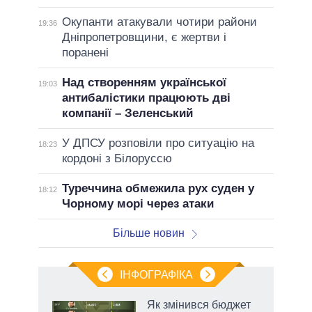
Окупанти атакували чотири райони
19:36
Дніпропетровщини, є жертви і
поранені
Над створенням української
19:03
антибалістики працюють дві
компанії – Зеленський
У ДПСУ розповіли про ситуацію на
18:23
кордоні з Білоруссю
Туреччина обмежила рух суден у
18:12
Чорному морі через атаки
Більше новин
ІНФОГРАФІКА
Як змінився бюджет