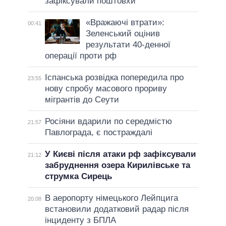
зафіксували поштовхи
«Вражаючі втрати»:
00:41
Зеленський оцінив
результати 40-денної
операції проти рф
Іспанська розвідка попередила про
23:55
нову спробу масового прориву
мігрантів до Сеути
Росіяни вдарили по середмістю
21:57
Павлограда, є постраждалі
У Києві після атаки рф зафіксували
21:12
забруднення озера Кирилівське та
струмка Сирець
В аеропорту німецького Лейпцига
20:08
встановили додатковий радар після
інциденту з БПЛА