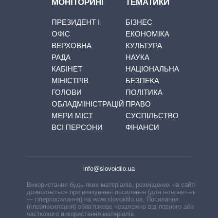
МОНІТОРИНГ
ТЕМАТИКИ
ПРЕЗИДЕНТ І
БІЗНЕС
ОФІС
ЕКОНОМІКА
ВЕРХОВНА
КУЛЬТУРА
РАДА
НАУКА
КАБІНЕТ
НАЦІОНАЛЬНА
МІНІСТРІВ
БЕЗПЕКА
ГОЛОВИ
ПОЛІТИКА
ОБЛАДМІНІСТРАЦІЙ
ПРАВО
МЕРИ МІСТ
СУСПІЛЬСТВО
ВСІ ПЕРСОНИ
ФІНАНСИ
info@slovoidilo.ua
Використання будь-яких матеріалів, розміщених на сайті,
дозволяється при вказуванні посилання (для інтернет-видань
— гіперпосилання) на www.slovoidilo.ua. Посилання
(гіперпосилання) обов’язкове незалежно від повного або
часткового використання матеріалів.