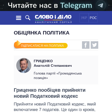
УКР
РОС
НОВИНИ
ОБІЦЯНКА ПОЛІТИКА
ОБIЦЯНКИ
СТРІЧКА
ПОЛІТИКА
ПІДПИСАТИСЯ НА ПОЛІТИКА
ПОДІЇ
ЕКОНОМІКА
ПОЛIТИКИ
СТАТТІ
СУСПІЛЬСТВО
ГРИЦЕНКО
ІНФОГРАФІКА
ДУМКИ
СВІТ
УСІ ПОЛІТИКИ
Анатолій Степанович
ОГЛЯДИ
ПРЕЗИДЕНТ І ОФІС
Голова партії «Громадянська
ВІДЕО
позиція»
ДАЙДЖЕСТИ
ВЕРХОВНА РАДА
ПІДТРИМАТИ
КАБІНЕТ МІНІСТРІВ
Гриценко пообіцяв прийняти
ГОЛОВИ ОБЛАДМІНІСТРАЦІЙ
новий Податковий кодекс
ПОРІВНЯННЯ ПОЛІТИКІВ
МЕРИ МІСТ
Прийняти новий Податковий кодекс, який
ВСІ ПЕРСОНИ
включатиме 7 податків. Це один із кроків,