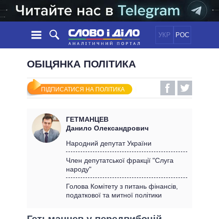
УКР
РОС
НОВИНИ
ОБІЦЯНКА ПОЛІТИКА
ОБIЦЯНКИ
СТРІЧКА
ПОЛІТИКА
ПІДПИСАТИСЯ НА ПОЛІТИКА
ПОДІЇ
ЕКОНОМІКА
ПОЛIТИКИ
СТАТТІ
СУСПІЛЬСТВО
ГЕТМАНЦЕВ
ІНФОГРАФІКА
ДУМКИ
СВІТ
УСІ ПОЛІТИКИ
Данило Олександрович
ОГЛЯДИ
ПРЕЗИДЕНТ І ОФІС
Народний депутат України
ВІДЕО
ДАЙДЖЕСТИ
ВЕРХОВНА РАДА
Член депутатської фракції "Слуга
ПІДТРИМАТИ
народу"
КАБІНЕТ МІНІСТРІВ
ГОЛОВИ ОБЛАДМІНІСТРАЦІЙ
Голова Комітету з питань фінансів,
ПОРІВНЯННЯ ПОЛІТИКІВ
податкової та митної політики
МЕРИ МІСТ
ВСІ ПЕРСОНИ
Гетьманцев у передвибочій