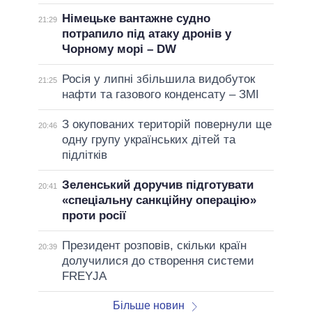
Німецьке вантажне судно
21:29
потрапило під атаку дронів у
Чорному морі – DW
Росія у липні збільшила видобуток
21:25
нафти та газового конденсату – ЗМІ
З окупованих територій повернули ще
20:46
одну групу українських дітей та
підлітків
Зеленський доручив підготувати
20:41
«спеціальну санкційну операцію»
проти росії
Президент розповів, скільки країн
20:39
долучилися до створення системи
FREYJA
Більше новин