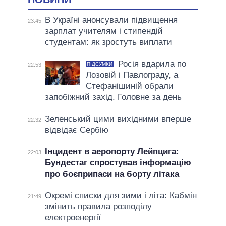
В Україні анонсували підвищення
23:45
зарплат учителям і стипендій
студентам: як зростуть виплати
Росія вдарила по
ПІДСУМКИ
22:53
Лозовій і Павлограду, а
Стефанішиній обрали
запобіжний захід. Головне за день
Зеленський цими вихідними вперше
22:32
відвідає Сербію
Інцидент в аеропорту Лейпцига:
22:03
Бундестаг спростував інформацію
про боєприпаси на борту літака
Окремі списки для зими і літа: Кабмін
21:49
змінить правила розподілу
електроенергії