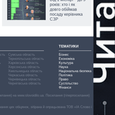
років: хто і як
довго обіймав
посаду керівника
СЗР
ТЕМАТИКИ
асть
Сумська область
Бізнес
Тернопільська область
Економіка
ь
Харківська область
Культура
Херсонська область
Наука
Хмельницька область
Національна безпека
Черкаська область
Політика
Чернівецька область
Право
Чернігівська область
Суспільство
Фінанси
лання) на www.slovoidilo.ua. Посилання (гіперпосилання)
онання цих обіцянок, зібрана й опрацьована ТОВ «ІА Слово і