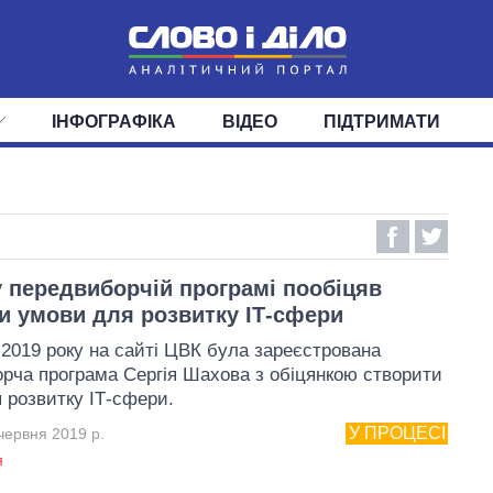
ІНФОГРАФІКА
ВІДЕО
ПІДТРИМАТИ
ІС
СТРІЧКА
ВЕРХОВНА РАДА
ПОДІЇ
СТАТТІ
КАБІНЕТ МІНІСТРІВ
ДУМКИ
ОГЛЯДИ
ГОЛОВИ ОБЛАДМІНІСТРА
ДАЙДЖЕСТИ
ПОЛІТИКА
ДЕПУТАТИ
ЕКОНОМІКА
КОМІТЕТИ
СУСПІЛЬСТВО
ФРАКЦІЇ
ОКРУГИ
СВІТ
 передвиборчій програмі пообіцяв
и умови для розвитку ІТ-сфери
 2019 року на сайті ЦВК була зареєстрована
рча програма Сергія Шахова з обіцянкою створити
 розвитку ІТ-сфери.
У ПРОЦЕСІ
червня 2019 р.
я