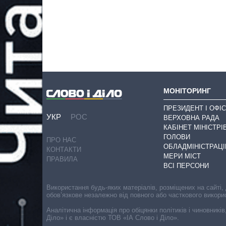
МОНІТОРИНГ
ПРЕЗИДЕНТ І ОФІС
УКР
РОС
ВЕРХОВНА РАДА
КАБІНЕТ МІНІСТРІ
ГОЛОВИ
ПРО НАС
ОБЛАДМІНІСТРАЦІ
КОНТАКТИ
МЕРИ МІСТ
ПРАВИЛА
ВСІ ПЕРСОНИ
Використання будь-яких матеріалів, розміщених на сайті,
обов’язкове незалежно від повного або часткового викори
Аналітична інформація про обіцянки політиків і чиновників
Діло» і є власністю ТОВ «ІА Слово і Діло».