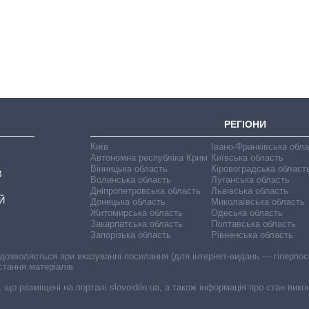
бюджет
Міністерства
оборони за 13
років війни з
росією
РЕГІОНИ
Київ
Івано-Франківська обл
Автономна республіка Крим
Київська область
Вінницька область
Кіровоградська област
В
Волинська область
Луганська область
Дніпропетровська область
Львівська область
Й
Донецька область
Миколаївська область
Житомирська область
Одеська область
Закарпатська область
Полтавська область
Запорізька область
Рівненська область
 дозволяється при вказуванні посилання (для інтернет-видань — гіперпоси
стання матеріалів.
, що розміщені на порталі slovoidilo.ua, а також інформація про стан вик