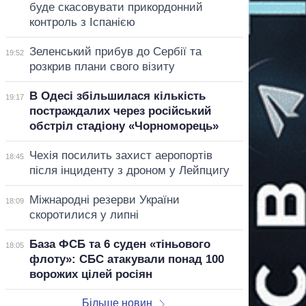
буде скасовувати прикордонний
контроль з Іспанією
Зеленський прибув до Сербії та
19:52
розкрив плани свого візиту
В Одесі збільшилася кількість
19:17
постраждалих через російський
обстріл стадіону «Чорноморець»
Чехія посилить захист аеропортів
18:45
після інциденту з дроном у Лейпцигу
Міжнародні резерви України
18:09
скоротилися у липні
База ФСБ та 6 суден «тіньового
18:05
флоту»: СБС атакували понад 100
ворожих цілей росіян
Більше новин