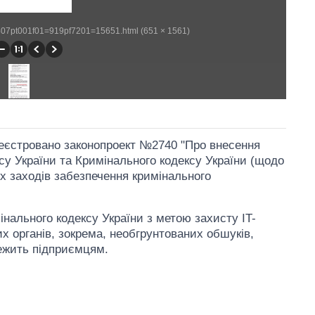
p407pt001f01=919pf7201=15651.html (651 × 1561)
ареєстровано законопроект №2740 "Про внесення
су України та Кримінального кодексу України (щодо
х заходів забезпечення кримінального
нального кодексу України з метою захисту IT-
х органів, зокрема, необгрунтованих обшуків,
лежить підприємцям.