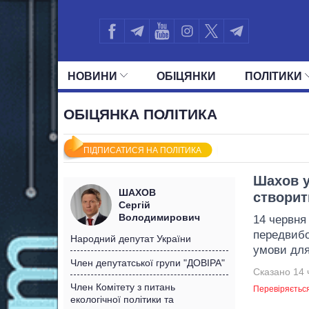
НОВИНИ
ОБIЦЯНКИ
ПОЛIТИКИ
УСІ ПОЛІТИКИ
ПРЕЗИДЕНТ І ОФ
ОБІЦЯНКА ПОЛІТИКА
ПІДПИСАТИСЯ НА ПОЛІТИКА
Шахов у
ШАХОВ
створит
Сергій
Володимирович
14 червня
передвибо
Народний депутат України
умови для
Член депутатської групи "ДОВІРА"
Сказано 14 
Член Комітету з питань
Перевіряєтьс
екологічної політики та