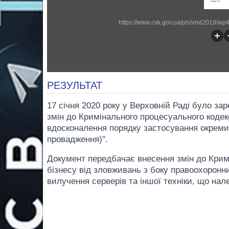
https://www.cvk.gov.ua/pls/vnd2019/w
РЕЗУЛЬТАТ
17 січня 2020 року у Верховній Раді було з
змін до Кримінального процесуального кодек
вдосконалення порядку застосування окреми
провадження)".
Документ передбачає внесення змін до Кримі
бiзнесу від зловживань з боку правоохоронни
вилучення серверів та іншої техніки, що на