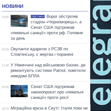
НОВИНИ
Ворог обстріляв
ПІДСУМКИ
23:09
стадіон «Чорноморець», а
Сенат США підтримав
«пекельні санкції» проти рф. Головне
за день
Окупанти вдарили з РСЗВ по
22:29
Слов'янську, є жертва і поранені
У Німеччині над військовою базою, де
21:45
ремонтують системи Patriot, помітили
невідомі БПЛА
Сенат США підтримав
20:55
законопроєкт про «пекельні
санкції» проти росії
Міграційна криза в Сеуті: Італія поки не
20:19