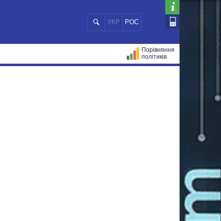
УКР
РОС
Порівняння
політиків
ЦІЙ
МЕРИ МІСТ
ВСІ ПЕРСОНИ