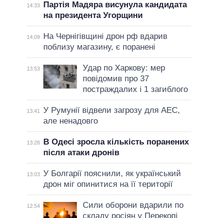
Партія Мадяра висунула кандидата
14:33
на президента Угорщини
На Чернігівщині дрон рф вдарив
14:09
поблизу магазину, є поранені
Удар по Харкову: мер
13:53
повідомив про 37
постраждалих і 1 загиблого
У Румунії відвели загрозу для АЕС,
13:41
але ненадовго
В Одесі зросла кількість поранених
13:28
після атаки дронів
У Болгарії пояснили, як український
13:03
дрон міг опинитися на її території
Сили оборони вдарили по
12:54
складу росіян у Перекопі