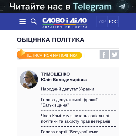
УКР
РОС
НОВИНИ
ОБІЦЯНКА ПОЛІТИКА
ОБIЦЯНКИ
СТРІЧКА
ПОЛІТИКА
ПІДПИСАТИСЯ НА ПОЛІТИКА
ПОДІЇ
ЕКОНОМІКА
ПОЛIТИКИ
СТАТТІ
СУСПІЛЬСТВО
ТИМОШЕНКО
ІНФОГРАФІКА
ДУМКИ
СВІТ
УСІ ПОЛІТИКИ
Юлія Володимирівна
ОГЛЯДИ
ПРЕЗИДЕНТ І ОФІС
Народний депутат України
ВІДЕО
ДАЙДЖЕСТИ
ВЕРХОВНА РАДА
Голова депутатської фракції
ПІДТРИМАТИ
"Батьківщина"
КАБІНЕТ МІНІСТРІВ
ГОЛОВИ ОБЛАДМІНІСТРАЦІЙ
Член Комітету з питань соціальної
ПОРІВНЯННЯ ПОЛІТИКІВ
політики та захисту прав ветеранів
МЕРИ МІСТ
ВСІ ПЕРСОНИ
Голова партії "Всеукраїнське