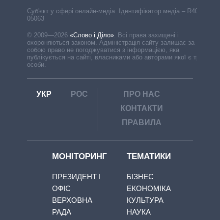
Cуб'єкт у сфері онлайн-медіа. Ідентифікатор медіа – R40-
05063
© 2009—2026
«Слово і Діло»
.
Всі права захищені і
охороняються законом. Адміністрація сайту залишає за
собою право не погоджуватися з інформацією, яка
публікується на сайті, власниками або авторами якої є треті
особи.
УКР
РОС
ПРО НАС
КОНТАКТИ
ПРАВИЛА
МОНІТОРИНГ
ТЕМАТИКИ
ПРЕЗИДЕНТ І
БІЗНЕС
ОФІС
ЕКОНОМІКА
ВЕРХОВНА
КУЛЬТУРА
РАДА
НАУКА