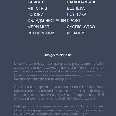
КАБІНЕТ
НАЦІОНАЛЬНА
МІНІСТРІВ
БЕЗПЕКА
ГОЛОВИ
ПОЛІТИКА
ОБЛАДМІНІСТРАЦІЙ
ПРАВО
МЕРИ МІСТ
СУСПІЛЬСТВО
ВСІ ПЕРСОНИ
ФІНАНСИ
info@slovoidilo.ua
Використання будь-яких матеріалів, розміщених на сайті,
дозволяється при вказуванні посилання (для інтернет-видань
— гіперпосилання) на www.slovoidilo.ua. Посилання
(гіперпосилання) обов’язкове незалежно від повного або
часткового використання матеріалів.
Аналітична інформація про обіцянки політиків і чиновників,
що розміщені на порталі slovoidilo.ua, а також інформація про
стан виконання цих обіцянок, зібрана й опрацьована ТОВ «ІА
Слово і Діло» і є власністю ТОВ «ІА Слово і Діло».
Інфографіки, розміщені на порталі slovoidilo.ua, створені ГО
«Система народного контролю Слово і Діло» і є власністю
ГО «Система народного контролю Слово і Діло».