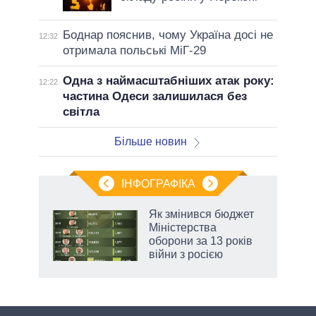
Боднар пояснив, чому Україна досі не
12:32
отримала польські МіГ-29
Одна з наймасштабніших атак року:
12:22
частина Одеси залишилася без
світла
Більше новин
ІНФОГРАФІКА
Як змінився бюджет
раїні
Міністерства
ої
оборони за 13 років
війни з росією
аспі