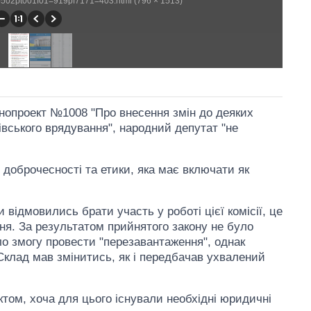
wp502pt001f01=919pf7171=403.html (796 × 1513)
онопроект №1008 "Про внесення змін до деяких
дівського врядування", народний депутат "не
 доброчесності та етики, яка має включати як
 відмовились брати участь у роботі цієї комісії, це
ння. За результатом прийнятого закону не було
о змогу провести "перезавантаження", однак
 Склад мав змінитись, як і передбачав ухвалений
том, хоча для цього існували необхідні юридичні