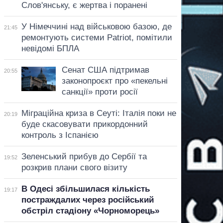
Слов'янську, є жертва і поранені
У Німеччині над військовою базою, де
21:45
ремонтують системи Patriot, помітили
невідомі БПЛА
Сенат США підтримав
20:55
законопроєкт про «пекельні
санкції» проти росії
Міграційна криза в Сеуті: Італія поки не
20:19
буде скасовувати прикордонний
контроль з Іспанією
Зеленський прибув до Сербії та
19:52
розкрив плани свого візиту
В Одесі збільшилася кількість
19:17
постраждалих через російський
обстріл стадіону «Чорноморець»