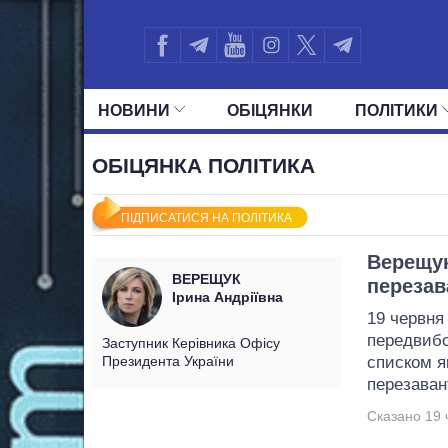
НОВИНИ
ОБIЦЯНКИ
ПОЛIТИКИ
УСІ ПОЛІТИКИ
ПРЕЗИДЕНТ І ОФ
ОБІЦЯНКА ПОЛІТИКА
ПІДПИСАТИСЯ НА ПОЛІТИКА
Верещук
ВЕРЕЩУК
перезав
Ірина Андріївна
19 червня
передвибо
Заступник Керівника Офісу
Президента України
списком я
перезаван
Сказано 19 