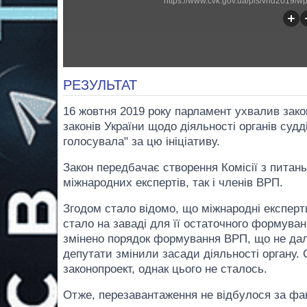
https://www.cvk.gov.ua/pls/vnd2019/
РЕЗУЛЬТАТ
16 жовтня 2019 року парламент ухвалив зак
законів України щодо діяльності органів суд
голосувала" за цю ініціативу.
Закон передбачає створення Комісії з питань
міжнародних експертів, так і членів ВРП.
Згодом стало відомо, що міжнародні експерти
стало на заваді для її остаточного формува
змінено порядок формування ВРП, що не дал
депутати змінили засади діяльності органу.
законопроект, однак цього не сталось.
Отже, перезавантаження не відбулося за фак