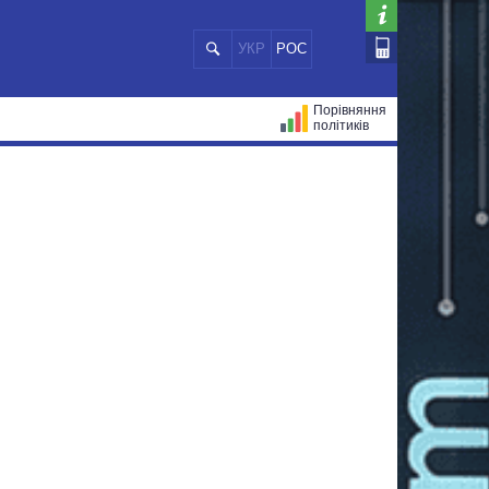
УКР
РОС
Порівняння
політиків
ЦІЙ
МЕРИ МІСТ
ВСІ ПЕРСОНИ