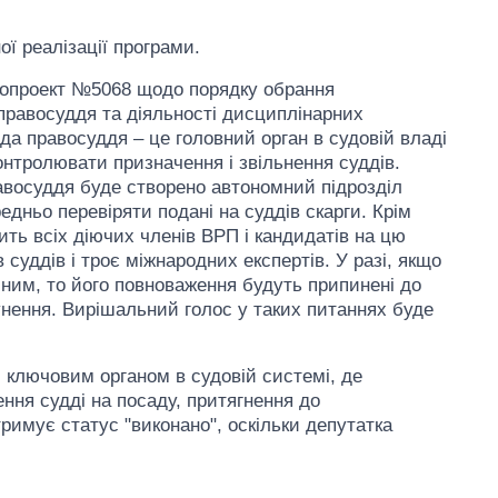
ї реалізації програми.
нопроект №5068 щодо порядку обрання
правосуддя та діяльності дисциплінарних
да правосуддя – це головний орган в судовій владі
онтролювати призначення і звільнення суддів.
равосуддя буде створено автономний підрозділ
едньо перевіряти подані на суддів скарги. Крім
рить всіх діючих членів ВРП і кандидатів на цю
 суддів і троє міжнародних експертів. У разі, якщо
ним, то його повноваження будуть припинені до
унення. Вирішальний голос у таких питаннях буде
ключовим органом в судовій системі, де
ня судді на посаду, притягнення до
тримує статус "виконано", оскільки депутатка