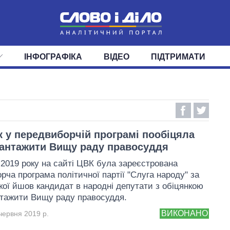
ІНФОГРАФІКА
ВІДЕО
ПІДТРИМАТИ
ІС
СТРІЧКА
ВЕРХОВНА РАДА
ПОДІЇ
СТАТТІ
КАБІНЕТ МІНІСТРІВ
ДУМКИ
ОГЛЯДИ
ГОЛОВИ ОБЛАДМІНІСТРА
ДАЙДЖЕСТИ
ПОЛІТИКА
ДЕПУТАТИ
ЕКОНОМІКА
КОМІТЕТИ
СУСПІЛЬСТВО
ФРАКЦІЇ
ОКРУГИ
СВІТ
 у передвиборчій програмі пообіцяла
антажити Вищу раду правосуддя
 2019 року на сайті ЦВК була зареєстрована
рча програма політичної партії "Слуга народу" за
кої йшов кандидат в народні депутати з обіцянкою
тажити Вищу раду правосуддя.
ВИКОНАНО
червня 2019 р.