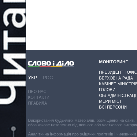
МОНІТОРИНГ
ПРЕЗИДЕНТ І ОФІС
УКР
РОС
ВЕРХОВНА РАДА
КАБІНЕТ МІНІСТРІ
ГОЛОВИ
ПРО НАС
ОБЛАДМІНІСТРАЦІ
КОНТАКТИ
МЕРИ МІСТ
ПРАВИЛА
ВСІ ПЕРСОНИ
Використання будь-яких матеріалів, розміщених на сайті,
обов’язкове незалежно від повного або часткового викори
Аналітична інформація про обіцянки політиків і чиновників