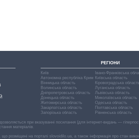
Дефіцит пам’яті:
як зріс попит на
чипи за останні
роки і що
прогнозують на
2027-й
РЕГІОНИ
Київ
Івано-Франківська обл
Автономна республіка Крим
Київська область
Вінницька область
Кіровоградська област
В
Волинська область
Луганська область
Дніпропетровська область
Львівська область
Й
Донецька область
Миколаївська область
Житомирська область
Одеська область
Закарпатська область
Полтавська область
Запорізька область
Рівненська область
 дозволяється при вказуванні посилання (для інтернет-видань — гіперпоси
стання матеріалів.
, що розміщені на порталі slovoidilo.ua, а також інформація про стан вик