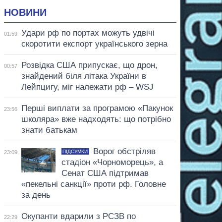
НОВИНИ
Удари рф по портах можуть удвічі
01:59
скоротити експорт українського зерна
Розвідка США припускає, що дрон,
00:57
знайдений біля літака України в
Лейпцигу, міг належати рф – WSJ
Перші виплати за програмою «Пакунок
23:56
школяра» вже надходять: що потрібно
знати батькам
Ворог обстріляв
ПІДСУМКИ
23:09
стадіон «Чорноморець», а
Сенат США підтримав
«пекельні санкції» проти рф. Головне
за день
Окупанти вдарили з РСЗВ по
22:29