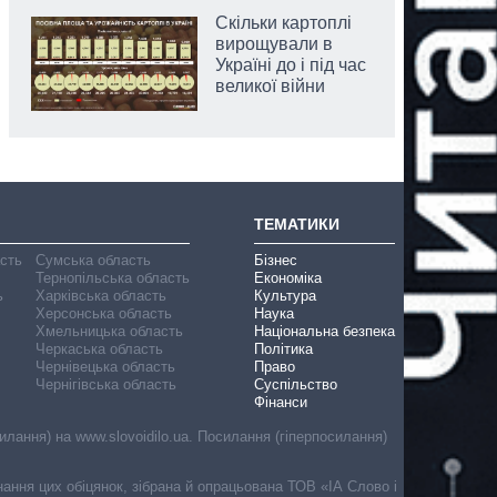
Скільки картоплі
вирощували в
Україні до і під час
великої війни
ТЕМАТИКИ
асть
Сумська область
Бізнес
Тернопільська область
Економіка
ь
Харківська область
Культура
Херсонська область
Наука
Хмельницька область
Національна безпека
Черкаська область
Політика
Чернівецька область
Право
Чернігівська область
Суспільство
Фінанси
лання) на www.slovoidilo.ua. Посилання (гіперпосилання)
онання цих обіцянок, зібрана й опрацьована ТОВ «ІА Слово і