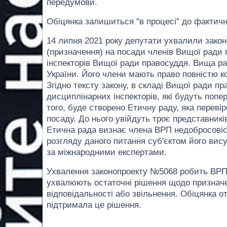
передумови.
Обіцянка залишиться "в процесі" до фактично
14 липня 2021 року депутати ухвалили зако
(призначення) на посади членів Вищої ради 
інспекторів Вищої ради правосуддя. Вища ра
України. Його члени мають право повністю к
Згідно тексту закону, в складі Вищої ради п
дисциплінарних інспекторів, які будуть попер
того, буде створено Етичну раду, яка переві
посаду. До нього увійдуть троє представників
Етична рада визнає члена ВРП недобросовіс
розгляду даного питання суб'єктом його вис
за міжнародними експертами.
Ухвалення законопроекту №5068 робить ВРП 
ухвалюють остаточні рішення щодо призначен
відповідальності або звільнення. Обіцянка о
підтримала це рішення.