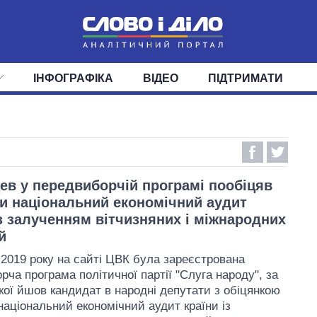
ІНФОГРАФІКА
ВІДЕО
ПІДТРИМАТИ
ІС
СТРІЧКА
ВЕРХОВНА РАДА
ПОДІЇ
СТАТТІ
КАБІНЕТ МІНІСТРІВ
ДУМКИ
ОГЛЯДИ
ГОЛОВИ ОБЛАДМІНІСТРА
ДАЙДЖЕСТИ
ПОЛІТИКА
ДЕПУТАТИ
ЕКОНОМІКА
КОМІТЕТИ
СУСПІЛЬСТВО
ФРАКЦІЇ
ОКРУГИ
СВІТ
ев у передвиборчій програмі пообіцяв
и національний економічний аудит
із залученням вітчизняних і міжнародних
й
 2019 року на сайті ЦВК була зареєстрована
рча програма політичної партії "Слуга народу", за
кої йшов кандидат в народні депутати з обіцянкою
національний економічний аудит країни із