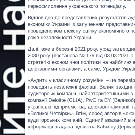
переосмислення українського потенціалу.
Відповідно до представлених результатів а
економіки України із залученням представник
проведено комплексну оцінку економічного п
років незалежності України.
Далі, вже в березні 2021 року, уряд затверд
2030 року (постанова № 179 від 03.03.2021 р
стратегію економічної політики на найближче
державними органами, а саме, Урядом Украї
«Аудит» у класичному розумінні – це перевірк
проводять незалежні фахівці. Великі західні
аудиторські компанії, найавторитетнішими з
компанії Deloitte (США), PwC та EY (Велико
українські підприємства, державні компанії 
«Великої Четвірки». Втім, серед авторів «е
аудиторських компаній. Єдиний вказаний в н
інформації згадана підзвітна Кабміну Держа