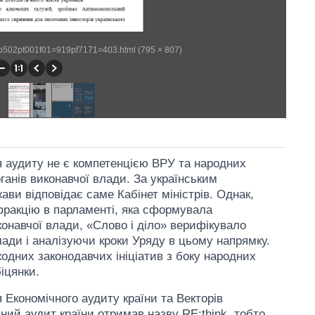
/wp502pt001f01=919pf7171=403.html (795 × 807)
я аудиту не є компетенцією ВРУ та народних
рганів виконавчої влади. За українським
ави відповідає саме Кабінет міністрів. Однак,
фракцію в парламенті, яка сформувала
конавчої влади, «Слово і діло» верифікувало
влади і аналізуючи кроки Уряду в цьому напрямку.
одних законодавчих ініціатив з боку народних
іцянки.
 Економічного аудиту країни та Векторів
чний аудит країни отримав назву RE:think, тобто