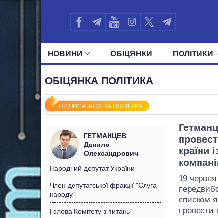
НОВИНИ
ОБIЦЯНКИ
ПОЛIТИКИ
УСІ ПОЛІТИКИ
ПРЕЗИДЕНТ І ОФ
ОБІЦЯНКА ПОЛІТИКА
ПІДПИСАТИСЯ НА ПОЛІТИКА
Гетманц
ГЕТМАНЦЕВ
провест
Данило
країни 
Олександрович
компані
Народний депутат України
19 червня
Член депутатської фракції "Слуга
передвибо
народу"
списком я
провести 
Голова Комітету з питань