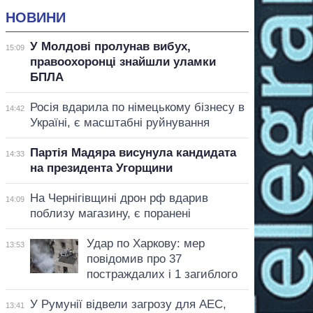
НОВИНИ
У Молдові пролунав вибух,
15:09
правоохоронці знайшли уламки
БПЛА
Росія вдарила по німецькому бізнесу в
14:42
Україні, є масштабні руйнування
Партія Мадяра висунула кандидата
14:33
на президента Угорщини
На Чернігівщині дрон рф вдарив
14:09
поблизу магазину, є поранені
Удар по Харкову: мер
13:53
повідомив про 37
постраждалих і 1 загиблого
У Румунії відвели загрозу для АЕС,
13:41