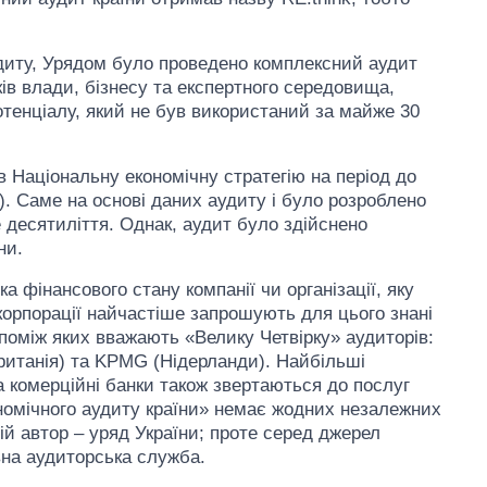
удиту, Урядом було проведено комплексний аудит
ів влади, бізнесу та експертного середовища,
отенціалу, який не був використаний за майже 30
ив Національну економічну стратегію на період до
.). Саме на основі даних аудиту і було розроблено
 десятиліття. Однак, аудит було здійснено
ни.
а фінансового стану компанії чи організації, яку
 корпорації найчастіше запрошують для цього знані
 поміж яких вважають «Велику Четвірку» аудиторів:
Скільки картоплі
британія) та KPMG (Нідерланди). Найбільші
вирощували в
та комерційні банки також звертаються до послуг
Україні до і під час
кономічного аудиту країни» немає жодних незалежних
великої війни
ій автор – уряд України; проте серед джерел
вна аудиторська служба.