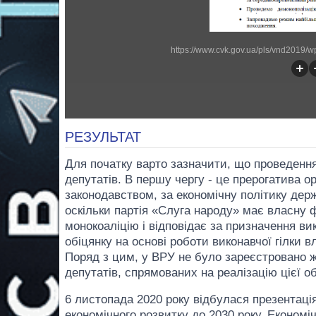
https://www.cvk.gov.ua/pls/vnd2019
РЕЗУЛЬТАТ
Для початку варто зазначити, що проведенн
депутатів. В першу чергу - це прерогатива о
законодавством, за економічну політику держ
оскільки партія «Слуга народу» має власну 
монокоаліцію і відповідає за призначення ви
обіцянку на основі роботи виконавчої гілки 
Поряд з цим, у ВРУ не було зареєстровано ж
депутатів, спрямованих на реалізацію цієї об
6 листопада 2020 року відбулася презентація
економічного розвитку до 2030 року. Економі