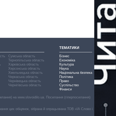
ТЕМАТИКИ
асть
Сумська область
Бізнес
Тернопільська область
Економіка
ь
Харківська область
Культура
Херсонська область
Наука
Хмельницька область
Національна безпека
Черкаська область
Політика
Чернівецька область
Право
Чернігівська область
Суспільство
Фінанси
лання) на www.slovoidilo.ua. Посилання (гіперпосилання)
онання цих обіцянок, зібрана й опрацьована ТОВ «ІА Слово і