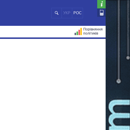
УКР
РОС
Порівняння
політиків
ЦІЙ
МЕРИ МІСТ
ВСІ ПЕРСОНИ