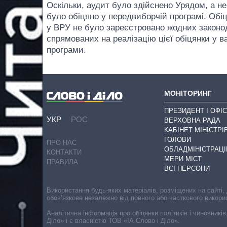
Оскільки, аудит було здійснено Урядом, а н
було обіцяно у передвиборчій програмі. Обі
у ВРУ не було зареєстровано жодних законод
спрямованих на реалізацію цієї обіцянки у в
програми.
МОНІТОРИНГ
ПРЕЗИДЕНТ І ОФІС
УКР
РОС
ВЕРХОВНА РАДА
КАБІНЕТ МІНІСТРІ
ГОЛОВИ
ПРО НАС
ОБЛАДМІНІСТРАЦІ
КОНТАКТИ
МЕРИ МІСТ
ПРАВИЛА
ВСІ ПЕРСОНИ
Використання будь-яких матеріалів, розміщених на сайті,
обов’язкове незалежно від повного або часткового викори
Аналітична інформація про обіцянки політиків і чиновників
Діло» і є власністю ТОВ «ІА Слово і Діло».