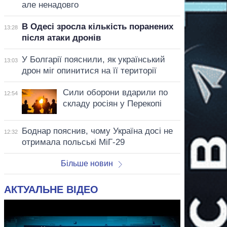
але ненадовго
В Одесі зросла кількість поранених
13:28
після атаки дронів
У Болгарії пояснили, як український
13:03
дрон міг опинитися на її території
Сили оборони вдарили по
12:54
складу росіян у Перекопі
Боднар пояснив, чому Україна досі не
12:32
отримала польські МіГ-29
Більше новин
АКТУАЛЬНЕ ВІДЕО