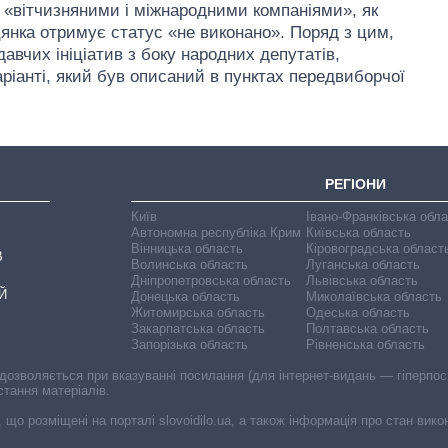
е «вітчизняними і міжнародними компаніями», як
цянка отримує статус «не виконано». Поряд з цим,
авчих ініціатив з боку народних депутатів,
аріанті, який був описаний в пунктах передвиборчої
РЕГІОНИ
Київ
Івано-Франківська обл
Автономна республіка Крим
Київська область
Вінницька область
Кіровоградська област
В
Волинська область
Луганська область
Дніпропетровська область
Львівська область
Й
Донецька область
Миколаївська область
Житомирська область
Одеська область
Закарпатська область
Полтавська область
Запорізька область
Рівненська область
 дозволяється при вказуванні посилання (для інтернет-видань — гіперпоси
стання матеріалів.
, що розміщені на порталі slovoidilo.ua, а також інформація про стан вик