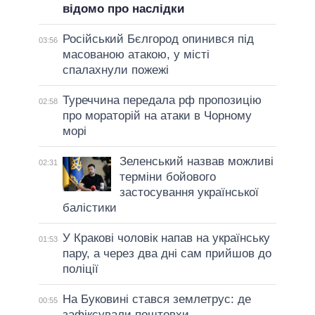
відомо про наслідки
Російський Бєлгород опинився під
03:56
масованою атакою, у місті
спалахнули пожежі
Туреччина передала рф пропозицію
02:58
про мораторій на атаки в Чорному
морі
Зеленський назвав можливі
02:31
терміни бойового
застосування української
балістики
У Кракові чоловік напав на українську
01:53
пару, а через два дні сам прийшов до
поліції
На Буковині стався землетрус: де
00:55
зафіксували поштовхи