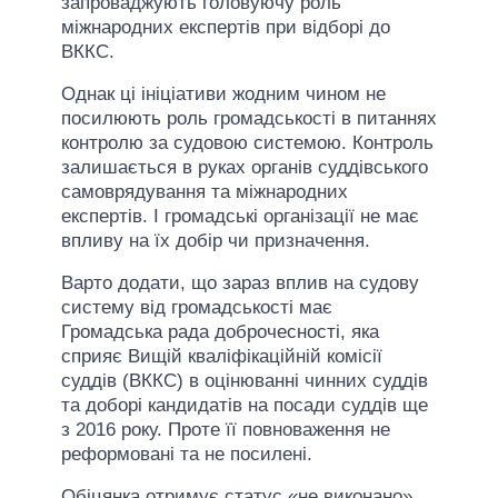
запроваджують головуючу роль
міжнародних експертів при відборі до
ВККС.
Однак ці ініціативи жодним чином не
посилюють роль громадськості в питаннях
контролю за судовою системою. Контроль
залишається в руках органів суддівського
самоврядування та міжнародних
експертів. І громадські організації не має
впливу на їх добір чи призначення.
Варто додати, що зараз вплив на судову
систему від громадськості має
Громадська рада доброчесності, яка
сприяє Вищій кваліфікаційній комісії
суддів (ВККС) в оцінюванні чинних суддів
та доборі кандидатів на посади суддів ще
з 2016 року. Проте її повноваження не
реформовані та не посилені.
Обіцянка отримує статус «не виконано».