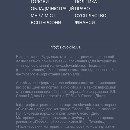
ГОЛОВИ
ПОЛІТИКА
ОБЛАДМІНІСТРАЦІЙ
ПРАВО
МЕРИ МІСТ
СУСПІЛЬСТВО
ВСІ ПЕРСОНИ
ФІНАНСИ
info@slovoidilo.ua
Використання будь-яких матеріалів, розміщених на сайті,
дозволяється при вказуванні посилання (для інтернет-видань
— гіперпосилання) на www.slovoidilo.ua. Посилання
(гіперпосилання) обов’язкове незалежно від повного або
часткового використання матеріалів.
Аналітична інформація про обіцянки політиків і чиновників,
що розміщені на порталі slovoidilo.ua, а також інформація про
стан виконання цих обіцянок, зібрана й опрацьована ТОВ «ІА
Слово і Діло» і є власністю ТОВ «ІА Слово і Діло».
Інфографіки, розміщені на порталі slovoidilo.ua, створені ГО
«Система народного контролю Слово і Діло» і є власністю
ГО «Система народного контролю Слово і Діло».
Матеріали, відмічені значками, публікуються на правах
реклами: «Промо», «Новини компаній», «Позиція»,
«Партнерський матеріал», «Спецпроєкт», «За підтримки».