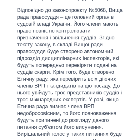
Відповідно до законопроєкту №5068, Вища
рада правосуддя – це головний орган в
судовій владі України. Його члени мають
право повністю контролювати
призначення і звільнення суддів. Згідно
тексту закону, в складі Вищої ради
правосуддя буде створено автономний
підрозділ дисциплінарних інспекторів, які
будуть попередньо перевіряти подані на
суддів скарги. Крім того, буде створено
Етичну раду, яка перевірить всіх діючих
членів ВРП і кандидатів на цю посаду. До
нього увійдуть троє представників суддів і
троє міжнародних експертів. У разі, якщо
Етична рада визнає члена ВРП
недобросовісним, то його повноваження
будуть припинені до розгляду даного
питання суб'єктом його висунення.
Вирішальний голос у таких питаннях буде