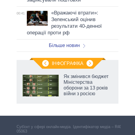
«Вражаючі втрати»:
00:41
Зеленський оцінив
результати 40-денної
операції проти рф
Більше новин
ІНФОГРАФІКА
Як змінився бюджет
 за
Міністерства
асть
оборони за 13 років
війни з росією
аспі
Cуб'єкт у сфері онлайн-медіа. Ідентифікатор медіа – R40-
05063