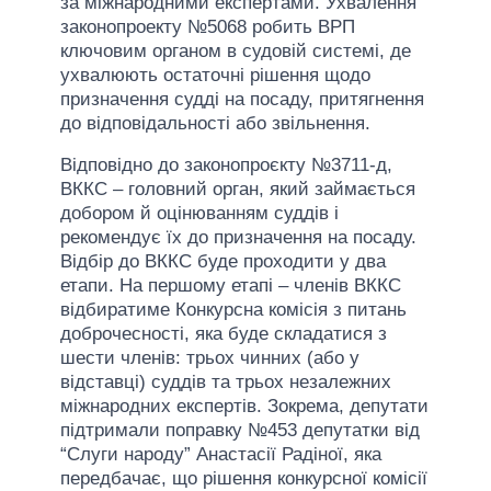
за міжнародними експертами. Ухвалення
законопроекту №5068 робить ВРП
ключовим органом в судовій системі, де
ухвалюють остаточні рішення щодо
призначення судді на посаду, притягнення
до відповідальності або звільнення.
Відповідно до законопроєкту №3711-д,
ВККС – головний орган, який займається
добором й оцінюванням суддів і
рекомендує їх до призначення на посаду.
Відбір до ВККС буде проходити у два
етапи. На першому етапі – членів ВККС
відбиратиме Конкурсна комісія з питань
доброчесності, яка буде складатися з
шести членів: трьох чинних (або у
відставці) суддів та трьох незалежних
міжнародних експертів. Зокрема, депутати
підтримали поправку №453 депутатки від
“Слуги народу” Анастасії Радіної, яка
передбачає, що рішення конкурсної комісії