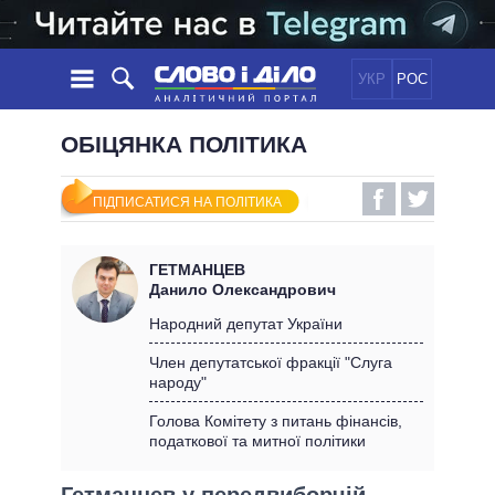
УКР
РОС
НОВИНИ
ОБІЦЯНКА ПОЛІТИКА
ОБIЦЯНКИ
СТРІЧКА
ПОЛІТИКА
ПІДПИСАТИСЯ НА ПОЛІТИКА
ПОДІЇ
ЕКОНОМІКА
ПОЛIТИКИ
СТАТТІ
СУСПІЛЬСТВО
ГЕТМАНЦЕВ
ІНФОГРАФІКА
ДУМКИ
СВІТ
УСІ ПОЛІТИКИ
Данило Олександрович
ОГЛЯДИ
ПРЕЗИДЕНТ І ОФІС
Народний депутат України
ВІДЕО
ДАЙДЖЕСТИ
ВЕРХОВНА РАДА
Член депутатської фракції "Слуга
ПІДТРИМАТИ
народу"
КАБІНЕТ МІНІСТРІВ
ГОЛОВИ ОБЛАДМІНІСТРАЦІЙ
Голова Комітету з питань фінансів,
ПОРІВНЯННЯ ПОЛІТИКІВ
податкової та митної політики
МЕРИ МІСТ
ВСІ ПЕРСОНИ
Гетманцев у передвиборчій