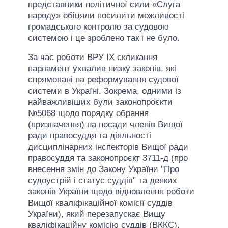
представники політичної сили «Слуга
народу» обіцяли посилити можливості
громадського контролю за судовою
системою і це зроблено так і не було.
За час роботи ВРУ IX скликання
парламент ухвалив низку законів, які
спрямовані на реформування судової
системи в Україні. Зокрема, одними із
найважливіших були законопроєкти
№5068 щодо порядку обрання
(призначення) на посади членів Вищої
ради правосуддя та діяльності
дисциплінарних інспекторів Вищої ради
правосуддя та законопроєкт 3711-д (про
внесення змін до Закону України "Про
судоустрій і статус суддів" та деяких
законів України щодо відновлення роботи
Вищої кваліфікаційної комісії суддів
України), який перезапускає Вищу
кваліфікаційну комісію суддів (ВККС).