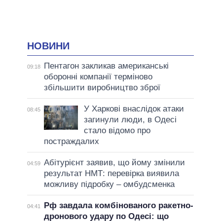
НОВИНИ
Пентагон закликав американські
09:18
оборонні компанії терміново
збільшити виробництво зброї
У Харкові внаслідок атаки
08:45
загинули люди, в Одесі
стало відомо про
постраждалих
Абітурієнт заявив, що йому змінили
04:59
результат НМТ: перевірка виявила
можливу підробку – омбудсменка
Рф завдала комбінованого ракетно-
04:41
дронового удару по Одесі: що