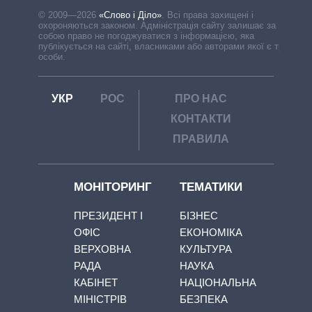
© 2009—2026
«Слово і Діло»
.
Всі права захищені і
охороняються законом. Адміністрація сайту залишає за
собою право не погоджуватися з інформацією, яка
публікується на сайті, власниками або авторами якої є треті
особи.
УКР
РОС
ПРО НАС
КОНТАКТИ
ПРАВИЛА
МОНІТОРИНГ
ТЕМАТИКИ
ПРЕЗИДЕНТ І
БІЗНЕС
ОФІС
ЕКОНОМІКА
ВЕРХОВНА
КУЛЬТУРА
РАДА
НАУКА
КАБІНЕТ
НАЦІОНАЛЬНА
МІНІСТРІВ
БЕЗПЕКА