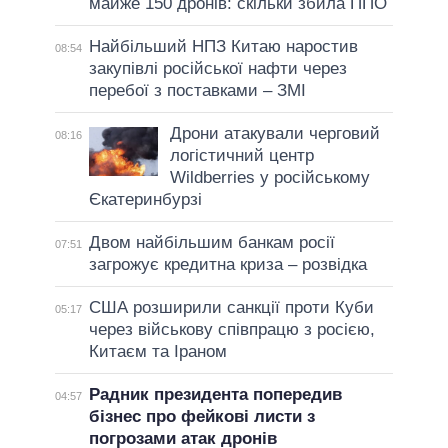
майже 150 дронів: скільки збила ППО
Найбільший НПЗ Китаю наростив
08:54
закупівлі російської нафти через
перебої з поставками – ЗМІ
Дрони атакували черговий
08:16
логістичний центр
Wildberries у російському
Єкатеринбурзі
Двом найбільшим банкам росії
07:51
загрожує кредитна криза – розвідка
США розширили санкції проти Куби
05:17
через військову співпрацю з росією,
Китаєм та Іраном
Радник президента попередив
04:57
бізнес про фейкові листи з
погрозами атак дронів