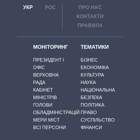
УКР
РОС
ПРО НАС
КОНТАКТИ
ПРАВИЛА
МОНІТОРИНГ
ТЕМАТИКИ
ПРЕЗИДЕНТ І
БІЗНЕС
ОФІС
ЕКОНОМІКА
ВЕРХОВНА
КУЛЬТУРА
РАДА
НАУКА
КАБІНЕТ
НАЦІОНАЛЬНА
МІНІСТРІВ
БЕЗПЕКА
ГОЛОВИ
ПОЛІТИКА
ОБЛАДМІНІСТРАЦІЙ
ПРАВО
МЕРИ МІСТ
СУСПІЛЬСТВО
ВСІ ПЕРСОНИ
ФІНАНСИ