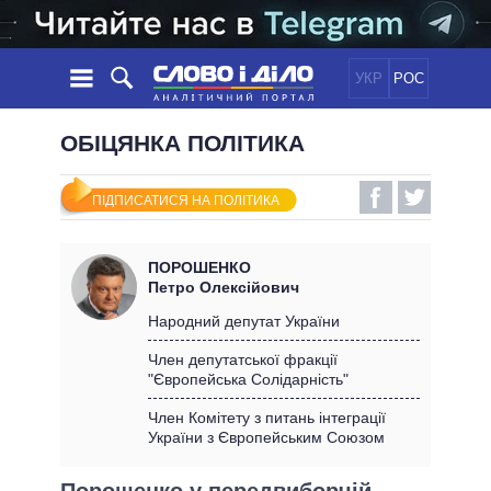
УКР
РОС
НОВИНИ
ОБІЦЯНКА ПОЛІТИКА
ОБIЦЯНКИ
СТРІЧКА
ПОЛІТИКА
ПІДПИСАТИСЯ НА ПОЛІТИКА
ПОДІЇ
ЕКОНОМІКА
ПОЛIТИКИ
СТАТТІ
СУСПІЛЬСТВО
ПОРОШЕНКО
ІНФОГРАФІКА
ДУМКИ
СВІТ
УСІ ПОЛІТИКИ
Петро Олексійович
ОГЛЯДИ
ПРЕЗИДЕНТ І ОФІС
Народний депутат України
ВІДЕО
ДАЙДЖЕСТИ
ВЕРХОВНА РАДА
Член депутатської фракції
ПІДТРИМАТИ
"Європейська Солідарність"
КАБІНЕТ МІНІСТРІВ
ГОЛОВИ ОБЛАДМІНІСТРАЦІЙ
Член Комітету з питань інтеграції
ПОРІВНЯННЯ ПОЛІТИКІВ
України з Європейським Союзом
МЕРИ МІСТ
ВСІ ПЕРСОНИ
Порошенко у передвиборчій