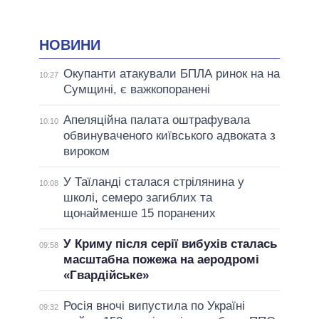
НОВИНИ
Окупанти атакували БПЛА ринок на на
10:27
Сумщині, є важкопоранені
Апеляційна палата оштрафувала
10:10
обвинуваченого київського адвоката з
вироком
У Таїланді сталася стрілянина у
10:08
школі, семеро загиблих та
щонайменше 15 поранених
У Криму після серії вибухів сталась
09:58
масштабна пожежа на аеродромі
«Гвардійське»
Росія вночі випустила по Україні
09:32