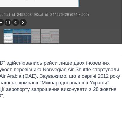
rticle?art_id=245250349&cat_id=244276429 (674 × 509)
 "D" здійснювались рейси лише двох іноземних
укост-перевізника Norwegian Air Shuttle стартували
 Air Arabia (ОАЕ). Зауважимо, що в серпні 2012 року
аїнські компанії "Міжнародні авіалінії України"
ції аеропорту запрошення виконувати з 28 жовтня
".