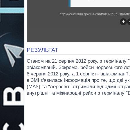
http://www.kmu.gov.ua/control/uk/publish/a
РЕЗУЛЬТАТ
Станом на 21 серпня 2012 року, з терміналу
авіакомпаній. Зокрема, рейси норвезького ло
8 червня 2012 року, а 1 серпня - авіакомпанії
в ЗМІ з'явилась інформація про те, що дві укр
(МАУ) та "Аеросвіт" отримали від адміністра
внутрішні та міжнародні рейси з терміналу "D