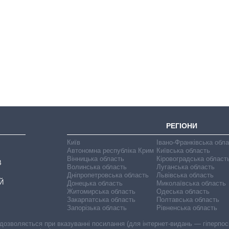
Скільки картоплі
вирощували в
Україні до і під час
великої війни
РЕГІОНИ
Київ
Івано-Франківська обл
Автономна республіка Крим
Київська область
Вінницька область
Кіровоградська област
В
Волинська область
Луганська область
Дніпропетровська область
Львівська область
Й
Донецька область
Миколаївська область
Житомирська область
Одеська область
Закарпатська область
Полтавська область
Запорізька область
Рівненська область
 дозволяється при вказуванні посилання (для інтернет-видань — гіперпоси