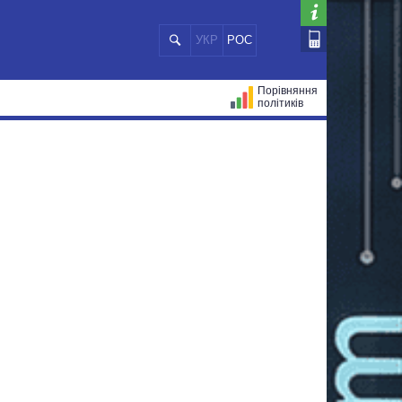
УКР
РОС
Порівняння
політиків
ЦІЙ
МЕРИ МІСТ
ВСІ ПЕРСОНИ