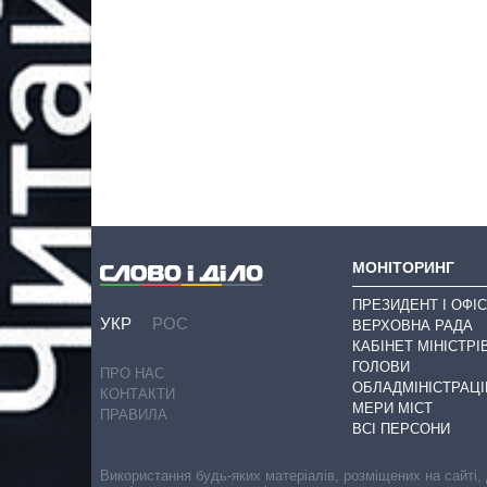
МОНІТОРИНГ
ПРЕЗИДЕНТ І ОФІС
УКР
РОС
ВЕРХОВНА РАДА
КАБІНЕТ МІНІСТРІ
ГОЛОВИ
ПРО НАС
ОБЛАДМІНІСТРАЦІ
КОНТАКТИ
МЕРИ МІСТ
ПРАВИЛА
ВСІ ПЕРСОНИ
Використання будь-яких матеріалів, розміщених на сайті,