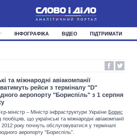
ІНФОГРАФІКА
ВІДЕО
ПІДТРИМАТИ
ІС
СТРІЧКА
ВЕРХОВНА РАДА
ПОДІЇ
СТАТТІ
КАБІНЕТ МІНІСТРІВ
ДУМКИ
ОГЛЯДИ
ГОЛОВИ ОБЛАДМІНІСТРА
ДАЙДЖЕСТИ
ПОЛІТИКА
ДЕПУТАТИ
ЕКОНОМІКА
КОМІТЕТИ
СУСПІЛЬСТВО
ФРАКЦІЇ
ОКРУГИ
СВІТ
ькі та міжнародні авіакомпанії
ватимуть рейси з терміналу "D"
дного аеропорту "Бориспіль" з 1 серпня
ку
’єр-міністр – Міністр інфраструктури України
Борис
в
пообіцяв, що українські та міжнародні авіакомпанії
я 2012 року почнуть обслуговуватися у терміналі
родного аеропорту "Бориспіль".