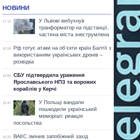
НОВИНИ
У Львові вибухнув
17:12
транформатор на підстанції,
частина міста знеструмлена
Рф готує атаки на об’єкти країн Балтії з
16:59
використанням українських дронів –
розвідка
СБУ підтвердила ураження
16:55
Ярославського НПЗ та ворожих
кораблів у Керчі
У Польщі вандали
16:42
пошкодили український
меморіал: реакція
посольства
ВАКС змінив запобіжний захід
16:20