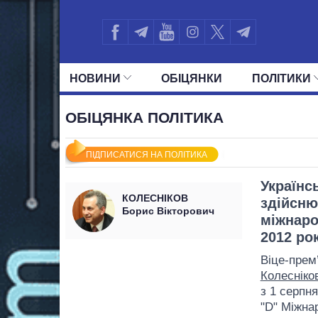
НОВИНИ
ОБIЦЯНКИ
ПОЛIТИКИ
УСІ ПОЛІТИКИ
ПРЕЗИДЕНТ І ОФ
ОБІЦЯНКА ПОЛІТИКА
ПІДПИСАТИСЯ НА ПОЛІТИКА
Українс
КОЛЕСНІКОВ
здійсню
Борис Вікторович
міжнаро
2012 ро
Віце-прем
Колесніко
з 1 серпн
"D" Міжна