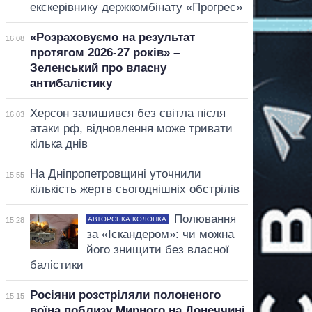
екскерівнику держкомбінату «Прогрес»
«Розраховуємо на результат
16:08
протягом 2026-27 років» –
Зеленський про власну
антибалістику
Херсон залишився без світла після
16:03
атаки рф, відновлення може тривати
кілька днів
На Дніпропетровщині уточнили
15:55
кількість жертв сьогоднішніх обстрілів
Полювання
АВТОРСЬКА КОЛОНКА
15:28
за «Іскандером»: чи можна
його знищити без власної
балістики
Росіяни розстріляли полоненого
15:15
воїна поблизу Мирного на Донеччині