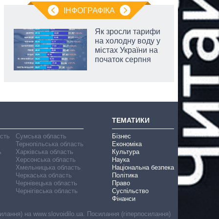
ІНФОГРАФІКА
Як зросли тарифи
на холодну воду у
містах України на
початок серпня
ТЕМАТИКИ
асть
Сумська область
Бізнес
Тернопільська область
Економіка
ь
Харківська область
Культура
Херсонська область
Наука
Хмельницька область
Національна безпека
Черкаська область
Політика
Чернівецька область
Право
Чернігівська область
Суспільство
Фінанси
лання) на www.slovoidilo.ua. Посилання (гіперпосилання)