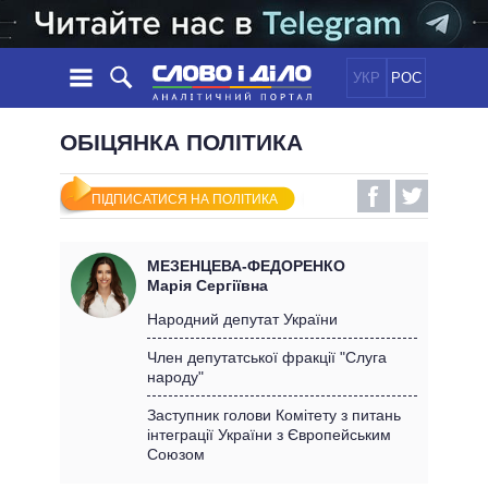
УКР
РОС
НОВИНИ
ОБІЦЯНКА ПОЛІТИКА
ОБIЦЯНКИ
СТРІЧКА
ПОЛІТИКА
ПІДПИСАТИСЯ НА ПОЛІТИКА
ПОДІЇ
ЕКОНОМІКА
ПОЛIТИКИ
СТАТТІ
СУСПІЛЬСТВО
МЕЗЕНЦЕВА-ФЕДОРЕНКО
ІНФОГРАФІКА
ДУМКИ
СВІТ
УСІ ПОЛІТИКИ
Марія Сергіївна
ОГЛЯДИ
ПРЕЗИДЕНТ І ОФІС
Народний депутат України
ВІДЕО
ДАЙДЖЕСТИ
ВЕРХОВНА РАДА
Член депутатської фракції "Слуга
ПІДТРИМАТИ
народу"
КАБІНЕТ МІНІСТРІВ
ГОЛОВИ ОБЛАДМІНІСТРАЦІЙ
Заступник голови Комітету з питань
ПОРІВНЯННЯ ПОЛІТИКІВ
інтеграції України з Європейським
МЕРИ МІСТ
Союзом
ВСІ ПЕРСОНИ