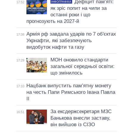
Дефіцит пам’яті:
ІНФОГРАФІКА
17:52
як зріс попит на чипи за
останні роки і що
прогнозують на 2027-й
Армія рф завдала ударів по 7 об'єктах
17:38
Укрнафти, які забезпечують
видобуток нафти та газу
МОН оновило стандарти
17:29
загальної середньої освіти:
що змінилось
Нацбанк випустить пам’ятну монету
17:10
на честь Папи Римського Івана Павла
II
За ексдержсекретаря МЗС
16:51
Банькова внесли заставу,
він вийшов із СІЗО