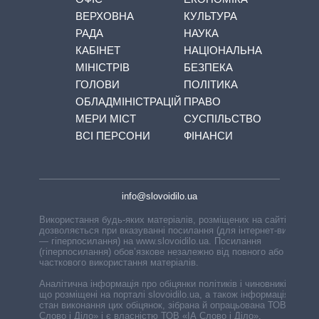
ВЕРХОВНА
КУЛЬТУРА
РАДА
НАУКА
КАБІНЕТ
НАЦІОНАЛЬНА
МІНІСТРІВ
БЕЗПЕКА
ГОЛОВИ
ПОЛІТИКА
ОБЛАДМІНІСТРАЦІЙ
ПРАВО
МЕРИ МІСТ
СУСПІЛЬСТВО
ВСІ ПЕРСОНИ
ФІНАНСИ
info@slovoidilo.ua
Використання будь-яких матеріалів, розміщених на сайті,
дозволяється при вказуванні посилання (для інтернет-видань
— гіперпосилання) на www.slovoidilo.ua. Посилання
(гіперпосилання) обов’язкове незалежно від повного або
часткового використання матеріалів.
Аналітична інформація про обіцянки політиків і чиновників,
що розміщені на порталі slovoidilo.ua, а також інформація про
стан виконання цих обіцянок, зібрана й опрацьована ТОВ «ІА
Слово і Діло» і є власністю ТОВ «ІА Слово і Діло».