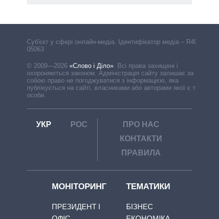
Cуб'єкт у сфері онлайн-медіа. Ідентифікатор медіа – R40-
05063
© 2009—2026
«Слово і Діло»
.
Всі права захищені і
охороняються законом. Адміністрація сайту залишає за
собою право не погоджуватися з інформацією, яка
публікується на сайті, власниками або авторами якої є треті
особи.
УКР
РОС
ПРО НАС
КОНТАКТИ
ПРАВИЛА
МОНІТОРИНГ
ТЕМАТИКИ
ПРЕЗИДЕНТ І
БІЗНЕС
ОФІС
ЕКОНОМІКА