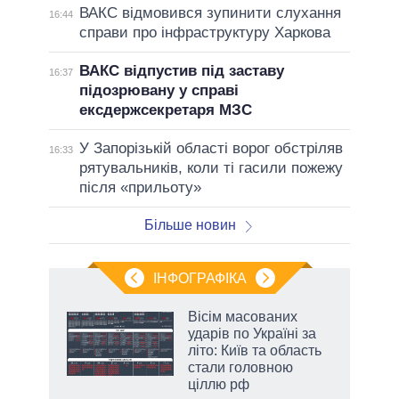
ВАКС відмовився зупинити слухання
16:44
справи про інфраструктуру Харкова
ВАКС відпустив під заставу
16:37
підозрювану у справі
ексдержсекретаря МЗС
У Запорізькій області ворог обстріляв
16:33
рятувальників, коли ті гасили пожежу
після «прильоту»
Більше новин
ІНФОГРАФІКА
Вісім масованих
раїні
ударів по Україні за
ої
літо: Київ та область
стали головною
ціллю рф