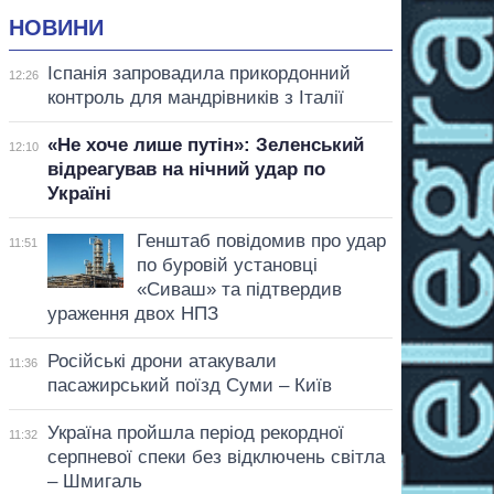
НОВИНИ
Іспанія запровадила прикордонний
12:26
контроль для мандрівників з Італії
«Не хоче лише путін»: Зеленський
12:10
відреагував на нічний удар по
Україні
Генштаб повідомив про удар
11:51
по буровій установці
«Сиваш» та підтвердив
ураження двох НПЗ
Російські дрони атакували
11:36
пасажирський поїзд Суми – Київ
Україна пройшла період рекордної
11:32
серпневої спеки без відключень світла
– Шмигаль