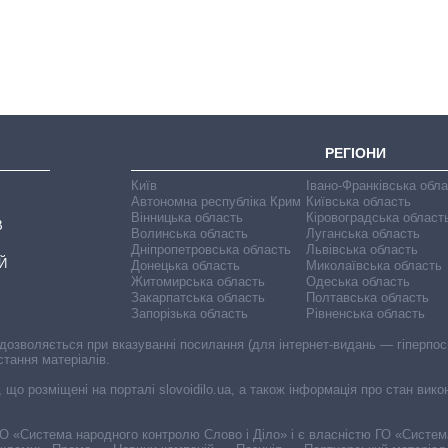
великої війни
РЕГІОНИ
Київ
Івано-Франківська обл
Автономна республіка Крим
Київська область
Вінницька область
Кіровоградська област
В
Волинська область
Луганська область
Дніпропетровська область
Львівська область
Й
Донецька область
Миколаївська область
Житомирська область
Одеська область
Закарпатська область
Полтавська область
Запорізька область
Рівненська область
 дозволяється при вказуванні посилання (для інтернет-видань — гіперпоси
стання матеріалів.
, що розміщені на порталі slovoidilo.ua, а також інформація про стан вик
і ГО «Система народного контролю Слово і Діло» і є власністю ГО «Систе