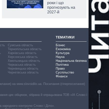
роки і що
прогнозують на
2027-й
ТЕМАТИКИ
асть
Сумська область
Бізнес
Тернопільська область
Економіка
ь
Харківська область
Культура
Херсонська область
Наука
Хмельницька область
Національна безпека
Черкаська область
Політика
Чернівецька область
Право
Чернігівська область
Суспільство
Фінанси
лання) на www.slovoidilo.ua. Посилання (гіперпосилання)
онання цих обіцянок, зібрана й опрацьована ТОВ «ІА Слово і
ма народного контролю Слово і Діло».