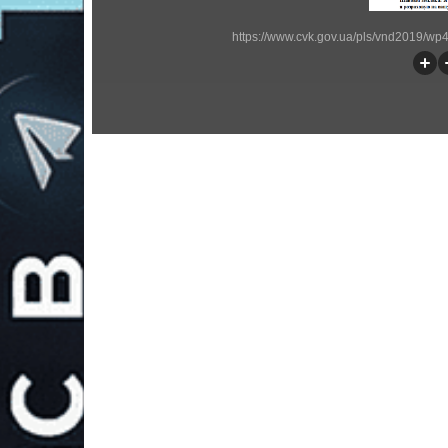
https://www.cvk.gov.ua/pls/vnd2019/w