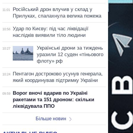
Російський дрон влучив у склад у
11:01
Прилуках, спалахнула велика пожежа
Удар по Києву: під час ліквідації
10:56
наслідків виявили тіло людини
Українські дрони за тиждень
10:27
уразили 12 суден «тіньового
флоту» рф
Пентагон достроково усунув генерала,
10:24
який координував підтримку України
Ворог вночі вдарив по Україні
09:59
ракетами та 151 дроном: скільки
ліквідувала ППО
Більше новин