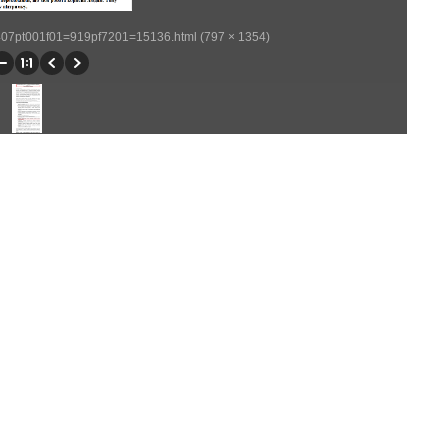
p407pt001f01=919pf7201=15136.html (797 × 1354)