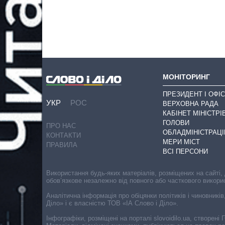
МОНІТОРИНГ
ПРЕЗИДЕНТ І ОФІС
УКР
РОС
ВЕРХОВНА РАДА
КАБІНЕТ МІНІСТРІ
ГОЛОВИ
ПРО НАС
ОБЛАДМІНІСТРАЦІ
КОНТАКТИ
МЕРИ МІСТ
ПРАВИЛА
ВСІ ПЕРСОНИ
Використання будь-яких матеріалів, розміщених на сайті,
обов’язкове незалежно від повного або часткового викори
Аналітична інформація про обіцянки політиків і чиновників
Діло» і є власністю ТОВ «ІА Слово і Діло».
Інфографіки, розміщені на порталі slovoidilo.ua, створен