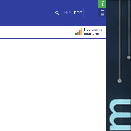
УКР
РОС
Порівняння
політиків
ЦІЙ
МЕРИ МІСТ
ВСІ ПЕРСОНИ