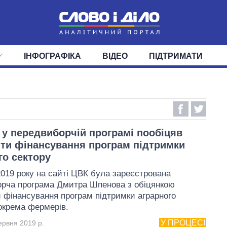
ІНФОГРАФІКА
ВІДЕО
ПІДТРИМАТИ
ІС
СТРІЧКА
ВЕРХОВНА РАДА
ПОДІЇ
СТАТТІ
КАБІНЕТ МІНІСТРІВ
ДУМКИ
ОГЛЯДИ
ГОЛОВИ ОБЛАДМІНІСТРА
ДАЙДЖЕСТИ
ПОЛІТИКА
ДЕПУТАТИ
ЕКОНОМІКА
КОМІТЕТИ
СУСПІЛЬСТВО
ФРАКЦІЇ
ОКРУГИ
СВІТ
у передвиборчій програмі пообіцяв
ти фінансування програм підтримки
го сектору
2019 року на сайті ЦВК була зареєстрована
рча програма Дмитра Шпенова з обіцянкою
 фінансування програм підтримки аграрного
зокрема фермерів.
У ПРОЦЕСІ
ервня 2019 р.