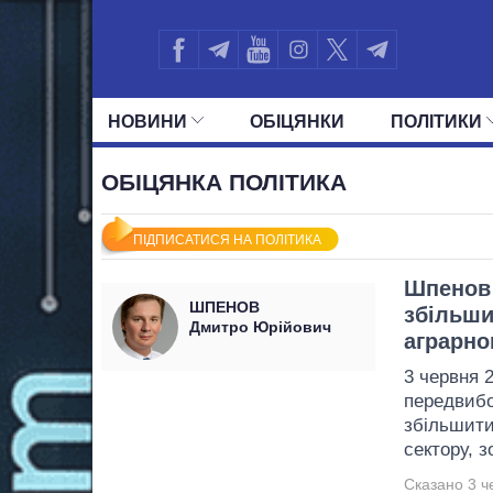
НОВИНИ
ОБIЦЯНКИ
ПОЛIТИКИ
УСІ ПОЛІТИКИ
ПРЕЗИДЕНТ І ОФ
ОБІЦЯНКА ПОЛІТИКА
ПІДПИСАТИСЯ НА ПОЛІТИКА
Шпенов 
ШПЕНОВ
збільши
Дмитро Юрійович
аграрно
3 червня 
передвибо
збільшити
сектору, 
Сказано 3 ч