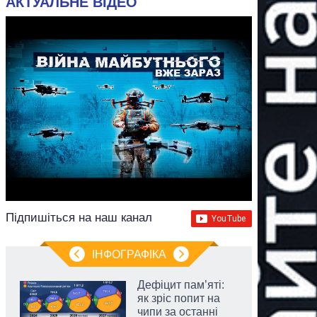
АКТУАЛЬНЕ ВІДЕО
Підпишіться на наш канал
ІНФОГРАФІКА
Дефіцит пам’яті:
як зріс попит на
чипи за останні