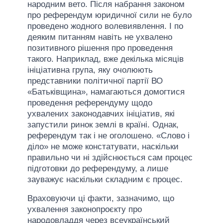
народним вето. Після набрання законом
про референдум юридичної сили не було
проведено жодного волевиявлення. І по
деяким питанням навіть не ухвалено
позитивного рішення про проведення
такого. Наприклад, вже декілька місяців
ініціативна група, яку очолюють
представники політичної партії ВО
«Батьківщина», намагаються домогтися
проведення референдуму щодо
ухвалених законодавчих ініціатив, які
запустили ринок землі в країні. Однак,
референдум так і не оголошено. «Слово і
діло» не може констатувати, наскільки
правильно чи ні здійснюється сам процес
підготовки до референдуму, а лише
зауважує наскільки складним є процес.
Враховуючи ці факти, зазначимо, що
ухвалення законопроєкту про
народовладдя через всеукраїнський