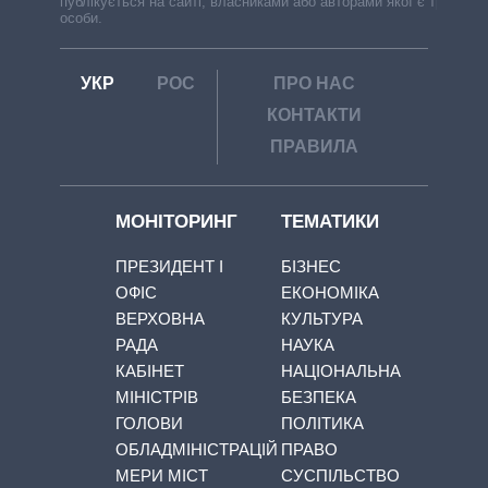
публікується на сайті, власниками або авторами якої є треті
особи.
УКР
РОС
ПРО НАС
КОНТАКТИ
ПРАВИЛА
МОНІТОРИНГ
ТЕМАТИКИ
ПРЕЗИДЕНТ І
БІЗНЕС
ОФІС
ЕКОНОМІКА
ВЕРХОВНА
КУЛЬТУРА
РАДА
НАУКА
КАБІНЕТ
НАЦІОНАЛЬНА
МІНІСТРІВ
БЕЗПЕКА
ГОЛОВИ
ПОЛІТИКА
ОБЛАДМІНІСТРАЦІЙ
ПРАВО
МЕРИ МІСТ
СУСПІЛЬСТВО