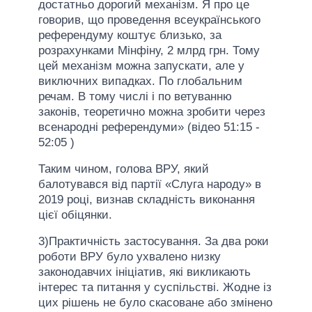
достатньо дорогий механізм. Я про це
говорив, що проведення всеукраїнського
референдуму коштує близько, за
розрахунками Мінфіну, 2 млрд грн. Тому
цей механізм можна запускати, але у
виключних випадках. По глобальним
речам. В тому числі і по ветуванню
законів, теоретично можна зробити через
всенародні референдуми» (відео 51:15 -
52:05 )
Таким чином, голова ВРУ, який
балотувався від партії «Слуга народу» в
2019 році, визнав складність виконання
цієї обіцянки.
3)Практичність застосування. За два роки
роботи ВРУ було ухвалено низку
законодавчих ініціатив, які викликають
інтерес та питання у суспільстві. Жодне із
цих рішень не було скасоване або змінено