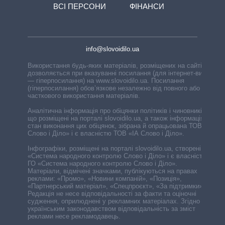
ВСІ ПЕРСОНИ
ФІНАНСИ
info@slovoidilo.ua
Використання будь-яких матеріалів, розміщених на сайті,
дозволяється при вказуванні посилання (для інтернет-видань
— гіперпосилання) на www.slovoidilo.ua. Посилання
(гіперпосилання) обов’язкове незалежно від повного або
часткового використання матеріалів.
Аналітична інформація про обіцянки політиків і чиновників,
що розміщені на порталі slovoidilo.ua, а також інформація про
стан виконання цих обіцянок, зібрана й опрацьована ТОВ «ІА
Слово і Діло» і є власністю ТОВ «ІА Слово і Діло».
Інфографіки, розміщені на порталі slovoidilo.ua, створені ГО
«Система народного контролю Слово і Діло» і є власністю
ГО «Система народного контролю Слово і Діло».
Матеріали, відмічені значками, публікуються на правах
реклами: «Промо», «Новини компаній», «Позиція»,
«Партнерський матеріал», «Спецпроєкт», «За підтримки».
Редакція не несе відповідальності за факти та оціночні
судження, оприлюднені у рекламних матеріалах. Згідно з
українським законодавством відповідальність за зміст
реклами несе рекламодавець.