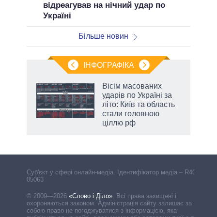
відреагував на нічний удар по
Україні
Більше новин
ІНФОГРАФІКА
Вісім масованих
раїні
ударів по Україні за
ої
літо: Київ та область
стали головною
ціллю рф
Cуб'єкт у сфері онлайн-медіа. Ідентифікатор медіа – R40-
05063
© 2009—2026
«Слово і Діло»
.
Всі права захищені і
охороняються законом. Адміністрація сайту залишає за
собою право не погоджуватися з інформацією, яка