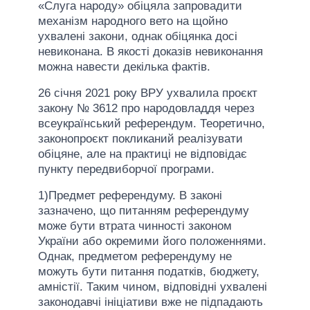
«Слуга народу» обіцяла запровадити
механізм народного вето на щойно
ухвалені закони, однак обіцянка досі
невиконана. В якості доказів невиконання
можна навести декілька фактів.
26 січня 2021 року ВРУ ухвалила проєкт
закону № 3612 про народовладдя через
всеукраїнський референдум. Теоретично,
законопроєкт покликаний реалізувати
обіцяне, але на практиці не відповідає
пункту передвиборчої програми.
1)Предмет референдуму. В законі
зазначено, що питанням референдуму
може бути втрата чинності законом
України або окремими його положеннями.
Однак, предметом референдуму не
можуть бути питання податків, бюджету,
амністії. Таким чином, відповідні ухвалені
законодавчі ініціативи вже не підпадають