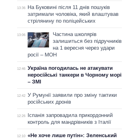
На Буковині після 11 днів пошуків
13:36
затримали чоловіка, який влаштував
стрілянину по поліцейських
Частина школярів
13:06
залишиться без підручників
на 1 вересня через удари
росії – МОН
Україна погодилась не атакувати
12:46
неросійські танкери в Чорному морі
– ЗМІ
У Румунії заявили про зміну тактики
12:42
російських дронів
Іспанія запровадила прикордонний
12:26
контроль для мандрівників з Італії
«Не хоче лише путін»: Зеленський
12:10