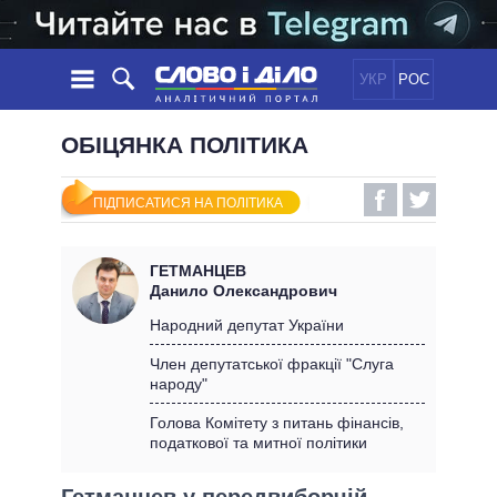
УКР
РОС
НОВИНИ
ОБІЦЯНКА ПОЛІТИКА
ОБIЦЯНКИ
СТРІЧКА
ПОЛІТИКА
ПІДПИСАТИСЯ НА ПОЛІТИКА
ПОДІЇ
ЕКОНОМІКА
ПОЛIТИКИ
СТАТТІ
СУСПІЛЬСТВО
ГЕТМАНЦЕВ
ІНФОГРАФІКА
ДУМКИ
СВІТ
УСІ ПОЛІТИКИ
Данило Олександрович
ОГЛЯДИ
ПРЕЗИДЕНТ І ОФІС
Народний депутат України
ВІДЕО
ДАЙДЖЕСТИ
ВЕРХОВНА РАДА
Член депутатської фракції "Слуга
ПІДТРИМАТИ
народу"
КАБІНЕТ МІНІСТРІВ
ГОЛОВИ ОБЛАДМІНІСТРАЦІЙ
Голова Комітету з питань фінансів,
ПОРІВНЯННЯ ПОЛІТИКІВ
податкової та митної політики
МЕРИ МІСТ
ВСІ ПЕРСОНИ
Гетманцев у передвиборчій