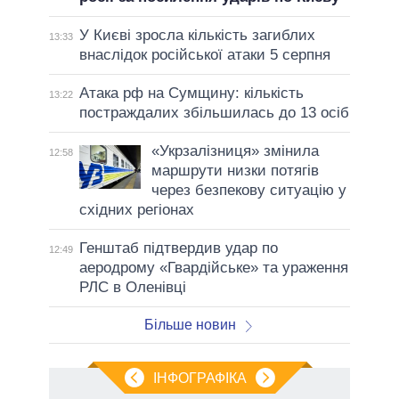
У Києві зросла кількість загиблих
13:33
внаслідок російської атаки 5 серпня
Атака рф на Сумщину: кількість
13:22
постраждалих збільшилась до 13 осіб
«Укрзалізниця» змінила
12:58
маршрути низки потягів
через безпекову ситуацію у
східних регіонах
Генштаб підтвердив удар по
12:49
аеродрому «Гвардійське» та ураження
РЛС в Оленівці
Більше новин
ІНФОГРАФІКА