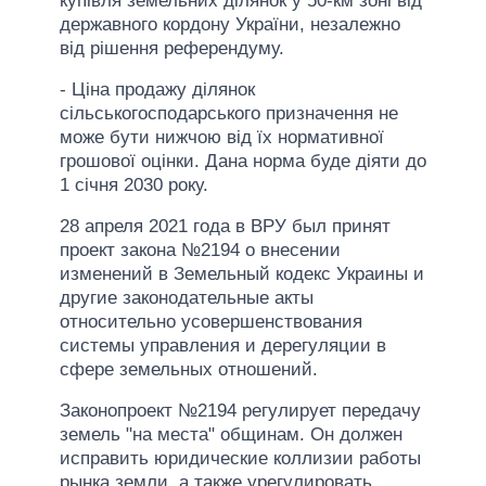
купівля земельних ділянок у 50-км зоні від
державного кордону України, незалежно
від рішення референдуму.
- Ціна продажу ділянок
сільськогосподарського призначення не
може бути нижчою від їх нормативної
грошової оцінки. Дана норма буде діяти до
1 січня 2030 року.
28 апреля 2021 года в ВРУ был принят
проект закона №2194 о внесении
изменений в Земельный кодекс Украины и
другие законодательные акты
относительно усовершенствования
системы управления и дерегуляции в
сфере земельных отношений.
Законопроект №2194 регулирует передачу
земель "на места" общинам. Он должен
исправить юридические коллизии работы
рынка земли, а также урегулировать