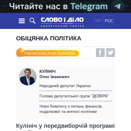
УКР
РОС
НОВИНИ
ОБІЦЯНКА ПОЛІТИКА
ОБIЦЯНКИ
СТРІЧКА
ПОЛІТИКА
ПІДПИСАТИСЯ НА ПОЛІТИКА
ПОДІЇ
ЕКОНОМІКА
ПОЛIТИКИ
СТАТТІ
СУСПІЛЬСТВО
КУЛІНІЧ
ІНФОГРАФІКА
ДУМКИ
СВІТ
УСІ ПОЛІТИКИ
Олег Іванович
ОГЛЯДИ
ПРЕЗИДЕНТ І ОФІС
Народний депутат України
ВІДЕО
ДАЙДЖЕСТИ
ВЕРХОВНА РАДА
Голова депутатської групи "ДОВІРА"
ПІДТРИМАТИ
КАБІНЕТ МІНІСТРІВ
Член Комітету з питань фінансів,
ГОЛОВИ ОБЛАДМІНІСТРАЦІЙ
податкової та митної політики
ПОРІВНЯННЯ ПОЛІТИКІВ
МЕРИ МІСТ
Кулініч у передвиборчій програмі
ВСІ ПЕРСОНИ