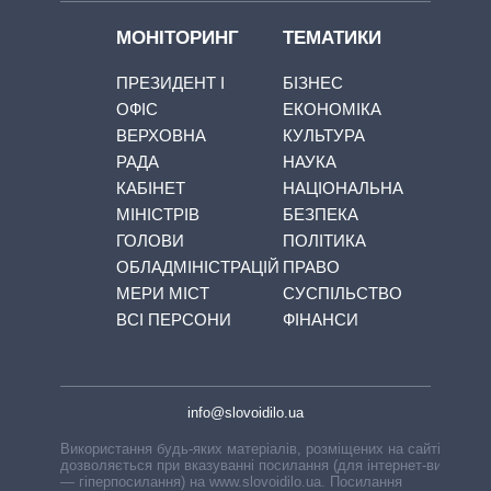
МОНІТОРИНГ
ТЕМАТИКИ
ПРЕЗИДЕНТ І
БІЗНЕС
ОФІС
ЕКОНОМІКА
ВЕРХОВНА
КУЛЬТУРА
РАДА
НАУКА
КАБІНЕТ
НАЦІОНАЛЬНА
МІНІСТРІВ
БЕЗПЕКА
ГОЛОВИ
ПОЛІТИКА
ОБЛАДМІНІСТРАЦІЙ
ПРАВО
МЕРИ МІСТ
СУСПІЛЬСТВО
ВСІ ПЕРСОНИ
ФІНАНСИ
info@slovoidilo.ua
Використання будь-яких матеріалів, розміщених на сайті,
дозволяється при вказуванні посилання (для інтернет-видань
— гіперпосилання) на www.slovoidilo.ua. Посилання