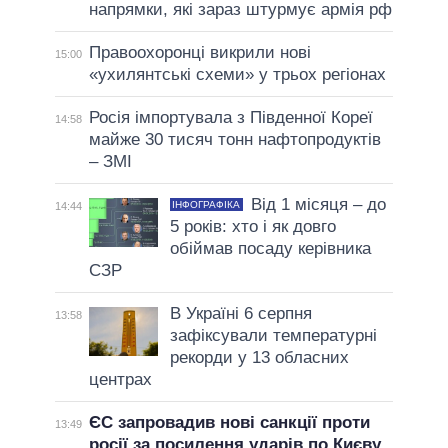
напрямки, які зараз штурмує армія рф
Правоохоронці викрили нові
15:00
«ухилянтські схеми» у трьох регіонах
Росія імпортувала з Південної Кореї
14:58
майже 30 тисяч тонн нафтопродуктів
– ЗМІ
Від 1 місяця – до
ІНФОГРАФІКА
14:44
5 років: хто і як довго
обіймав посаду керівника
СЗР
В Україні 6 серпня
13:58
зафіксували температурні
рекорди у 13 обласних
центрах
ЄС запровадив нові санкції проти
13:49
росії за посилення ударів по Києву