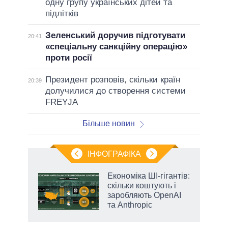
одну групу українських дітей та
підлітків
Зеленський доручив підготувати
20:41
«спеціальну санкційну операцію»
проти росії
Президент розповів, скільки країн
20:39
долучилися до створення системи
FREYJA
Більше новин
ІНФОГРАФІКА
жет
Економіка ШІ-гігантів:
скільки коштують і
ків
заробляють OpenAI
та Anthropic