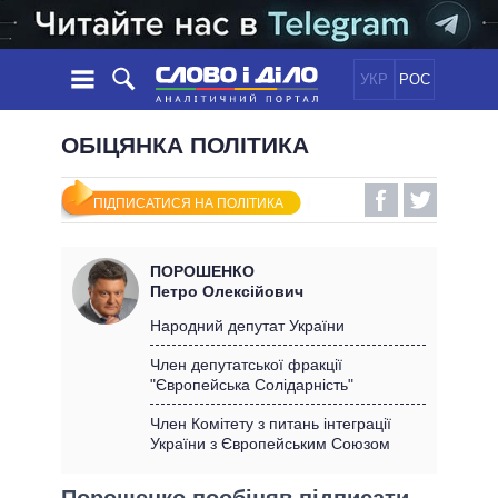
УКР
РОС
НОВИНИ
ОБІЦЯНКА ПОЛІТИКА
ОБIЦЯНКИ
СТРІЧКА
ПОЛІТИКА
ПІДПИСАТИСЯ НА ПОЛІТИКА
ПОДІЇ
ЕКОНОМІКА
ПОЛIТИКИ
СТАТТІ
СУСПІЛЬСТВО
ПОРОШЕНКО
ІНФОГРАФІКА
ДУМКИ
СВІТ
УСІ ПОЛІТИКИ
Петро Олексійович
ОГЛЯДИ
ПРЕЗИДЕНТ І ОФІС
Народний депутат України
ВІДЕО
ДАЙДЖЕСТИ
ВЕРХОВНА РАДА
Член депутатської фракції
ПІДТРИМАТИ
"Європейська Солідарність"
КАБІНЕТ МІНІСТРІВ
ГОЛОВИ ОБЛАДМІНІСТРАЦІЙ
Член Комітету з питань інтеграції
ПОРІВНЯННЯ ПОЛІТИКІВ
України з Європейським Союзом
МЕРИ МІСТ
ВСІ ПЕРСОНИ
Порошенко пообіцяв підписати