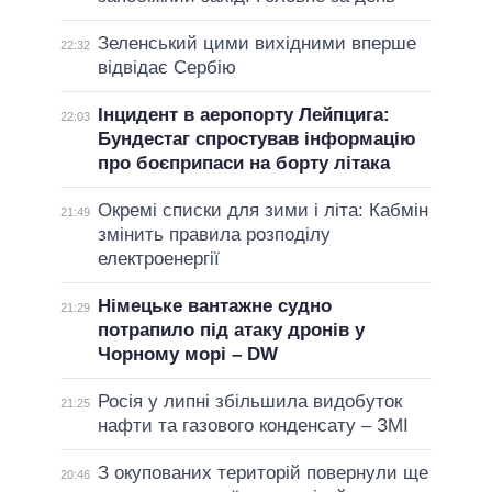
Зеленський цими вихідними вперше
22:32
відвідає Сербію
Інцидент в аеропорту Лейпцига:
22:03
Бундестаг спростував інформацію
про боєприпаси на борту літака
Окремі списки для зими і літа: Кабмін
21:49
змінить правила розподілу
електроенергії
Німецьке вантажне судно
21:29
потрапило під атаку дронів у
Чорному морі – DW
Росія у липні збільшила видобуток
21:25
нафти та газового конденсату – ЗМІ
З окупованих територій повернули ще
20:46