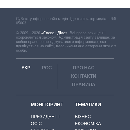
Cуб'єкт у сфері онлайн-медіа. Ідентифікатор медіа – R40-
05063
© 2009—2026
«Слово і Діло»
.
Всі права захищені і
охороняються законом. Адміністрація сайту залишає за
собою право не погоджуватися з інформацією, яка
публікується на сайті, власниками або авторами якої є треті
особи.
УКР
РОС
ПРО НАС
КОНТАКТИ
ПРАВИЛА
МОНІТОРИНГ
ТЕМАТИКИ
ПРЕЗИДЕНТ І
БІЗНЕС
ОФІС
ЕКОНОМІКА