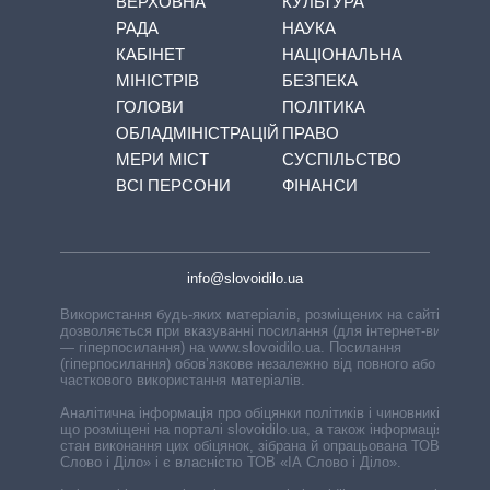
ВЕРХОВНА
КУЛЬТУРА
РАДА
НАУКА
КАБІНЕТ
НАЦІОНАЛЬНА
МІНІСТРІВ
БЕЗПЕКА
ГОЛОВИ
ПОЛІТИКА
ОБЛАДМІНІСТРАЦІЙ
ПРАВО
МЕРИ МІСТ
СУСПІЛЬСТВО
ВСІ ПЕРСОНИ
ФІНАНСИ
info@slovoidilo.ua
Використання будь-яких матеріалів, розміщених на сайті,
дозволяється при вказуванні посилання (для інтернет-видань
— гіперпосилання) на www.slovoidilo.ua. Посилання
(гіперпосилання) обов’язкове незалежно від повного або
часткового використання матеріалів.
Аналітична інформація про обіцянки політиків і чиновників,
що розміщені на порталі slovoidilo.ua, а також інформація про
стан виконання цих обіцянок, зібрана й опрацьована ТОВ «ІА
Слово і Діло» і є власністю ТОВ «ІА Слово і Діло».