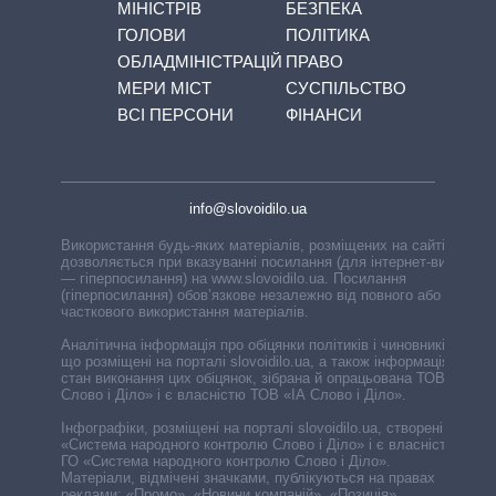
МІНІСТРІВ
БЕЗПЕКА
ГОЛОВИ
ПОЛІТИКА
ОБЛАДМІНІСТРАЦІЙ
ПРАВО
МЕРИ МІСТ
СУСПІЛЬСТВО
ВСІ ПЕРСОНИ
ФІНАНСИ
info@slovoidilo.ua
Використання будь-яких матеріалів, розміщених на сайті,
дозволяється при вказуванні посилання (для інтернет-видань
— гіперпосилання) на www.slovoidilo.ua. Посилання
(гіперпосилання) обов’язкове незалежно від повного або
часткового використання матеріалів.
Аналітична інформація про обіцянки політиків і чиновників,
що розміщені на порталі slovoidilo.ua, а також інформація про
стан виконання цих обіцянок, зібрана й опрацьована ТОВ «ІА
Слово і Діло» і є власністю ТОВ «ІА Слово і Діло».
Інфографіки, розміщені на порталі slovoidilo.ua, створені ГО
«Система народного контролю Слово і Діло» і є власністю
ГО «Система народного контролю Слово і Діло».
Матеріали, відмічені значками, публікуються на правах
реклами: «Промо», «Новини компаній», «Позиція»,