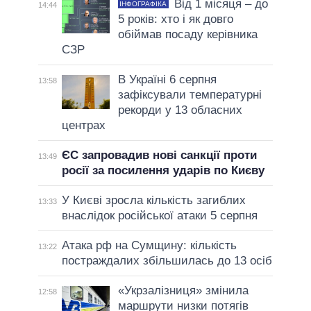
Від 1 місяця – до
ІНФОГРАФІКА
14:44
5 років: хто і як довго
обіймав посаду керівника
СЗР
В Україні 6 серпня
13:58
зафіксували температурні
рекорди у 13 обласних
центрах
ЄС запровадив нові санкції проти
13:49
росії за посилення ударів по Києву
У Києві зросла кількість загиблих
13:33
внаслідок російської атаки 5 серпня
Атака рф на Сумщину: кількість
13:22
постраждалих збільшилась до 13 осіб
«Укрзалізниця» змінила
12:58
маршрути низки потягів