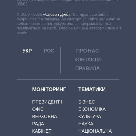
05063
© 2009—2026
«Слово і Діло»
.
Всі права захищені і
охороняються законом. Адміністрація сайту залишає за
собою право не погоджуватися з інформацією, яка
публікується на сайті, власниками або авторами якої є треті
особи.
УКР
РОС
ПРО НАС
КОНТАКТИ
ПРАВИЛА
МОНІТОРИНГ
ТЕМАТИКИ
ПРЕЗИДЕНТ І
БІЗНЕС
ОФІС
ЕКОНОМІКА
ВЕРХОВНА
КУЛЬТУРА
РАДА
НАУКА
КАБІНЕТ
НАЦІОНАЛЬНА