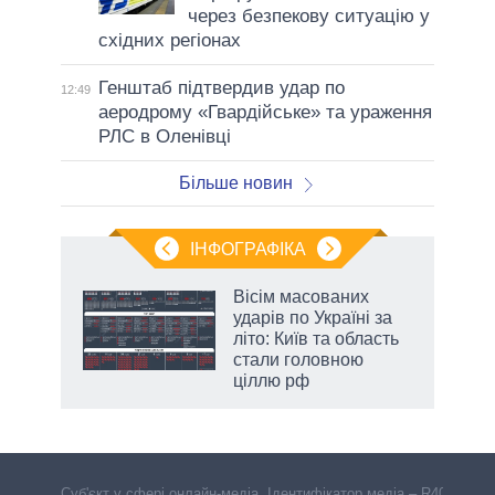
через безпекову ситуацію у
східних регіонах
Генштаб підтвердив удар по
12:49
аеродрому «Гвардійське» та ураження
РЛС в Оленівці
Більше новин
ІНФОГРАФІКА
Вісім масованих
ть
ударів по Україні за
літо: Київ та область
стали головною
ціллю рф
Cуб'єкт у сфері онлайн-медіа. Ідентифікатор медіа – R40-