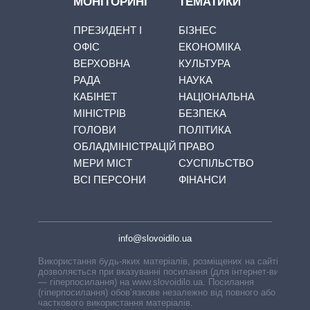
МОНІТОРИНГ
ТЕМАТИКИ
ПРЕЗИДЕНТ І
БІЗНЕС
ОФІС
ЕКОНОМІКА
ВЕРХОВНА
КУЛЬТУРА
РАДА
НАУКА
КАБІНЕТ
НАЦІОНАЛЬНА
МІНІСТРІВ
БЕЗПЕКА
ГОЛОВИ
ПОЛІТИКА
ОБЛАДМІНІСТРАЦІЙ
ПРАВО
МЕРИ МІСТ
СУСПІЛЬСТВО
ВСІ ПЕРСОНИ
ФІНАНСИ
info@slovoidilo.ua
Використання будь-яких матеріалів, розміщених на сайті,
дозволяється при вказуванні посилання (для інтернет-видань
— гіперпосилання) на www.slovoidilo.ua. Посилання
(гіперпосилання) обов’язкове незалежно від повного або
часткового використання матеріалів.