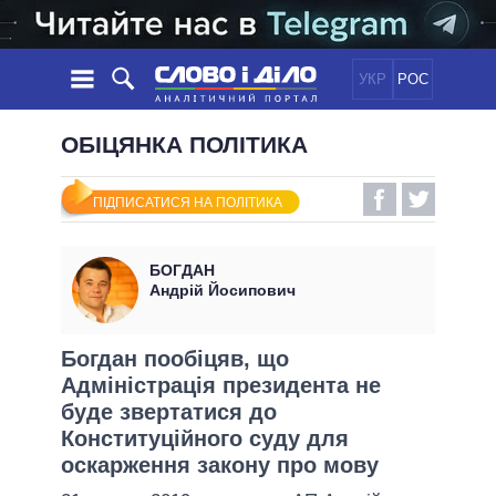
УКР
РОС
НОВИНИ
ОБІЦЯНКА ПОЛІТИКА
ОБIЦЯНКИ
СТРІЧКА
ПОЛІТИКА
ПІДПИСАТИСЯ НА ПОЛІТИКА
ПОДІЇ
ЕКОНОМІКА
ПОЛIТИКИ
СТАТТІ
СУСПІЛЬСТВО
БОГДАН
ІНФОГРАФІКА
ДУМКИ
СВІТ
УСІ ПОЛІТИКИ
Андрій Йосипович
ОГЛЯДИ
ПРЕЗИДЕНТ І ОФІС
ВІДЕО
ДАЙДЖЕСТИ
ВЕРХОВНА РАДА
Богдан пообіцяв, що
ПІДТРИМАТИ
Адміністрація президента не
КАБІНЕТ МІНІСТРІВ
буде звертатися до
ГОЛОВИ ОБЛАДМІНІСТРАЦІЙ
ПОРІВНЯННЯ ПОЛІТИКІВ
Конституційного суду для
МЕРИ МІСТ
оскарження закону про мову
ВСІ ПЕРСОНИ