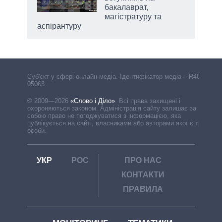
бакалаврат,
магістратуру та
аспірантуру
Cуб'єкт у сфері онлайн-медіа. Ідентифікатор медіа – R40-
05063
© 2009—2026
«Слово і Діло»
.
Всі права захищені і
охороняються законом. Адміністрація сайту залишає за
собою право не погоджуватися з інформацією, яка
публікується на сайті, власниками або авторами якої є треті
особи.
УКР
РОС
ПРО НАС
КОНТАКТИ
ПРАВИЛА