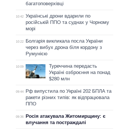
багатоповерхівці
Українські дрони вдарили по
10:42
російській ППО та суднах у Чорному
морі
Болгарія викликала посла України
10:22
через вибух дрона біля кордону з
Румунією
Туреччина передасть
10:09
Україні озброєння на понад
$280 млн
Рф випустила по Україні 202 БПЛА та
09:44
ракети різних типів: як відпрацювала
ППО
Росія атакувала Житомирщину: є
09:36
влучання та постраждалі