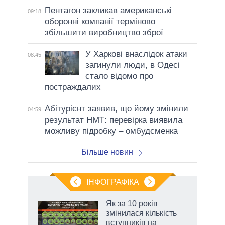
Пентагон закликав американські
09:18
оборонні компанії терміново
збільшити виробництво зброї
У Харкові внаслідок атаки
08:45
загинули люди, в Одесі
стало відомо про
постраждалих
Абітурієнт заявив, що йому змінили
04:59
результат НМТ: перевірка виявила
можливу підробку – омбудсменка
Більше новин
ІНФОГРАФІКА
жет
Як за 10 років
змінилася кількість
ків
вступників на