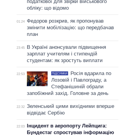
податкової для звірки військового
обліку: що відомо
Федоров розкрив, як пропонував
01:24
змінити мобілізацію: що передбачав
план
В Україні анонсували підвищення
23:45
зарплат учителям і стипендій
студентам: як зростуть виплати
Росія вдарила по
ПІДСУМКИ
22:53
Лозовій і Павлограду, а
Стефанішиній обрали
запобіжний захід. Головне за день
Зеленський цими вихідними вперше
22:32
відвідає Сербію
Інцидент в аеропорту Лейпцига:
22:03
Бундестаг спростував інформацію