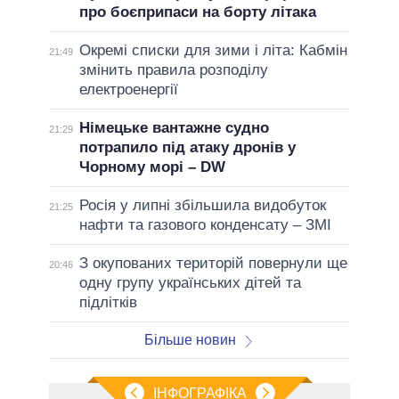
про боєприпаси на борту літака
Окремі списки для зими і літа: Кабмін
21:49
змінить правила розподілу
електроенергії
Німецьке вантажне судно
21:29
потрапило під атаку дронів у
Чорному морі – DW
Росія у липні збільшила видобуток
21:25
нафти та газового конденсату – ЗМІ
З окупованих територій повернули ще
20:46
одну групу українських дітей та
підлітків
Більше новин
ІНФОГРАФІКА