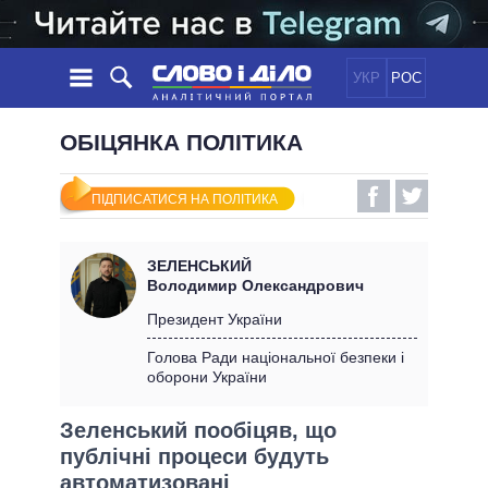
УКР
РОС
НОВИНИ
ОБІЦЯНКА ПОЛІТИКА
ОБIЦЯНКИ
СТРІЧКА
ПОЛІТИКА
ПІДПИСАТИСЯ НА ПОЛІТИКА
ПОДІЇ
ЕКОНОМІКА
ПОЛIТИКИ
СТАТТІ
СУСПІЛЬСТВО
ЗЕЛЕНСЬКИЙ
ІНФОГРАФІКА
ДУМКИ
СВІТ
УСІ ПОЛІТИКИ
Володимир Олександрович
ОГЛЯДИ
ПРЕЗИДЕНТ І ОФІС
Президент України
ВІДЕО
ДАЙДЖЕСТИ
ВЕРХОВНА РАДА
Голова Ради національної безпеки і
ПІДТРИМАТИ
оборони України
КАБІНЕТ МІНІСТРІВ
ГОЛОВИ ОБЛАДМІНІСТРАЦІЙ
ПОРІВНЯННЯ ПОЛІТИКІВ
Зеленський пообіцяв, що
МЕРИ МІСТ
публічні процеси будуть
ВСІ ПЕРСОНИ
автоматизовані