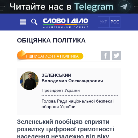
УКР
РОС
НОВИНИ
ОБІЦЯНКА ПОЛІТИКА
ОБIЦЯНКИ
СТРІЧКА
ПОЛІТИКА
ПІДПИСАТИСЯ НА ПОЛІТИКА
ПОДІЇ
ЕКОНОМІКА
ПОЛIТИКИ
СТАТТІ
СУСПІЛЬСТВО
ЗЕЛЕНСЬКИЙ
ІНФОГРАФІКА
ДУМКИ
СВІТ
УСІ ПОЛІТИКИ
Володимир Олександрович
ОГЛЯДИ
ПРЕЗИДЕНТ І ОФІС
Президент України
ВІДЕО
ДАЙДЖЕСТИ
ВЕРХОВНА РАДА
Голова Ради національної безпеки і
ПІДТРИМАТИ
оборони України
КАБІНЕТ МІНІСТРІВ
ГОЛОВИ ОБЛАДМІНІСТРАЦІЙ
ПОРІВНЯННЯ ПОЛІТИКІВ
Зеленський пообіцяв сприяти
МЕРИ МІСТ
розвитку цифрової грамотності
ВСІ ПЕРСОНИ
населення незалежно від віку