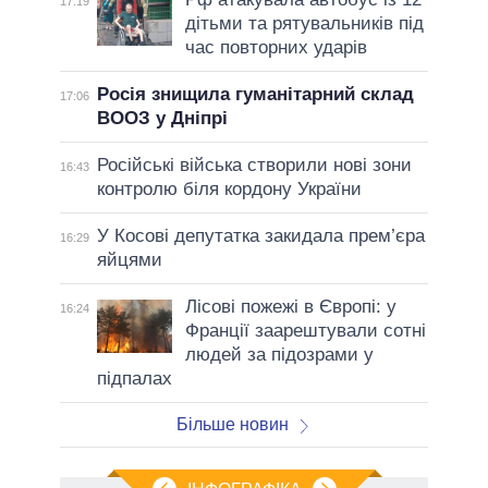
17:19
дітьми та рятувальників під
час повторних ударів
Росія знищила гуманітарний склад
17:06
ВООЗ у Дніпрі
Російські війська створили нові зони
16:43
контролю біля кордону України
У Косові депутатка закидала прем’єра
16:29
яйцями
Лісові пожежі в Європі: у
16:24
Франції заарештували сотні
людей за підозрами у
підпалах
Більше новин