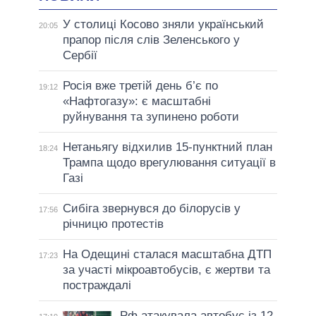
У столиці Косово зняли український
20:05
прапор після слів Зеленського у
Сербії
Росія вже третій день б’є по
19:12
«Нафтогазу»: є масштабні
руйнування та зупинено роботи
Нетаньягу відхилив 15-пунктний план
18:24
Трампа щодо врегулювання ситуації в
Газі
Сибіга звернувся до білорусів у
17:56
річницю протестів
На Одещині сталася масштабна ДТП
17:23
за участі мікроавтобусів, є жертви та
постраждалі
Рф атакувала автобус із 12