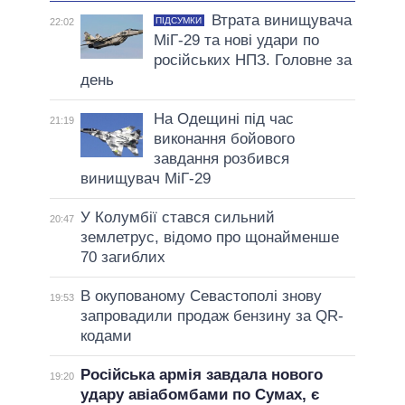
Втрата винищувача
ПІДСУМКИ
22:02
МіГ-29 та нові удари по
російських НПЗ. Головне за
день
На Одещині під час
21:19
виконання бойового
завдання розбився
винищувач МіГ-29
У Колумбії стався сильний
20:47
землетрус, відомо про щонайменше
70 загиблих
В окупованому Севастополі знову
19:53
запровадили продаж бензину за QR-
кодами
Російська армія завдала нового
19:20
удару авіабомбами по Сумах, є