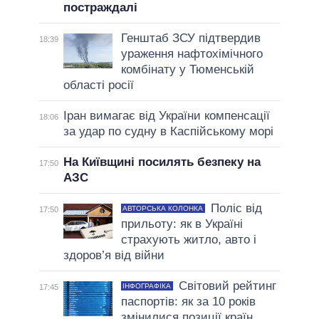
постраждалі
Генштаб ЗСУ підтвердив
18:39
ураження нафтохімічного
комбінату у Тюменській
області росії
Іран вимагає від України компенсації
18:06
за удар по судну в Каспійському морі
На Київщині посилять безпеку на
17:50
АЗС
Поліс від
АВТОРСЬКА КОЛОНКА
17:50
прильоту: як в Україні
страхують житло, авто і
здоров’я від війни
Світовий рейтинг
ІНФОГРАФІКА
17:45
паспортів: як за 10 років
змінилися позиції країн