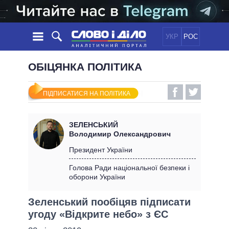
УКР
РОС
НОВИНИ
ОБІЦЯНКА ПОЛІТИКА
ОБIЦЯНКИ
СТРІЧКА
ПОЛІТИКА
ПІДПИСАТИСЯ НА ПОЛІТИКА
ПОДІЇ
ЕКОНОМІКА
ПОЛIТИКИ
СТАТТІ
СУСПІЛЬСТВО
ЗЕЛЕНСЬКИЙ
ІНФОГРАФІКА
ДУМКИ
СВІТ
УСІ ПОЛІТИКИ
Володимир Олександрович
ОГЛЯДИ
ПРЕЗИДЕНТ І ОФІС
Президент України
ВІДЕО
ДАЙДЖЕСТИ
ВЕРХОВНА РАДА
Голова Ради національної безпеки і
ПІДТРИМАТИ
оборони України
КАБІНЕТ МІНІСТРІВ
ГОЛОВИ ОБЛАДМІНІСТРАЦІЙ
ПОРІВНЯННЯ ПОЛІТИКІВ
Зеленський пообіцяв підписати
МЕРИ МІСТ
угоду «Відкрите небо» з ЄС
ВСІ ПЕРСОНИ