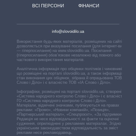
ВСІ ПЕРСОНИ
ФІНАНСИ
info@slovoidilo.ua
Використання будь-яких матеріалів, розміщених на сайті,
дозволяється при вказуванні посилання (для інтернет-видань
— гіперпосилання) на www.slovoidilo.ua. Посилання
(гіперпосилання) обов’язкове незалежно від повного або
часткового використання матеріалів.
Аналітична інформація про обіцянки політиків і чиновників,
що розміщені на порталі slovoidilo.ua, а також інформація про
стан виконання цих обіцянок, зібрана й опрацьована ТОВ «ІА
Слово і Діло» і є власністю ТОВ «ІА Слово і Діло».
Інфографіки, розміщені на порталі slovoidilo.ua, створені ГО
«Система народного контролю Слово і Діло» і є власністю
ГО «Система народного контролю Слово і Діло».
Матеріали, відмічені значками, публікуються на правах
реклами: «Промо», «Новини компаній», «Позиція»,
«Партнерський матеріал», «Спецпроєкт», «За підтримки».
Редакція не несе відповідальності за факти та оціночні
судження, оприлюднені у рекламних матеріалах. Згідно з
українським законодавством відповідальність за зміст
реклами несе рекламодавець.