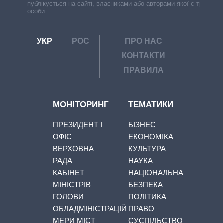
публікується на сайті, власниками або авторами якої є треті
особи.
УКР
РОС
ПРО НАС
КОНТАКТИ
ПРАВИЛА
МОНІТОРИНГ
ТЕМАТИКИ
ПРЕЗИДЕНТ І
БІЗНЕС
ОФІС
ЕКОНОМІКА
ВЕРХОВНА
КУЛЬТУРА
РАДА
НАУКА
КАБІНЕТ
НАЦІОНАЛЬНА
МІНІСТРІВ
БЕЗПЕКА
ГОЛОВИ
ПОЛІТИКА
ОБЛАДМІНІСТРАЦІЙ
ПРАВО
МЕРИ МІСТ
СУСПІЛЬСТВО