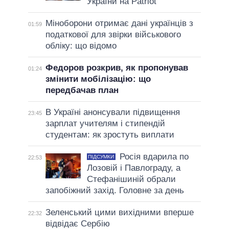
України на Patriot
Міноборони отримає дані українців з
01:59
податкової для звірки військового
обліку: що відомо
Федоров розкрив, як пропонував
01:24
змінити мобілізацію: що
передбачав план
В Україні анонсували підвищення
23:45
зарплат учителям і стипендій
студентам: як зростуть виплати
Росія вдарила по
ПІДСУМКИ
22:53
Лозовій і Павлограду, а
Стефанішиній обрали
запобіжний захід. Головне за день
Зеленський цими вихідними вперше
22:32
відвідає Сербію