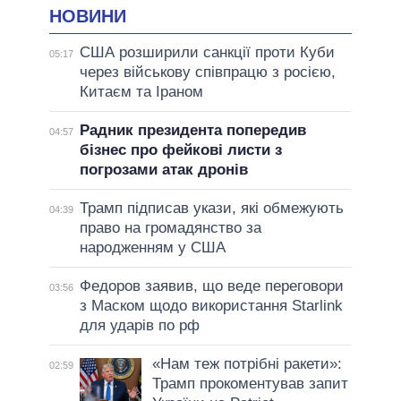
НОВИНИ
США розширили санкції проти Куби
05:17
через військову співпрацю з росією,
Китаєм та Іраном
Радник президента попередив
04:57
бізнес про фейкові листи з
погрозами атак дронів
Трамп підписав укази, які обмежують
04:39
право на громадянство за
народженням у США
Федоров заявив, що веде переговори
03:56
з Маском щодо використання Starlink
для ударів по рф
«Нам теж потрібні ракети»:
02:59
Трамп прокоментував запит