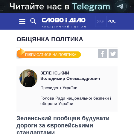
УКР
РОС
НОВИНИ
ОБІЦЯНКА ПОЛІТИКА
ОБIЦЯНКИ
СТРІЧКА
ПОЛІТИКА
ПІДПИСАТИСЯ НА ПОЛІТИКА
ПОДІЇ
ЕКОНОМІКА
ПОЛIТИКИ
СТАТТІ
СУСПІЛЬСТВО
ЗЕЛЕНСЬКИЙ
ІНФОГРАФІКА
ДУМКИ
СВІТ
УСІ ПОЛІТИКИ
Володимир Олександрович
ОГЛЯДИ
ПРЕЗИДЕНТ І ОФІС
Президент України
ВІДЕО
ДАЙДЖЕСТИ
ВЕРХОВНА РАДА
Голова Ради національної безпеки і
ПІДТРИМАТИ
оборони України
КАБІНЕТ МІНІСТРІВ
ГОЛОВИ ОБЛАДМІНІСТРАЦІЙ
ПОРІВНЯННЯ ПОЛІТИКІВ
Зеленський пообіцяв будувати
МЕРИ МІСТ
дороги за європейськими
ВСІ ПЕРСОНИ
стандартами