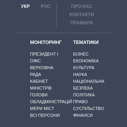
УКР
РОС
ПРО НАС
КОНТАКТИ
ПРАВИЛА
МОНІТОРИНГ
ТЕМАТИКИ
ПРЕЗИДЕНТ І
БІЗНЕС
ОФІС
ЕКОНОМІКА
ВЕРХОВНА
КУЛЬТУРА
РАДА
НАУКА
КАБІНЕТ
НАЦІОНАЛЬНА
МІНІСТРІВ
БЕЗПЕКА
ГОЛОВИ
ПОЛІТИКА
ОБЛАДМІНІСТРАЦІЙ
ПРАВО
МЕРИ МІСТ
СУСПІЛЬСТВО
ВСІ ПЕРСОНИ
ФІНАНСИ