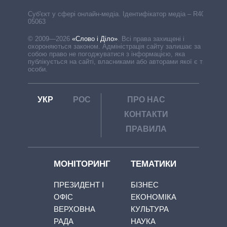
Cуб'єкт у сфері онлайн-медіа. Ідентифікатор медіа – R40-
05063
© 2009—2026
«Слово і Діло»
.
Всі права захищені і
охороняються законом. Адміністрація сайту залишає за
собою право не погоджуватися з інформацією, яка
публікується на сайті, власниками або авторами якої є треті
особи.
УКР
РОС
ПРО НАС
КОНТАКТИ
ПРАВИЛА
МОНІТОРИНГ
ТЕМАТИКИ
ПРЕЗИДЕНТ І
БІЗНЕС
ОФІС
ЕКОНОМІКА
ВЕРХОВНА
КУЛЬТУРА
РАДА
НАУКА