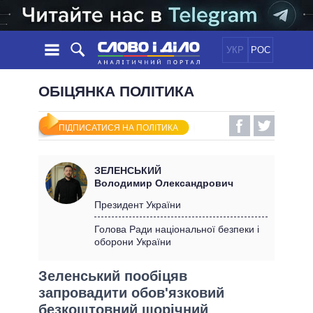
УКР
РОС
НОВИНИ
ОБІЦЯНКА ПОЛІТИКА
ОБIЦЯНКИ
СТРІЧКА
ПОЛІТИКА
ПІДПИСАТИСЯ НА ПОЛІТИКА
ПОДІЇ
ЕКОНОМІКА
ПОЛIТИКИ
СТАТТІ
СУСПІЛЬСТВО
ЗЕЛЕНСЬКИЙ
ІНФОГРАФІКА
ДУМКИ
СВІТ
УСІ ПОЛІТИКИ
Володимир Олександрович
ОГЛЯДИ
ПРЕЗИДЕНТ І ОФІС
Президент України
ВІДЕО
ДАЙДЖЕСТИ
ВЕРХОВНА РАДА
Голова Ради національної безпеки і
ПІДТРИМАТИ
оборони України
КАБІНЕТ МІНІСТРІВ
ГОЛОВИ ОБЛАДМІНІСТРАЦІЙ
ПОРІВНЯННЯ ПОЛІТИКІВ
Зеленський пообіцяв
МЕРИ МІСТ
запровадити обов'язковий
ВСІ ПЕРСОНИ
безкоштовний щорічний