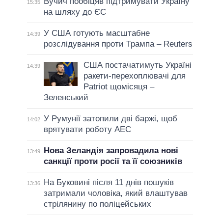
Вучич пообіцяв підтримувати Україну
15:35
на шляху до ЄС
У США готують масштабне
14:39
розслідування проти Трампа – Reuters
США постачатимуть Україні
14:39
ракети-перехоплювачі для
Patriot щомісяця –
Зеленський
У Румунії затопили дві баржі, щоб
14:02
врятувати роботу АЕС
Нова Зеландія запровадила нові
13:49
санкції проти росії та її союзників
На Буковині після 11 днів пошуків
13:36
затримали чоловіка, який влаштував
стрілянину по поліцейських