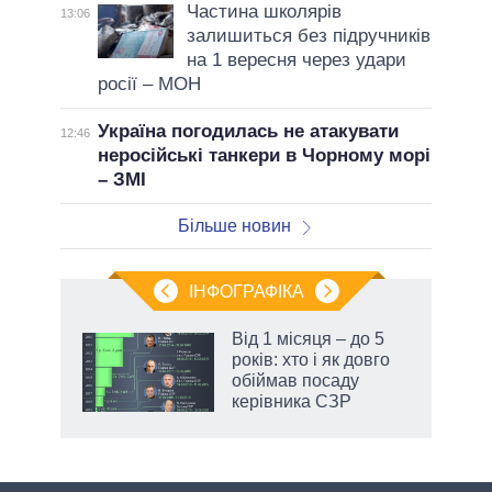
Частина школярів
13:06
залишиться без підручників
на 1 вересня через удари
росії – МОН
Україна погодилась не атакувати
12:46
неросійські танкери в Чорному морі
– ЗМІ
Більше новин
ІНФОГРАФІКА
 як
Від 1 місяця – до 5
и за
років: хто і як довго
обіймав посаду
2027-
керівника СЗР