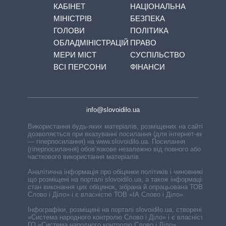
КАБІНЕТ
НАЦІОНАЛЬНА
МІНІСТРІВ
БЕЗПЕКА
ГОЛОВИ
ПОЛІТИКА
ОБЛАДМІНІСТРАЦІЙ
ПРАВО
МЕРИ МІСТ
СУСПІЛЬСТВО
ВСІ ПЕРСОНИ
ФІНАНСИ
info@slovoidilo.ua
Використання будь-яких матеріалів, розміщених на сайті,
дозволяється при вказуванні посилання (для інтернет-видань
— гіперпосилання) на www.slovoidilo.ua. Посилання
(гіперпосилання) обов’язкове незалежно від повного або
часткового використання матеріалів.
Аналітична інформація про обіцянки політиків і чиновників,
що розміщені на порталі slovoidilo.ua, а також інформація про
стан виконання цих обіцянок, зібрана й опрацьована ТОВ «ІА
Слово і Діло» і є власністю ТОВ «ІА Слово і Діло».
Інфографіки, розміщені на порталі slovoidilo.ua, створені ГО
«Система народного контролю Слово і Діло» і є власністю
ГО «Система народного контролю Слово і Діло».