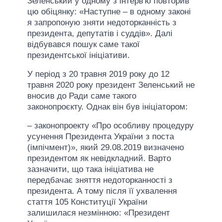
Зеленський у одному з інтерв'ю повторив
цю обіцянку: «Наступне – в одному законі
я запропоную зняти недоторканність з
президента, депутатів і суддів». Далі
відбувався пошук саме такої
президентської ініціативи.
У період з 20 травня 2019 року до 12
травня 2020 року президент Зеленський не
вносив до Ради саме такого
законопроєкту. Однак він був ініціатором:
– законопроекту «Про особливу процедуру
усунення Президента України з поста
(імпічмент)», який 29.08.2019 визначено
президентом як невідкладний. Варто
зазначити, що така ініціатива не
передбачає зняття недоторканності з
президента. А тому після її ухвалення
стаття 105 Конституції України
залишилася незмінною: «Президент