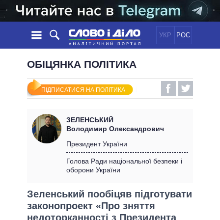
УКР
РОС
НОВИНИ
ОБІЦЯНКА ПОЛІТИКА
ОБIЦЯНКИ
СТРІЧКА
ПОЛІТИКА
ПІДПИСАТИСЯ НА ПОЛІТИКА
ПОДІЇ
ЕКОНОМІКА
ПОЛIТИКИ
СТАТТІ
СУСПІЛЬСТВО
ЗЕЛЕНСЬКИЙ
ІНФОГРАФІКА
ДУМКИ
СВІТ
УСІ ПОЛІТИКИ
Володимир Олександрович
ОГЛЯДИ
ПРЕЗИДЕНТ І ОФІС
Президент України
ВІДЕО
ДАЙДЖЕСТИ
ВЕРХОВНА РАДА
Голова Ради національної безпеки і
ПІДТРИМАТИ
оборони України
КАБІНЕТ МІНІСТРІВ
ГОЛОВИ ОБЛАДМІНІСТРАЦІЙ
ПОРІВНЯННЯ ПОЛІТИКІВ
Зеленський пообіцяв підготувати
МЕРИ МІСТ
законопроект «Про зняття
ВСІ ПЕРСОНИ
недоторканності з Президента