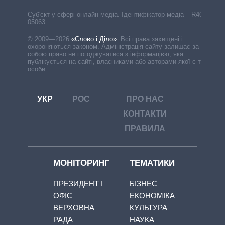
Cуб'єкт у сфері онлайн-медіа. Ідентифікатор медіа – R40-
05063
© 2009—2026
«Слово і Діло»
.
Всі права захищені і
охороняються законом. Адміністрація сайту залишає за
собою право не погоджуватися з інформацією, яка
публікується на сайті, власниками або авторами якої є треті
особи.
УКР
РОС
ПРО НАС
КОНТАКТИ
ПРАВИЛА
МОНІТОРИНГ
ТЕМАТИКИ
ПРЕЗИДЕНТ І
БІЗНЕС
ОФІС
ЕКОНОМІКА
ВЕРХОВНА
КУЛЬТУРА
РАДА
НАУКА