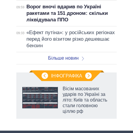
Ворог вночі вдарив по Україні
09:59
ракетами та 151 дроном: скільки
ліквідувала ППО
«Ефект путіна»: у російських регіонах
09:33
перед його візитом різко дешевшає
бензин
Більше новин
ІНФОГРАФІКА
Вісім масованих
ть
ударів по Україні за
літо: Київ та область
стали головною
ціллю рф