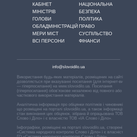
КАБІНЕТ
НАЦІОНАЛЬНА
МІНІСТРІВ
БЕЗПЕКА
ГОЛОВИ
ПОЛІТИКА
ОБЛАДМІНІСТРАЦІЙ
ПРАВО
МЕРИ МІСТ
СУСПІЛЬСТВО
ВСІ ПЕРСОНИ
ФІНАНСИ
info@slovoidilo.ua
Використання будь-яких матеріалів, розміщених на сайті,
дозволяється при вказуванні посилання (для інтернет-видань
— гіперпосилання) на www.slovoidilo.ua. Посилання
(гіперпосилання) обов’язкове незалежно від повного або
часткового використання матеріалів.
Аналітична інформація про обіцянки політиків і чиновників,
що розміщені на порталі slovoidilo.ua, а також інформація про
стан виконання цих обіцянок, зібрана й опрацьована ТОВ «ІА
Слово і Діло» і є власністю ТОВ «ІА Слово і Діло».
Інфографіки, розміщені на порталі slovoidilo.ua, створені ГО
«Система народного контролю Слово і Діло» і є власністю
ГО «Система народного контролю Слово і Діло».