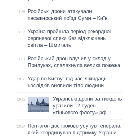
Російські дрони атакували
11:36
пасажирський поїзд Суми – Київ
Україна пройшла період рекордної
11:32
серпневої спеки без відключень
світла – Шмигаль
Російський дрон влучив у склад у
11:01
Прилуках, спалахнула велика пожежа
Удар по Києву: під час ліквідації
10:56
наслідків виявили тіло людини
Українські дрони за тиждень
10:27
уразили 12 суден
«тіньового флоту» рф
Пентагон достроково усунув генерала,
10:24
який координував підтримку України