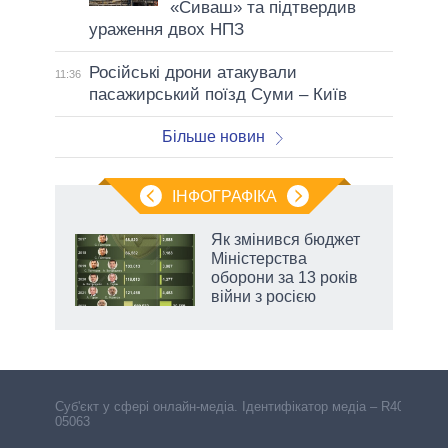
«Сиваш» та підтвердив
ураження двох НПЗ
Російські дрони атакували
11:36
пасажирський поїзд Суми – Київ
Більше новин
ІНФОГРАФІКА
Як змінився бюджет
 за
Міністерства
асть
оборони за 13 років
війни з росією
Cуб'єкт у сфері онлайн-медіа. Ідентифікатор медіа – R40-
05063