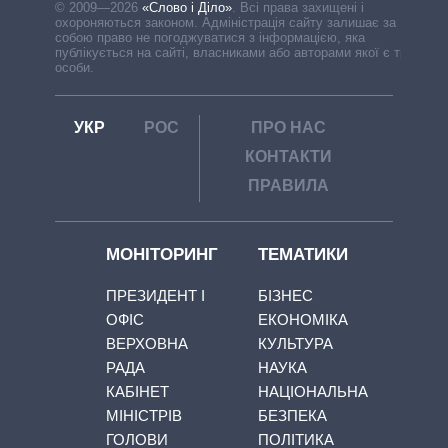
© 2009—2026
«Слово і Діло»
.
Всі права захищені і
охороняються законом. Адміністрація сайту залишає за
собою право не погоджуватися з інформацією, яка
публікується на сайті, власниками або авторами якої є треті
особи.
УКР
РОС
ПРО НАС
КОНТАКТИ
ПРАВИЛА
МОНІТОРИНГ
ТЕМАТИКИ
ПРЕЗИДЕНТ І
БІЗНЕС
ОФІС
ЕКОНОМІКА
ВЕРХОВНА
КУЛЬТУРА
РАДА
НАУКА
КАБІНЕТ
НАЦІОНАЛЬНА
МІНІСТРІВ
БЕЗПЕКА
ГОЛОВИ
ПОЛІТИКА