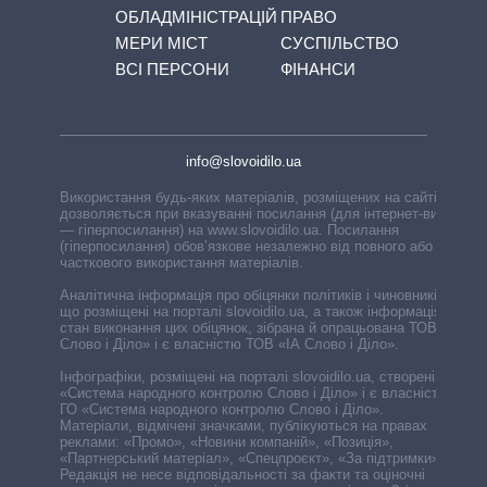
ОБЛАДМІНІСТРАЦІЙ
ПРАВО
МЕРИ МІСТ
СУСПІЛЬСТВО
ВСІ ПЕРСОНИ
ФІНАНСИ
info@slovoidilo.ua
Використання будь-яких матеріалів, розміщених на сайті,
дозволяється при вказуванні посилання (для інтернет-видань
— гіперпосилання) на www.slovoidilo.ua. Посилання
(гіперпосилання) обов’язкове незалежно від повного або
часткового використання матеріалів.
Аналітична інформація про обіцянки політиків і чиновників,
що розміщені на порталі slovoidilo.ua, а також інформація про
стан виконання цих обіцянок, зібрана й опрацьована ТОВ «ІА
Слово і Діло» і є власністю ТОВ «ІА Слово і Діло».
Інфографіки, розміщені на порталі slovoidilo.ua, створені ГО
«Система народного контролю Слово і Діло» і є власністю
ГО «Система народного контролю Слово і Діло».
Матеріали, відмічені значками, публікуються на правах
реклами: «Промо», «Новини компаній», «Позиція»,
«Партнерський матеріал», «Спецпроєкт», «За підтримки».
Редакція не несе відповідальності за факти та оціночні