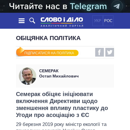
УКР
РОС
НОВИНИ
ОБІЦЯНКА ПОЛІТИКА
ОБIЦЯНКИ
СТРІЧКА
ПОЛІТИКА
ПІДПИСАТИСЯ НА ПОЛІТИКА
ПОДІЇ
ЕКОНОМІКА
ПОЛIТИКИ
СТАТТІ
СУСПІЛЬСТВО
СЕМЕРАК
ІНФОГРАФІКА
ДУМКИ
СВІТ
УСІ ПОЛІТИКИ
Остап Михайлович
ОГЛЯДИ
ПРЕЗИДЕНТ І ОФІС
ВІДЕО
ДАЙДЖЕСТИ
ВЕРХОВНА РАДА
Семерак обіцяє ініціювати
ПІДТРИМАТИ
включення Директиви щодо
КАБІНЕТ МІНІСТРІВ
зменшення впливу пластику до
ГОЛОВИ ОБЛАДМІНІСТРАЦІЙ
ПОРІВНЯННЯ ПОЛІТИКІВ
Угоди про асоціацію з ЄС
МЕРИ МІСТ
29 березня 2019 року міністр екології та
ВСІ ПЕРСОНИ