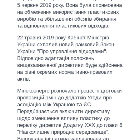
5 червня 2019 року. Вона була спрямована
на обмеження використання пластикових
виробів та збільшення обсягів збирання
та відновлення пластикових відходів.
22 травня 2019 року Кабінет Міністрів
України схвалив новий рамковий Закон
України "Про управління відходами".
Відповідно адаптація положень
вищезазначеної директиви буде здійснена
на рівні окремих нормативно-правових
актів.
Мінекоенерго розпочало процес підготовки
пропозицій змін до додатків Угоди про
асоціацію між Україною та ЄС.
Передбачається включити директиву
щодо зменшення впливу пластику до
переліку директив Додатку ХХХ до глави 6
"Навколишнє природнє середовище".
Відповідна ініціатива запланована до