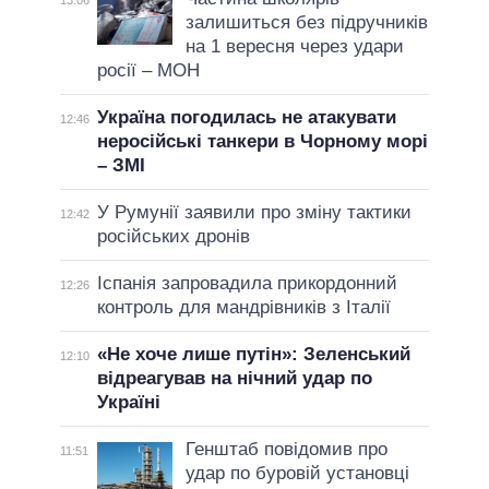
13:06
залишиться без підручників
на 1 вересня через удари
росії – МОН
Україна погодилась не атакувати
12:46
неросійські танкери в Чорному морі
– ЗМІ
У Румунії заявили про зміну тактики
12:42
російських дронів
Іспанія запровадила прикордонний
12:26
контроль для мандрівників з Італії
«Не хоче лише путін»: Зеленський
12:10
відреагував на нічний удар по
Україні
Генштаб повідомив про
11:51
удар по буровій установці