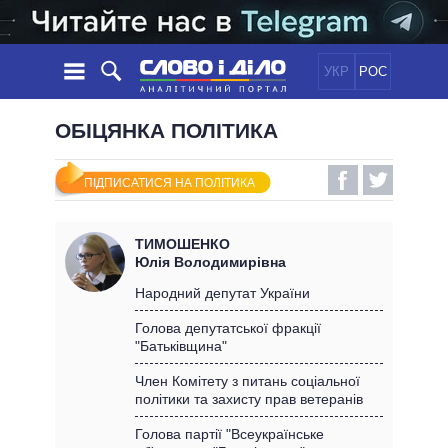
УКР
РОС
НОВИНИ
ОБІЦЯНКА ПОЛІТИКА
ОБIЦЯНКИ
СТРІЧКА
ПОЛІТИКА
ПІДПИСАТИСЯ НА ПОЛІТИКА
ПОДІЇ
ЕКОНОМІКА
ПОЛIТИКИ
СТАТТІ
СУСПІЛЬСТВО
ТИМОШЕНКО
ІНФОГРАФІКА
ДУМКИ
СВІТ
УСІ ПОЛІТИКИ
Юлія Володимирівна
ОГЛЯДИ
ПРЕЗИДЕНТ І ОФІС
Народний депутат України
ВІДЕО
ДАЙДЖЕСТИ
ВЕРХОВНА РАДА
Голова депутатської фракції
ПІДТРИМАТИ
"Батьківщина"
КАБІНЕТ МІНІСТРІВ
ГОЛОВИ ОБЛАДМІНІСТРАЦІЙ
Член Комітету з питань соціальної
ПОРІВНЯННЯ ПОЛІТИКІВ
політики та захисту прав ветеранів
МЕРИ МІСТ
ВСІ ПЕРСОНИ
Голова партії "Всеукраїнське