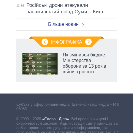
Російські дрони атакували
11:36
пасажирський поїзд Суми – Київ
Більше новин
ІНФОГРАФІКА
Як змінився бюджет
 за
Міністерства
асть
оборони за 13 років
війни з росією
Cуб'єкт у сфері онлайн-медіа. Ідентифікатор медіа – R40-
05063
© 2009—2026
«Слово і Діло»
.
Всі права захищені і
охороняються законом. Адміністрація сайту залишає за
собою право не погоджуватися з інформацією, яка
публікується на сайті, власниками або авторами якої є треті