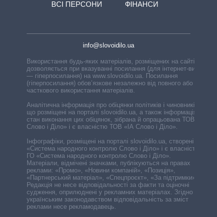
ВСІ ПЕРСОНИ
ФІНАНСИ
info@slovoidilo.ua
Використання будь-яких матеріалів, розміщених на сайті,
дозволяється при вказуванні посилання (для інтернет-видань
— гіперпосилання) на www.slovoidilo.ua. Посилання
(гіперпосилання) обов’язкове незалежно від повного або
часткового використання матеріалів.
Аналітична інформація про обіцянки політиків і чиновників,
що розміщені на порталі slovoidilo.ua, а також інформація про
стан виконання цих обіцянок, зібрана й опрацьована ТОВ «ІА
Слово і Діло» і є власністю ТОВ «ІА Слово і Діло».
Інфографіки, розміщені на порталі slovoidilo.ua, створені ГО
«Система народного контролю Слово і Діло» і є власністю
ГО «Система народного контролю Слово і Діло».
Матеріали, відмічені значками, публікуються на правах
реклами: «Промо», «Новини компаній», «Позиція»,
«Партнерський матеріал», «Спецпроєкт», «За підтримки».
Редакція не несе відповідальності за факти та оціночні
судження, оприлюднені у рекламних матеріалах. Згідно з
українським законодавством відповідальність за зміст
реклами несе рекламодавець.