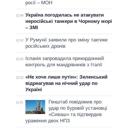
росії – МОН
Україна погодилась не атакувати
12:46
неросійські танкери в Чорному морі
– ЗМІ
У Румунії заявили про зміну тактики
12:42
російських дронів
Іспанія запровадила прикордонний
12:26
контроль для мандрівників з Італії
«Не хоче лише путін»: Зеленський
12:10
відреагував на нічний удар по
Україні
Генштаб повідомив про
11:51
удар по буровій установці
«Сиваш» та підтвердив
ураження двох НПЗ