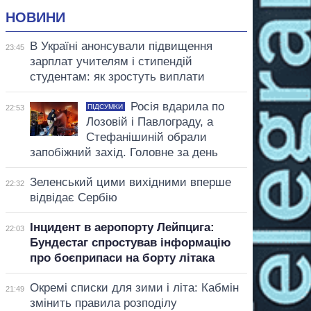
НОВИНИ
В Україні анонсували підвищення
23:45
зарплат учителям і стипендій
студентам: як зростуть виплати
Росія вдарила по
ПІДСУМКИ
22:53
Лозовій і Павлограду, а
Стефанішиній обрали
запобіжний захід. Головне за день
Зеленський цими вихідними вперше
22:32
відвідає Сербію
Інцидент в аеропорту Лейпцига:
22:03
Бундестаг спростував інформацію
про боєприпаси на борту літака
Окремі списки для зими і літа: Кабмін
21:49
змінить правила розподілу