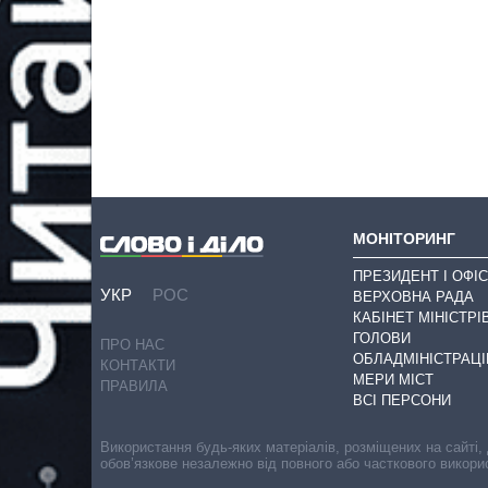
МОНІТОРИНГ
ПРЕЗИДЕНТ І ОФІС
УКР
РОС
ВЕРХОВНА РАДА
КАБІНЕТ МІНІСТРІ
ГОЛОВИ
ПРО НАС
ОБЛАДМІНІСТРАЦІ
КОНТАКТИ
МЕРИ МІСТ
ПРАВИЛА
ВСІ ПЕРСОНИ
Використання будь-яких матеріалів, розміщених на сайті,
обов’язкове незалежно від повного або часткового викори