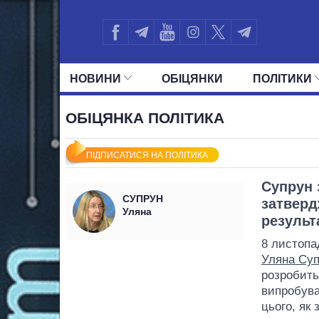
НОВИНИ
ОБIЦЯНКИ
ПОЛIТИКИ
УСІ ПОЛІТИКИ
ПРЕЗИДЕНТ І ОФ
ОБІЦЯНКА ПОЛІТИКА
ПІДПИСАТИСЯ НА ПОЛІТИКА
Супрун 
СУПРУН
затверд
Уляна
результ
8 листопад
Уляна Су
розробить
випробува
цього, як