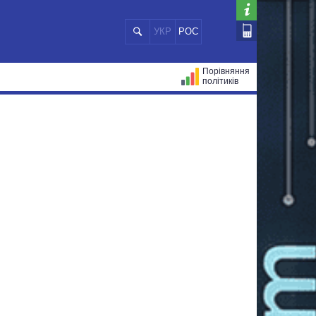
УКР
РОС
Порівняння
політиків
ЦІЙ
МЕРИ МІСТ
ВСІ ПЕРСОНИ