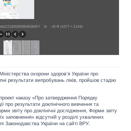
posts/2218006598483895?__tn__=K-R (1077 × 2144)
 Міністерства охорони здоров’я України про
пні результати випробувань ліків, пройшов стадію
 проект наказу «Про затвердження Порядку
ії про результати доклінічного вивчення та
орми звіту про доклінічні дослідження, Форми звіту
 їх заповнення» відсутній у розділі ухвалених
ілі Законодавства України на сайті ВРУ.