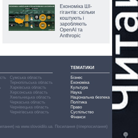
Економіка ШІ-
гігантів: скільки
коштують і
заробляють
OpenAI та
Anthropic
ТЕМАТИКИ
асть
Сумська область
Бізнес
Тернопільська область
Економіка
ь
Харківська область
Культура
Херсонська область
Наука
Хмельницька область
Національна безпека
Черкаська область
Політика
Чернівецька область
Право
Чернігівська область
Суспільство
Фінанси
лання) на www.slovoidilo.ua. Посилання (гіперпосилання)