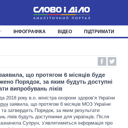
ІНФОГРАФІКА
ВІДЕО
ПІДТРИМАТИ
ІС
СТРІЧКА
ВЕРХОВНА РАДА
ПОДІЇ
СТАТТІ
КАБІНЕТ МІНІСТРІВ
ДУМКИ
ОГЛЯДИ
ГОЛОВИ ОБЛАДМІНІСТРА
ДАЙДЖЕСТИ
ПОЛІТИКА
ДЕПУТАТИ
ЕКОНОМІКА
КОМІТЕТИ
СУСПІЛЬСТВО
ФРАКЦІЇ
ОКРУГИ
СВІТ
заявила, що протягом 6 місяців буде
жено Порядок, за яким будуть доступні
ати випробувань ліків
а 2018 року в.о. міністра охорони здоров’я України
прун
заявила, що протягом 6 місяців МОЗ України
 та затвердить Порядок, за яким результати
нь ліків будуть доступними для українців. Після
 зазначила Супрун, з’являтиметься інформація про