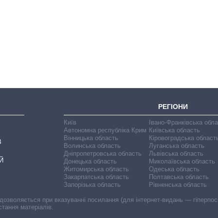
Як змінився
бюджет
Міністерства
оборони за 13
років війни з
росією
РЕГІОНИ
Київ
Івано-Франківська обл
Автономна республіка Крим
Київська область
Вінницька область
Кіровоградська област
В
Волинська область
Луганська область
Дніпропетровська область
Львівська область
Й
Донецька область
Миколаївська область
Житомирська область
Одеська область
Закарпатська область
Полтавська область
Запорізька область
Рівненська область
 дозволяється при вказуванні посилання (для інтернет-видань — гіперпоси
стання матеріалів.