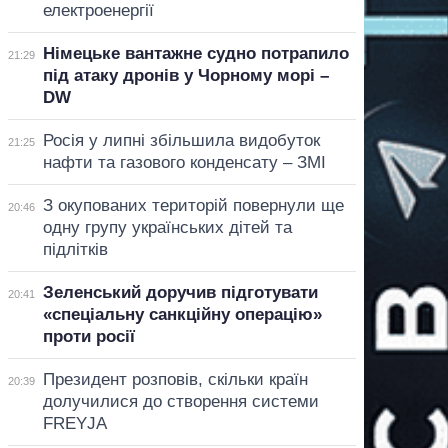
електроенергії
Німецьке вантажне судно потрапило
21:29
під атаку дронів у Чорному морі –
DW
Росія у липні збільшила видобуток
21:25
нафти та газового конденсату – ЗМІ
З окупованих територій повернули ще
20:46
одну групу українських дітей та
підлітків
Зеленський доручив підготувати
20:41
«спеціальну санкційну операцію»
проти росії
Президент розповів, скільки країн
20:39
долучилися до створення системи
FREYJA