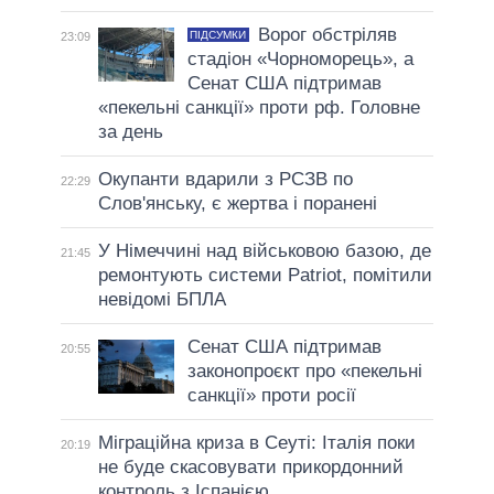
Ворог обстріляв
ПІДСУМКИ
23:09
стадіон «Чорноморець», а
Сенат США підтримав
«пекельні санкції» проти рф. Головне
за день
Окупанти вдарили з РСЗВ по
22:29
Слов'янську, є жертва і поранені
У Німеччині над військовою базою, де
21:45
ремонтують системи Patriot, помітили
невідомі БПЛА
Сенат США підтримав
20:55
законопроєкт про «пекельні
санкції» проти росії
Міграційна криза в Сеуті: Італія поки
20:19
не буде скасовувати прикордонний
контроль з Іспанією