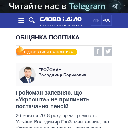
УКР
РОС
НОВИНИ
ОБІЦЯНКА ПОЛІТИКА
ОБIЦЯНКИ
СТРІЧКА
ПОЛІТИКА
ПІДПИСАТИСЯ НА ПОЛІТИКА
ПОДІЇ
ЕКОНОМІКА
ПОЛIТИКИ
СТАТТІ
СУСПІЛЬСТВО
ГРОЙСМАН
ІНФОГРАФІКА
ДУМКИ
СВІТ
УСІ ПОЛІТИКИ
Володимир Борисович
ОГЛЯДИ
ПРЕЗИДЕНТ І ОФІС
ВІДЕО
ДАЙДЖЕСТИ
ВЕРХОВНА РАДА
Гройсман запевняє, що
ПІДТРИМАТИ
«Укрпошта» не припинить
КАБІНЕТ МІНІСТРІВ
постачання пенсій
ГОЛОВИ ОБЛАДМІНІСТРАЦІЙ
ПОРІВНЯННЯ ПОЛІТИКІВ
26 жовтня 2018 року прем’єр-міністр
МЕРИ МІСТ
України
Володимир Гройсман
заявив, що
ВСІ ПЕРСОНИ