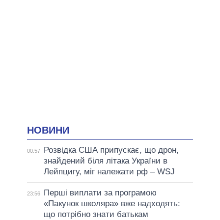
НОВИНИ
Розвідка США припускає, що дрон,
00:57
знайдений біля літака України в
Лейпцигу, міг належати рф – WSJ
Перші виплати за програмою
23:56
«Пакунок школяра» вже надходять:
що потрібно знати батькам