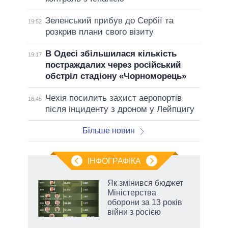
Зеленський прибув до Сербії та
19:52
розкрив плани свого візиту
В Одесі збільшилася кількість
19:17
постраждалих через російський
обстріл стадіону «Чорноморець»
Чехія посилить захист аеропортів
18:45
після інциденту з дроном у Лейпцигу
Більше новин
ІНФОГРАФІКА
 5
Як змінився бюджет
вго
Міністерства
оборони за 13 років
війни з росією