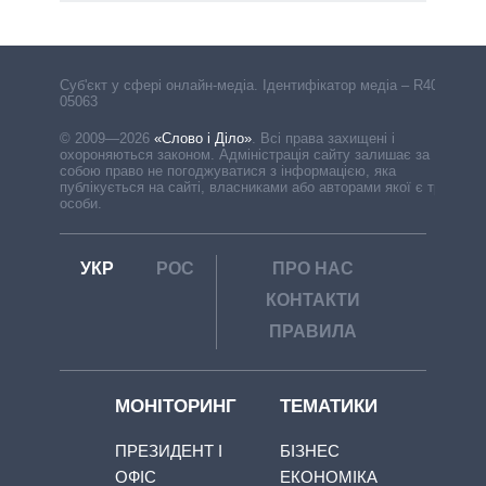
Cуб'єкт у сфері онлайн-медіа. Ідентифікатор медіа – R40-
05063
© 2009—2026
«Слово і Діло»
.
Всі права захищені і
охороняються законом. Адміністрація сайту залишає за
собою право не погоджуватися з інформацією, яка
публікується на сайті, власниками або авторами якої є треті
особи.
УКР
РОС
ПРО НАС
КОНТАКТИ
ПРАВИЛА
МОНІТОРИНГ
ТЕМАТИКИ
ПРЕЗИДЕНТ І
БІЗНЕС
ОФІС
ЕКОНОМІКА