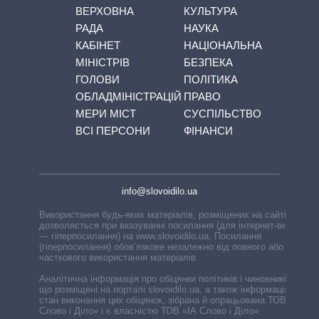
ВЕРХОВНА
КУЛЬТУРА
РАДА
НАУКА
КАБІНЕТ
НАЦІОНАЛЬНА
МІНІСТРІВ
БЕЗПЕКА
ГОЛОВИ
ПОЛІТИКА
ОБЛАДМІНІСТРАЦІЙ
ПРАВО
МЕРИ МІСТ
СУСПІЛЬСТВО
ВСІ ПЕРСОНИ
ФІНАНСИ
info@slovoidilo.ua
Використання будь-яких матеріалів, розміщених на сайті,
дозволяється при вказуванні посилання (для інтернет-видань
— гіперпосилання) на www.slovoidilo.ua. Посилання
(гіперпосилання) обов’язкове незалежно від повного або
часткового використання матеріалів.
Аналітична інформація про обіцянки політиків і чиновників,
що розміщені на порталі slovoidilo.ua, а також інформація про
стан виконання цих обіцянок, зібрана й опрацьована ТОВ «ІА
Слово і Діло» і є власністю ТОВ «ІА Слово і Діло».