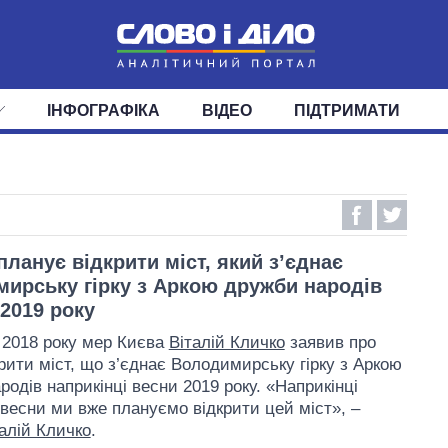
ІНФОГРАФІКА
ВІДЕО
ПІДТРИМАТИ
ІС
СТРІЧКА
ВЕРХОВНА РАДА
ПОДІЇ
СТАТТІ
КАБІНЕТ МІНІСТРІВ
ДУМКИ
ОГЛЯДИ
ГОЛОВИ ОБЛАДМІНІСТРА
ДАЙДЖЕСТИ
ПОЛІТИКА
ДЕПУТАТИ
ЕКОНОМІКА
КОМІТЕТИ
СУСПІЛЬСТВО
ФРАКЦІЇ
ОКРУГИ
СВІТ
планує відкрити міст, який з’єднає
ирську гірку з Аркою дружби народів
2019 року
 2018 року мер Києва
Віталій Кличко
заявив про
крити міст, що з’єднає Володимирську гірку з Аркою
одів наприкінці весни 2019 року. «Наприкінці
 весни ми вже плануємо відкрити цей міст», –
алій Кличко
.