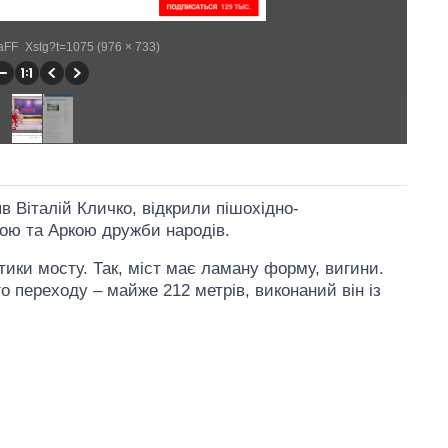
jGaFF_Xstg?t=1075 (976 × 733)
яв Віталій Кличко, відкрили пішохідно-
ою та Аркою дружби народів.
тики мосту. Так, міст має ламану форму, вигини.
 переходу – майже 212 метрів, виконаний він із