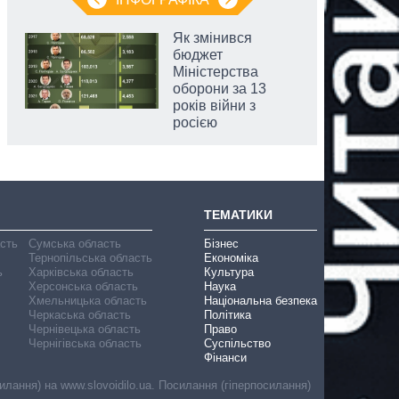
Як змінився
бюджет
Міністерства
оборони за 13
років війни з
росією
ТЕМАТИКИ
асть
Сумська область
Бізнес
Тернопільська область
Економіка
ь
Харківська область
Культура
Херсонська область
Наука
Хмельницька область
Національна безпека
Черкаська область
Політика
Чернівецька область
Право
Чернігівська область
Суспільство
Фінанси
лання) на www.slovoidilo.ua. Посилання (гіперпосилання)