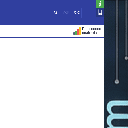
УКР
РОС
Порівняння
політиків
ЦІЙ
МЕРИ МІСТ
ВСІ ПЕРСОНИ