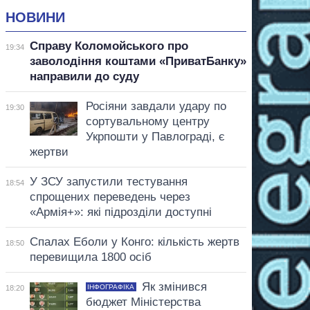
НОВИНИ
Справу Коломойського про
19:34
заволодіння коштами «ПриватБанку»
направили до суду
Росіяни завдали удару по
19:30
сортувальному центру
Укрпошти у Павлограді, є
жертви
У ЗСУ запустили тестування
18:54
спрощених переведень через
«Армія+»: які підрозділи доступні
Спалах Еболи у Конго: кількість жертв
18:50
перевищила 1800 осіб
Як змінився
ІНФОГРАФІКА
18:20
бюджет Міністерства