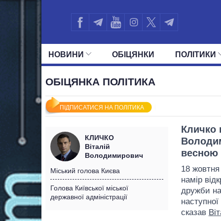
НОВИНИ
ОБIЦЯНКИ
ПОЛIТИКИ
УСІ ПОЛІТИКИ
ПРЕЗИДЕНТ І ОФ
ОБІЦЯНКА ПОЛІТИКА
ПІДПИСАТИСЯ НА ПОЛІТИКА
Кличко 
КЛИЧКО
Володим
Віталій
весною 
Володимирович
18 жовтня
Міський голова Києва
намір від
Голова Київської міської
дружби нар
державної адміністрації
наступної
сказав
Віт