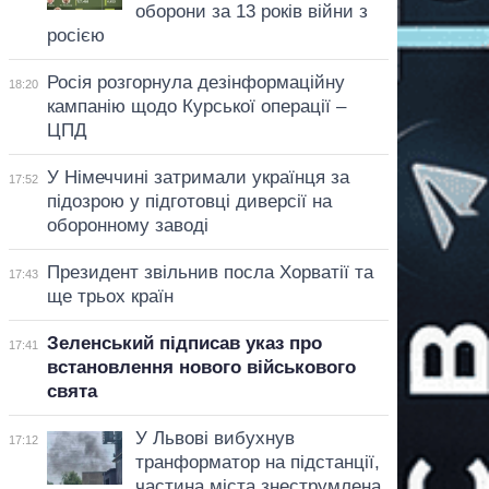
оборони за 13 років війни з
росією
Росія розгорнула дезінформаційну
18:20
кампанію щодо Курської операції –
ЦПД
У Німеччині затримали українця за
17:52
підозрою у підготовці диверсії на
оборонному заводі
Президент звільнив посла Хорватії та
17:43
ще трьох країн
Зеленський підписав указ про
17:41
встановлення нового військового
свята
У Львові вибухнув
17:12
транформатор на підстанції,
частина міста знеструмлена