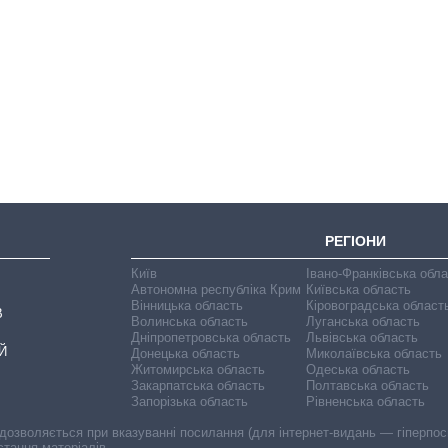
Як зросли тарифи
на холодну воду у
містах України на
початок серпня
РЕГІОНИ
Київ
Івано-Франківська обл
Автономна республіка Крим
Київська область
Вінницька область
Кіровоградська област
В
Волинська область
Луганська область
Дніпропетровська область
Львівська область
Й
Донецька область
Миколаївська область
Житомирська область
Одеська область
Закарпатська область
Полтавська область
Запорізька область
Рівненська область
 дозволяється при вказуванні посилання (для інтернет-видань — гіперпоси
стання матеріалів.