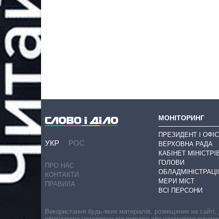
МОНІТОРИНГ
ПРЕЗИДЕНТ І ОФІС
УКР
РОС
ВЕРХОВНА РАДА
КАБІНЕТ МІНІСТРІ
ГОЛОВИ
ПРО НАС
ОБЛАДМІНІСТРАЦІ
КОНТАКТИ
МЕРИ МІСТ
ПРАВИЛА
ВСІ ПЕРСОНИ
Використання будь-яких матеріалів, розміщених на сайті,
обов’язкове незалежно від повного або часткового викори