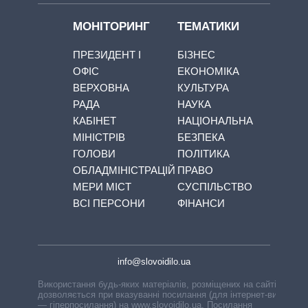
МОНІТОРИНГ
ТЕМАТИКИ
ПРЕЗИДЕНТ І
БІЗНЕС
ОФІС
ЕКОНОМІКА
ВЕРХОВНА
КУЛЬТУРА
РАДА
НАУКА
КАБІНЕТ
НАЦІОНАЛЬНА
МІНІСТРІВ
БЕЗПЕКА
ГОЛОВИ
ПОЛІТИКА
ОБЛАДМІНІСТРАЦІЙ
ПРАВО
МЕРИ МІСТ
СУСПІЛЬСТВО
ВСІ ПЕРСОНИ
ФІНАНСИ
info@slovoidilo.ua
Використання будь-яких матеріалів, розміщених на сайті,
дозволяється при вказуванні посилання (для інтернет-видань
— гіперпосилання) на www.slovoidilo.ua. Посилання