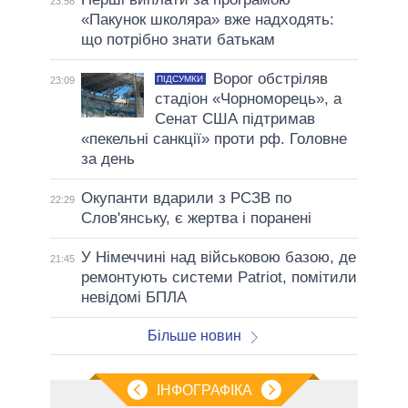
23:56
«Пакунок школяра» вже надходять:
що потрібно знати батькам
Ворог обстріляв
ПІДСУМКИ
23:09
стадіон «Чорноморець», а
Сенат США підтримав
«пекельні санкції» проти рф. Головне
за день
Окупанти вдарили з РСЗВ по
22:29
Слов'янську, є жертва і поранені
У Німеччині над військовою базою, де
21:45
ремонтують системи Patriot, помітили
невідомі БПЛА
Більше новин
ІНФОГРАФІКА