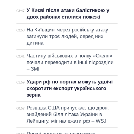
У Києві після атаки балістикою у
03:47
двох районах сталися пожежі
На Київщині через російську атаку
02:53
загинули троє людей, серед них
дитина
Частину військових з полку «Скеля»
02:41
почали переводити в інші підрозділи
– ЗМІ
Удари рф по портах можуть удвічі
01:59
скоротити експорт українського
зерна
Розвідка США припускає, що дрон,
00:57
знайдений біля літака України в
Лейпцигу, міг належати рф – WSJ
Перші виплати за програмою