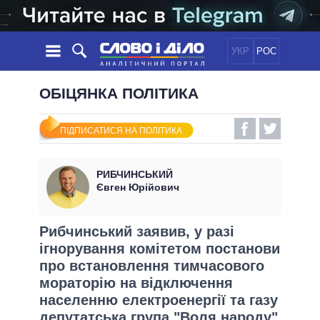
УКР
РОС
НОВИНИ
ОБІЦЯНКА ПОЛІТИКА
ОБIЦЯНКИ
СТРІЧКА
ПОЛІТИКА
ПІДПИСАТИСЯ НА ПОЛІТИКА
ПОДІЇ
ЕКОНОМІКА
ПОЛIТИКИ
СТАТТІ
СУСПІЛЬСТВО
РИБЧИНСЬКИЙ
ІНФОГРАФІКА
ДУМКИ
СВІТ
УСІ ПОЛІТИКИ
Євген Юрійович
ОГЛЯДИ
ПРЕЗИДЕНТ І ОФІС
ВІДЕО
ДАЙДЖЕСТИ
ВЕРХОВНА РАДА
Рибчинський заявив, у разі
ПІДТРИМАТИ
ігнорування комітетом постанови
КАБІНЕТ МІНІСТРІВ
про встановлення тимчасового
ГОЛОВИ ОБЛАДМІНІСТРАЦІЙ
ПОРІВНЯННЯ ПОЛІТИКІВ
мораторію на відключення
МЕРИ МІСТ
населенню електроенергії та газу
ВСІ ПЕРСОНИ
депутатська група "Воля народу"