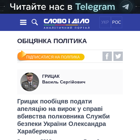
УКР
РОС
НОВИНИ
ОБІЦЯНКА ПОЛІТИКА
ОБIЦЯНКИ
СТРІЧКА
ПОЛІТИКА
ПІДПИСАТИСЯ НА ПОЛІТИКА
ПОДІЇ
ЕКОНОМІКА
ПОЛIТИКИ
СТАТТІ
СУСПІЛЬСТВО
ГРИЦАК
ІНФОГРАФІКА
ДУМКИ
СВІТ
УСІ ПОЛІТИКИ
Василь Сергійович
ОГЛЯДИ
ПРЕЗИДЕНТ І ОФІС
ВІДЕО
ДАЙДЖЕСТИ
ВЕРХОВНА РАДА
Грицак пообіцяв подати
ПІДТРИМАТИ
апеляцію на вирок у справі
КАБІНЕТ МІНІСТРІВ
вбивства полковника Служби
ГОЛОВИ ОБЛАДМІНІСТРАЦІЙ
ПОРІВНЯННЯ ПОЛІТИКІВ
безпеки України Олександра
МЕРИ МІСТ
Хараберюша
ВСІ ПЕРСОНИ