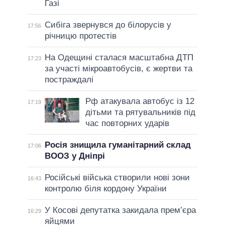
Газі
Сибіга звернувся до білорусів у
17:56
річницю протестів
На Одещині сталася масштабна ДТП
17:23
за участі мікроавтобусів, є жертви та
постраждалі
Рф атакувала автобус із 12
17:19
дітьми та рятувальників під
час повторних ударів
Росія знищила гуманітарний склад
17:06
ВООЗ у Дніпрі
Російські війська створили нові зони
16:43
контролю біля кордону України
У Косові депутатка закидала прем’єра
16:29
яйцями