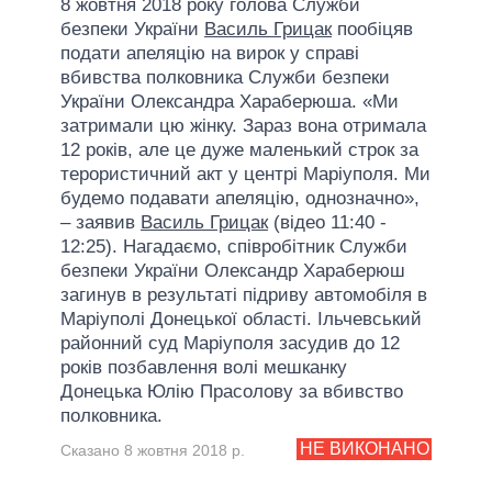
8 жовтня 2018 року голова Служби
безпеки України
Василь Грицак
пообіцяв
подати апеляцію на вирок у справі
вбивства полковника Служби безпеки
України Олександра Хараберюша. «Ми
затримали цю жінку. Зараз вона отримала
12 років, але це дуже маленький строк за
терористичний акт у центрі Маріуполя. Ми
будемо подавати апеляцію, однозначно»,
– заявив
Василь Грицак
(відео 11:40 -
12:25). Нагадаємо, співробітник Служби
безпеки України Олександр Хараберюш
загинув в результаті підриву автомобіля в
Маріуполі Донецької області. Ільчевський
районний суд Маріуполя засудив до 12
років позбавлення волі мешканку
Донецька Юлію Прасолову за вбивство
полковника.
НЕ ВИКОНАНО
Сказано 8 жовтня 2018 р.