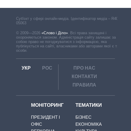
Cуб'єкт у сфері онлайн-медіа. Ідентифікатор медіа – R40-
05063
© 2009—2026
«Слово і Діло»
.
Всі права захищені і
охороняються законом. Адміністрація сайту залишає за
собою право не погоджуватися з інформацією, яка
публікується на сайті, власниками або авторами якої є треті
особи.
УКР
РОС
ПРО НАС
КОНТАКТИ
ПРАВИЛА
МОНІТОРИНГ
ТЕМАТИКИ
ПРЕЗИДЕНТ І
БІЗНЕС
ОФІС
ЕКОНОМІКА