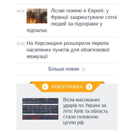
Лісові пожежі в Європі: у
16:24
Франції заарештували сотні
людей за підозрами у
підпалах
На Херсонщині розширили перелік
15:53
населених пунктів для обов'язкової
евакуації
Більше новин
ІНФОГРАФІКА
Вісім масованих
раїні
ударів по Україні за
ої
літо: Київ та область
стали головною
ціллю рф