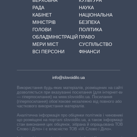
ВЕРХОВНА
КУЛЬТУРА
РАДА
НАУКА
КАБІНЕТ
НАЦІОНАЛЬНА
МІНІСТРІВ
БЕЗПЕКА
ГОЛОВИ
ПОЛІТИКА
ОБЛАДМІНІСТРАЦІЙ
ПРАВО
МЕРИ МІСТ
СУСПІЛЬСТВО
ВСІ ПЕРСОНИ
ФІНАНСИ
info@slovoidilo.ua
Використання будь-яких матеріалів, розміщених на сайті,
дозволяється при вказуванні посилання (для інтернет-видань
— гіперпосилання) на www.slovoidilo.ua. Посилання
(гіперпосилання) обов’язкове незалежно від повного або
часткового використання матеріалів.
Аналітична інформація про обіцянки політиків і чиновників,
що розміщені на порталі slovoidilo.ua, а також інформація про
стан виконання цих обіцянок, зібрана й опрацьована ТОВ «ІА
Слово і Діло» і є власністю ТОВ «ІА Слово і Діло».