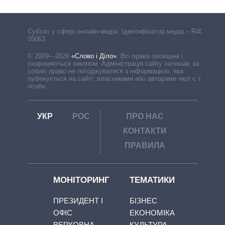
Cуб'єкт у сфері онлайн-медіа. Ідентифікатор медіа – R40-
05063
© 2009—2026
«Слово і Діло»
.
Всі права захищені і
охороняються законом. Адміністрація сайту залишає за
собою право не погоджуватися з інформацією, яка
публікується на сайті, власниками або авторами якої є треті
особи.
УКР
РОС
ПРО НАС
КОНТАКТИ
ПРАВИЛА
МОНІТОРИНГ
ТЕМАТИКИ
ПРЕЗИДЕНТ І
БІЗНЕС
ОФІС
ЕКОНОМІКА
ВЕРХОВНА
КУЛЬТУРА