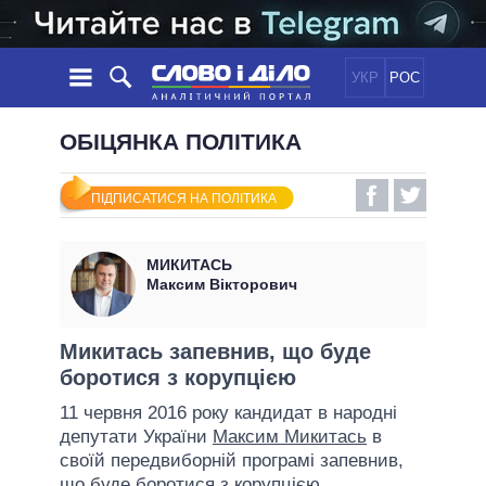
УКР
РОС
НОВИНИ
ОБІЦЯНКА ПОЛІТИКА
ОБIЦЯНКИ
СТРІЧКА
ПОЛІТИКА
ПІДПИСАТИСЯ НА ПОЛІТИКА
ПОДІЇ
ЕКОНОМІКА
ПОЛIТИКИ
СТАТТІ
СУСПІЛЬСТВО
МИКИТАСЬ
ІНФОГРАФІКА
ДУМКИ
СВІТ
УСІ ПОЛІТИКИ
Максим Вікторович
ОГЛЯДИ
ПРЕЗИДЕНТ І ОФІС
ВІДЕО
ДАЙДЖЕСТИ
ВЕРХОВНА РАДА
Микитась запевнив, що буде
ПІДТРИМАТИ
боротися з корупцією
КАБІНЕТ МІНІСТРІВ
ГОЛОВИ ОБЛАДМІНІСТРАЦІЙ
11 червня 2016 року кандидат в народні
ПОРІВНЯННЯ ПОЛІТИКІВ
депутати України
Максим Микитась
в
МЕРИ МІСТ
своїй передвиборній програмі запевнив,
ВСІ ПЕРСОНИ
що буде боротися з корупцією.