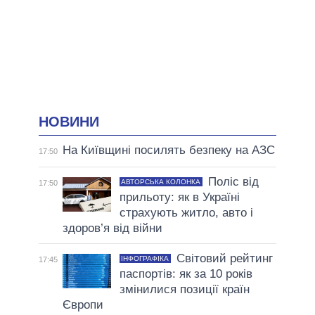
НОВИНИ
На Київщині посилять безпеку на АЗС
17:50
Поліс від
АВТОРСЬКА КОЛОНКА
17:50
прильоту: як в Україні
страхують житло, авто і
здоров’я від війни
Світовий рейтинг
ІНФОГРАФІКА
17:45
паспортів: як за 10 років
змінилися позиції країн
Європи