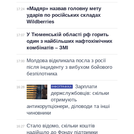
«Мадяр» назвав головну мету
17:24
ударів по російських складах
Wildberries
У Тюменській області рф горить
17:07
один з найбільших нафтохімічних
комбінатів – ЗМІ
Молдова відкликала посла з росії
17:00
після інциденту з вибухом бойового
безпілотника
Зарплати
ІНФОГРАФІКА
16:28
держслужбовців: скільки
отримують
антикорупціонери, діловоди та інші
чиновники
Стало відомо, скільки коштів
16:27
надійшло до Фонду підтримки