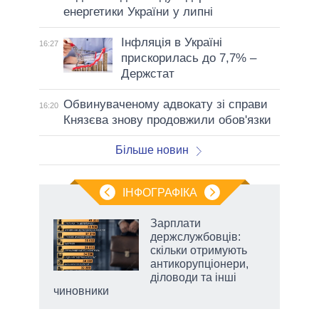
енергетики України у липні
Інфляція в Україні
16:27
прискорилась до 7,7% –
Держстат
Обвинуваченому адвокату зі справи
16:20
Князєва знову продовжили обов'язки
Більше новин
ІНФОГРАФІКА
 як
Зарплати
и за
держслужбовців:
скільки отримують
2027-
антикорупціонери,
діловоди та інші
чиновники