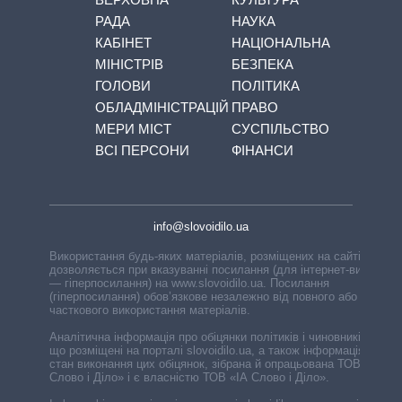
РАДА
НАУКА
КАБІНЕТ
НАЦІОНАЛЬНА
МІНІСТРІВ
БЕЗПЕКА
ГОЛОВИ
ПОЛІТИКА
ОБЛАДМІНІСТРАЦІЙ
ПРАВО
МЕРИ МІСТ
СУСПІЛЬСТВО
ВСІ ПЕРСОНИ
ФІНАНСИ
info@slovoidilo.ua
Використання будь-яких матеріалів, розміщених на сайті,
дозволяється при вказуванні посилання (для інтернет-видань
— гіперпосилання) на www.slovoidilo.ua. Посилання
(гіперпосилання) обов’язкове незалежно від повного або
часткового використання матеріалів.
Аналітична інформація про обіцянки політиків і чиновників,
що розміщені на порталі slovoidilo.ua, а також інформація про
стан виконання цих обіцянок, зібрана й опрацьована ТОВ «ІА
Слово і Діло» і є власністю ТОВ «ІА Слово і Діло».