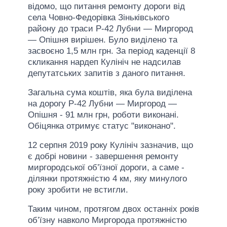
відомо, що питання ремонту дороги від
села Човно-Федорівка Зіньківського
району до траси Р-42 Лубни — Миргород
— Опішня вирішен. Було виділено та
засвоєно 1,5 млн грн. За період каденції 8
скликання нардеп Кулініч не надсилав
депутатських запитів з даного питання.
Загальна сума коштів, яка була виділена
на дорогу Р-42 Лубни — Миргород —
Опішня - 91 млн грн, роботи виконані.
Обіцянка отримує статус "виконано".
12 серпня 2019 року Кулініч зазначив, що
є добрі новини - завершення ремонту
миргородської об’їзної дороги, а саме -
ділянки протяжністю 4 км, яку минулого
року зробити не встигли.
Таким чином, протягом двох останніх років
об’їзну навколо Миргорода протяжністю