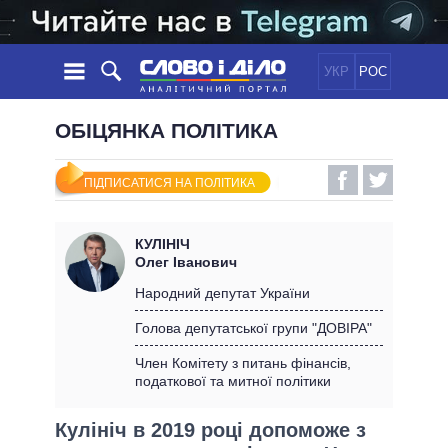
УКР
РОС
НОВИНИ
ОБІЦЯНКА ПОЛІТИКА
ОБIЦЯНКИ
СТРІЧКА
ПОЛІТИКА
ПІДПИСАТИСЯ НА ПОЛІТИКА
ПОДІЇ
ЕКОНОМІКА
ПОЛIТИКИ
СТАТТІ
СУСПІЛЬСТВО
КУЛІНІЧ
ІНФОГРАФІКА
ДУМКИ
СВІТ
УСІ ПОЛІТИКИ
Олег Іванович
ОГЛЯДИ
ПРЕЗИДЕНТ І ОФІС
Народний депутат України
ВІДЕО
ДАЙДЖЕСТИ
ВЕРХОВНА РАДА
Голова депутатської групи "ДОВІРА"
ПІДТРИМАТИ
КАБІНЕТ МІНІСТРІВ
Член Комітету з питань фінансів,
ГОЛОВИ ОБЛАДМІНІСТРАЦІЙ
податкової та митної політики
ПОРІВНЯННЯ ПОЛІТИКІВ
МЕРИ МІСТ
Кулініч в 2019 році допоможе з
ВСІ ПЕРСОНИ