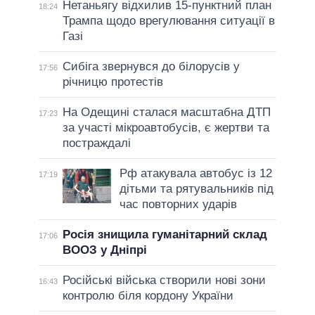
Нетаньягу відхилив 15-пунктний план
18:24
Трампа щодо врегулювання ситуації в
Газі
Сибіга звернувся до білорусів у
17:56
річницю протестів
На Одещині сталася масштабна ДТП
17:23
за участі мікроавтобусів, є жертви та
постраждалі
Рф атакувала автобус із 12
17:19
дітьми та рятувальників під
час повторних ударів
Росія знищила гуманітарний склад
17:06
ВООЗ у Дніпрі
Російські війська створили нові зони
16:43
контролю біля кордону України