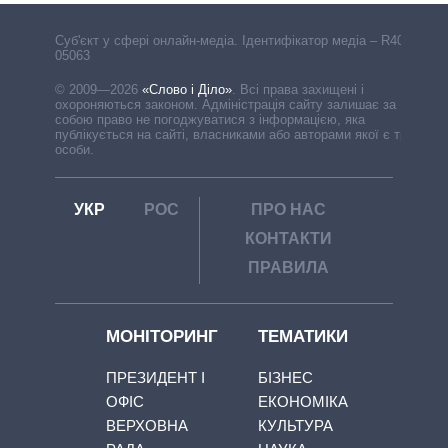
Cуб'єкт у сфері онлайн-медіа. Ідентифікатор медіа – R40-
05063
© 2009—2026
«Слово і Діло»
.
Всі права захищені і
охороняються законом. Адміністрація сайту залишає за
собою право не погоджуватися з інформацією, яка
публікується на сайті, власниками або авторами якої є треті
особи.
УКР
РОС
ПРО НАС
КОНТАКТИ
ПРАВИЛА
МОНІТОРИНГ
ТЕМАТИКИ
ПРЕЗИДЕНТ І
БІЗНЕС
ОФІС
ЕКОНОМІКА
ВЕРХОВНА
КУЛЬТУРА