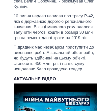
села Великі Сорочинці - резюмував Олег
Кулініч.
10 липня нардеп написав про трасу Р-42,
яка є державною дорогою регіонального
значення. В кінці минулого року вдалося
залучити чергові кошти в розмірі 30 млн
грн на ремонт даної траси на 2019 рік.
Підрядник має незабаром приступити до
виконання робіт. А загальний обсяг робіт,
які будуть здійснені на цьому об’єкті,
становить 450 млн грн, і на цю суму
нещодавно було проведено тендер.
АКТУАЛЬНЕ ВІДЕО