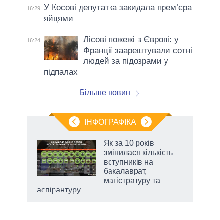
У Косові депутатка закидала прем’єра
16:29
яйцями
Лісові пожежі в Європі: у
16:24
Франції заарештували сотні
людей за підозрами у
підпалах
Більше новин
ІНФОГРАФІКА
 5
Як за 10 років
вго
змінилася кількість
вступників на
бакалаврат,
магістратуру та
аспірантуру