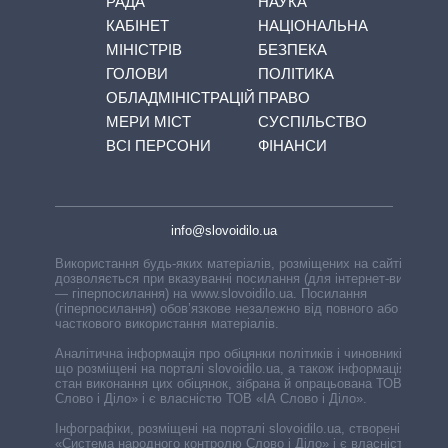
РАДА
НАУКА
КАБІНЕТ
НАЦІОНАЛЬНА
МІНІСТРІВ
БЕЗПЕКА
ГОЛОВИ
ПОЛІТИКА
ОБЛАДМІНІСТРАЦІЙ
ПРАВО
МЕРИ МІСТ
СУСПІЛЬСТВО
ВСІ ПЕРСОНИ
ФІНАНСИ
info@slovoidilo.ua
Використання будь-яких матеріалів, розміщених на сайті,
дозволяється при вказуванні посилання (для інтернет-видань
— гіперпосилання) на www.slovoidilo.ua. Посилання
(гіперпосилання) обов’язкове незалежно від повного або
часткового використання матеріалів.
Аналітична інформація про обіцянки політиків і чиновників,
що розміщені на порталі slovoidilo.ua, а також інформація про
стан виконання цих обіцянок, зібрана й опрацьована ТОВ «ІА
Слово і Діло» і є власністю ТОВ «ІА Слово і Діло».
Інфографіки, розміщені на порталі slovoidilo.ua, створені ГО
«Система народного контролю Слово і Діло» і є власністю