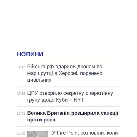
НОВИНИ
Війська рф вдарили дроном по
14:17
маршрутці в Херсоні, поранено
цивільних
ЦРУ створило секретну оперативну
13:52
групу щодо Куби – NYT
Велика Британія розширила санкції
13:41
проти росії
У Fire Point розповіли, коли
13:30