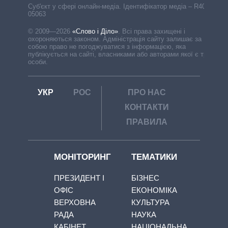
Cуб'єкт у сфері онлайн-медіа. Ідентифікатор медіа – R40-
05063
© 2009—2026
«Слово і Діло»
.
Всі права захищені і
охороняються законом. Адміністрація сайту залишає за
собою право не погоджуватися з інформацією, яка
публікується на сайті, власниками або авторами якої є треті
особи.
УКР
РОС
ПРО НАС
КОНТАКТИ
ПРАВИЛА
МОНІТОРИНГ
ТЕМАТИКИ
ПРЕЗИДЕНТ І
БІЗНЕС
ОФІС
ЕКОНОМІКА
ВЕРХОВНА
КУЛЬТУРА
РАДА
НАУКА
КАБІНЕТ
НАЦІОНАЛЬНА