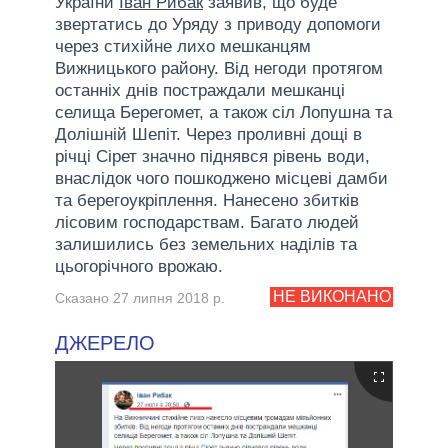
України
Іван Рибак
заявив, що буде
звертатись до Уряду з приводу допомоги
через стихійне лихо мешканцям
Вижницького району. Від негоди протягом
останніх днів постраждали мешканці
селища Берегомет, а також сіл Лопушна та
Долішній Шепіт. Через проливні дощі в
річці Сірет значно піднявся рівень води,
внаслідок чого пошкоджено місцеві дамби
та берегоукріплення. Нанесено збитків
лісовим господарствам. Багато людей
залишились без земельних наділів та
цьогорічного врожаю.
НЕ ВИКОНАНО
Сказано 27 липня 2018 р.
ДЖЕРЕЛО