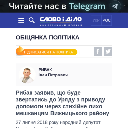
УКР
РОС
НОВИНИ
ОБІЦЯНКА ПОЛІТИКА
ОБIЦЯНКИ
СТРІЧКА
ПОЛІТИКА
ПІДПИСАТИСЯ НА ПОЛІТИКА
ПОДІЇ
ЕКОНОМІКА
ПОЛIТИКИ
СТАТТІ
СУСПІЛЬСТВО
РИБАК
ІНФОГРАФІКА
ДУМКИ
СВІТ
УСІ ПОЛІТИКИ
Іван Петрович
ОГЛЯДИ
ПРЕЗИДЕНТ І ОФІС
ВІДЕО
ДАЙДЖЕСТИ
ВЕРХОВНА РАДА
Рибак заявив, що буде
ПІДТРИМАТИ
звертатись до Уряду з приводу
КАБІНЕТ МІНІСТРІВ
допомоги через стихійне лихо
ГОЛОВИ ОБЛАДМІНІСТРАЦІЙ
ПОРІВНЯННЯ ПОЛІТИКІВ
мешканцям Вижницького району
МЕРИ МІСТ
27 липня 2018 року народний депутат
ВСІ ПЕРСОНИ