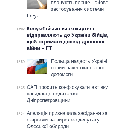
планують перше бойове
застосування системи
Freya
Колумбійські наркокартелі
13:02
відправляють до України бійців,
щоб отримати досвід дронової
війни – FT
Польща надасть Україні
12:50
новий пакет військової
допомоги
САП просить конфіскувати автівку
12:35
посадовця податкової
Дніпропетровщини
Апеляція призначила засідання за
12:24
скаргами на вирок ексдепутату
Одеської облради