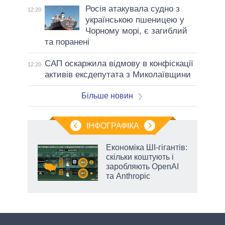
Росія атакувала судно з
12:20
українською пшеницею у
Чорному морі, є загиблий
та поранені
САП оскаржила відмову в конфіскації
12:20
активів ексдепутата з Миколаївщини
Більше новин
ІНФОГРАФІКА
Економіка ШІ-гігантів:
ладів
скільки коштують і
заробляють OpenAI
та Anthropic