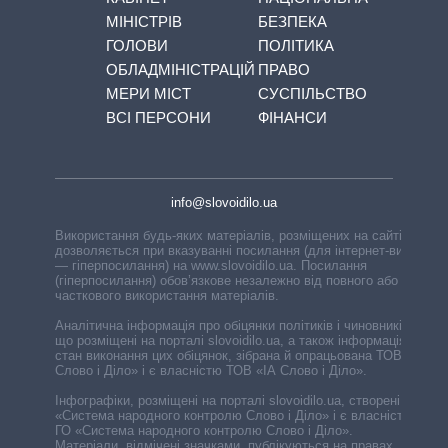
МІНІСТРІВ
БЕЗПЕКА
ГОЛОВИ
ПОЛІТИКА
ОБЛАДМІНІСТРАЦІЙ
ПРАВО
МЕРИ МІСТ
СУСПІЛЬСТВО
ВСІ ПЕРСОНИ
ФІНАНСИ
info@slovoidilo.ua
Використання будь-яких матеріалів, розміщених на сайті,
дозволяється при вказуванні посилання (для інтернет-видань
— гіперпосилання) на www.slovoidilo.ua. Посилання
(гіперпосилання) обов’язкове незалежно від повного або
часткового використання матеріалів.
Аналітична інформація про обіцянки політиків і чиновників,
що розміщені на порталі slovoidilo.ua, а також інформація про
стан виконання цих обіцянок, зібрана й опрацьована ТОВ «ІА
Слово і Діло» і є власністю ТОВ «ІА Слово і Діло».
Інфографіки, розміщені на порталі slovoidilo.ua, створені ГО
«Система народного контролю Слово і Діло» і є власністю
ГО «Система народного контролю Слово і Діло».
Матеріали, відмічені значками, публікуються на правах