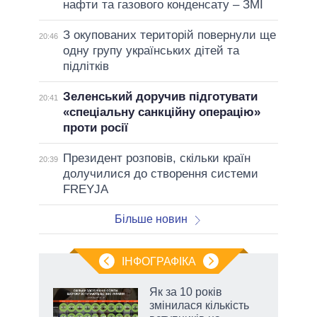
нафти та газового конденсату – ЗМІ
З окупованих територій повернули ще
20:46
одну групу українських дітей та
підлітків
Зеленський доручив підготувати
20:41
«спеціальну санкційну операцію»
проти росії
Президент розповів, скільки країн
20:39
долучилися до створення системи
FREYJA
Більше новин
ІНФОГРАФІКА
и на
Як за 10 років
змінилася кількість