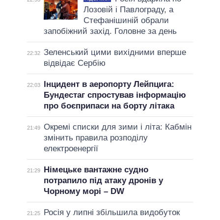
Лозовій і Павлограду, а
Стефанішиній обрали
запобіжний захід. Головне за день
Зеленський цими вихідними вперше
22:32
відвідає Сербію
Інцидент в аеропорту Лейпцига:
22:03
Бундестаг спростував інформацію
про боєприпаси на борту літака
Окремі списки для зими і літа: Кабмін
21:49
змінить правила розподілу
електроенергії
Німецьке вантажне судно
21:29
потрапило під атаку дронів у
Чорному морі – DW
Росія у липні збільшила видобуток
21:25