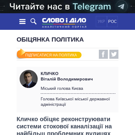
УКР
РОС
НОВИНИ
ОБІЦЯНКА ПОЛІТИКА
ОБIЦЯНКИ
СТРІЧКА
ПОЛІТИКА
ПІДПИСАТИСЯ НА ПОЛІТИКА
ПОДІЇ
ЕКОНОМІКА
ПОЛIТИКИ
СТАТТІ
СУСПІЛЬСТВО
КЛИЧКО
ІНФОГРАФІКА
ДУМКИ
СВІТ
УСІ ПОЛІТИКИ
Віталій Володимирович
ОГЛЯДИ
ПРЕЗИДЕНТ І ОФІС
Міський голова Києва
ВІДЕО
ДАЙДЖЕСТИ
ВЕРХОВНА РАДА
Голова Київської міської державної
ПІДТРИМАТИ
адміністрації
КАБІНЕТ МІНІСТРІВ
ГОЛОВИ ОБЛАДМІНІСТРАЦІЙ
ПОРІВНЯННЯ ПОЛІТИКІВ
Кличко обіцяє реконструювати
МЕРИ МІСТ
системи стокової каналізації на
ВСІ ПЕРСОНИ
найбільш проблемних вулицях