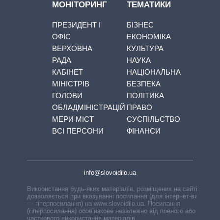
МОНІТОРИНГ
ТЕМАТИКИ
ПРЕЗИДЕНТ І
БІЗНЕС
ОФІС
ЕКОНОМІКА
ВЕРХОВНА
КУЛЬТУРА
РАДА
НАУКА
КАБІНЕТ
НАЦІОНАЛЬНА
МІНІСТРІВ
БЕЗПЕКА
ГОЛОВИ
ПОЛІТИКА
ОБЛАДМІНІСТРАЦІЙ
ПРАВО
МЕРИ МІСТ
СУСПІЛЬСТВО
ВСІ ПЕРСОНИ
ФІНАНСИ
info@slovoidilo.ua
Використання будь-яких матеріалів, розміщених на сайті,
дозволяється при вказуванні посилання (для інтернет-видань
— гіперпосилання) на www.slovoidilo.ua. Посилання
(гіперпосилання) обов’язкове незалежно від повного або
часткового використання матеріалів.