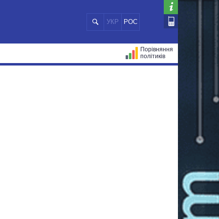
УКР
РОС
Порівняння
політиків
ЦІЙ
МЕРИ МІСТ
ВСІ ПЕРСОНИ