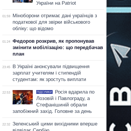
України на Patriot
Міноборони отримає дані українців з
01:59
податкової для звірки військового
обліку: що відомо
Федоров розкрив, як пропонував
01:24
змінити мобілізацію: що передбачав
план
В Україні анонсували підвищення
23:45
зарплат учителям і стипендій
студентам: як зростуть виплати
Росія вдарила по
ПІДСУМКИ
22:53
Лозовій і Павлограду, а
Стефанішиній обрали
запобіжний захід. Головне за день
Зеленський цими вихідними вперше
22:32
відвідає Сербію