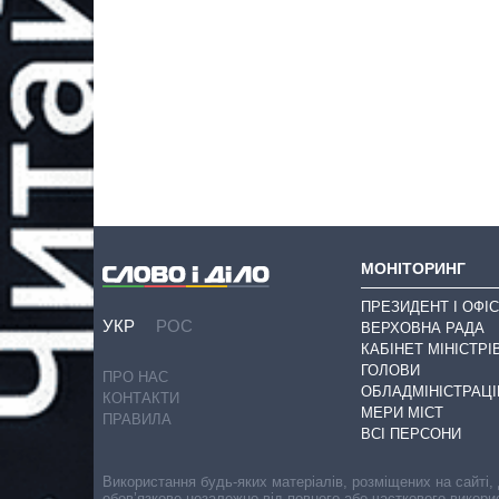
МОНІТОРИНГ
ПРЕЗИДЕНТ І ОФІС
УКР
РОС
ВЕРХОВНА РАДА
КАБІНЕТ МІНІСТРІ
ГОЛОВИ
ПРО НАС
ОБЛАДМІНІСТРАЦІ
КОНТАКТИ
МЕРИ МІСТ
ПРАВИЛА
ВСІ ПЕРСОНИ
Використання будь-яких матеріалів, розміщених на сайті,
обов’язкове незалежно від повного або часткового викори