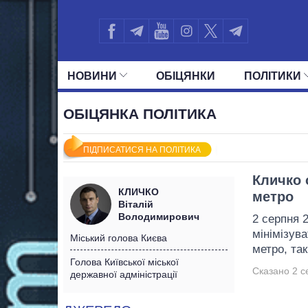
НОВИНИ
ОБIЦЯНКИ
ПОЛIТИКИ
УСІ ПОЛІТИКИ
ПРЕЗИДЕНТ І ОФ
ОБІЦЯНКА ПОЛІТИКА
ПІДПИСАТИСЯ НА ПОЛІТИКА
Кличко 
КЛИЧКО
метро
Віталій
Володимирович
2 серпня 
мінімізува
Міський голова Києва
метро, так 
Голова Київської міської
Сказано 2 с
державної адміністрації