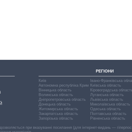
Вісім масованих
ударів по Україні
за літо: Київ та
область стали
головною ціллю
рф
РЕГІОНИ
Київ
Івано-Франківська обл
Автономна республіка Крим
Київська область
Вінницька область
Кіровоградська област
В
Волинська область
Луганська область
Дніпропетровська область
Львівська область
Й
Донецька область
Миколаївська область
Житомирська область
Одеська область
Закарпатська область
Полтавська область
Запорізька область
Рівненська область
 дозволяється при вказуванні посилання (для інтернет-видань — гіперпоси
стання матеріалів.