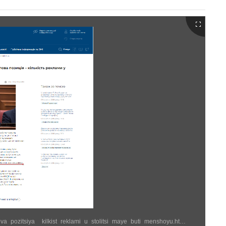
https://kyivcity.gov.ua/news/vitaliy_klichko_nasha_printsipova_pozitsiya__kilkist_reklami_u_stolitsi_maye_buti_menshoyu.html (1183 × 1342)