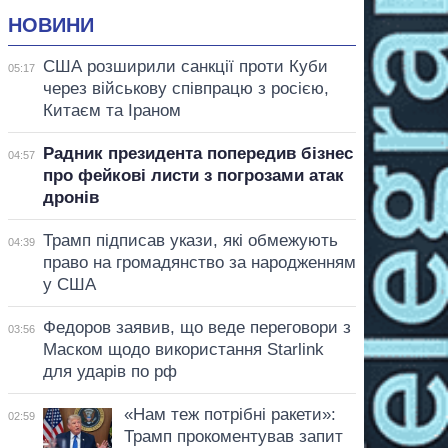
НОВИНИ
США розширили санкції проти Куби
05:17
через військову співпрацю з росією,
Китаєм та Іраном
Радник президента попередив бізнес
04:57
про фейкові листи з погрозами атак
дронів
Трамп підписав укази, які обмежують
04:39
право на громадянство за народженням
у США
Федоров заявив, що веде переговори з
03:56
Маском щодо використання Starlink
для ударів по рф
«Нам теж потрібні ракети»:
02:59
Трамп прокоментував запит