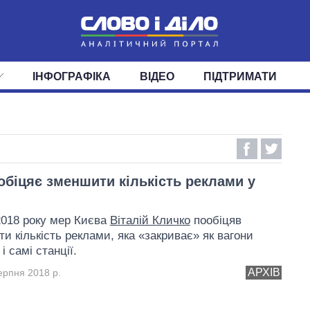
ІНФОГРАФІКА
ВІДЕО
ПІДТРИМАТИ
ІС
СТРІЧКА
ВЕРХОВНА РАДА
ПОДІЇ
СТАТТІ
КАБІНЕТ МІНІСТРІВ
ДУМКИ
ОГЛЯДИ
ГОЛОВИ ОБЛАДМІНІСТРА
ДАЙДЖЕСТИ
ПОЛІТИКА
ДЕПУТАТИ
ЕКОНОМІКА
КОМІТЕТИ
СУСПІЛЬСТВО
ФРАКЦІЇ
ОКРУГИ
СВІТ
обіцяє зменшити кількість реклами у
2018 року мер Києва
Віталій Кличко
пообіцяв
ти кількість реклами, яка «закриває» як вагони
і самі станції.
АРХІВ
ерпня 2018 р.