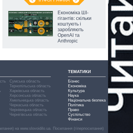
Економіка ШІ-
гігантів: скільки
коштують і
заробляють
OpenAI та
Anthropic
ТЕМАТИКИ
асть
Сумська область
Бізнес
Тернопільська область
Економіка
ь
Харківська область
Культура
Херсонська область
Наука
Хмельницька область
Національна безпека
Черкаська область
Політика
Чернівецька область
Право
Чернігівська область
Суспільство
Фінанси
лання) на www.slovoidilo.ua. Посилання (гіперпосилання)