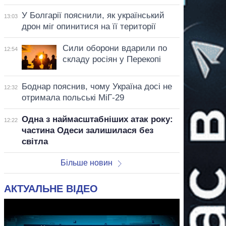
У Болгарії пояснили, як український
13:03
дрон міг опинитися на її території
Сили оборони вдарили по
12:54
складу росіян у Перекопі
Боднар пояснив, чому Україна досі не
12:32
отримала польські МіГ-29
Одна з наймасштабніших атак року:
12:22
частина Одеси залишилася без
світла
Більше новин
АКТУАЛЬНЕ ВІДЕО