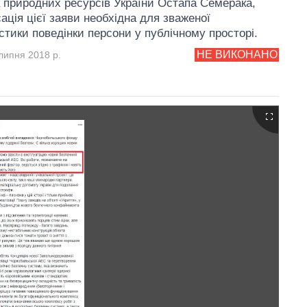
та природних ресурсів України Остапа Семерака,
ація цієї заяви необхідна для зваженої
стики поведінки персони у публічному просторі.
НЕ ВИКОНАНО
липня 2018 р.