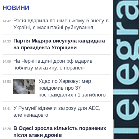
НОВИНИ
Росія вдарила по німецькому бізнесу в
14:42
Україні, є масштабні руйнування
Партія Мадяра висунула кандидата
14:33
на президента Угорщини
На Чернігівщині дрон рф вдарив
14:09
поблизу магазину, є поранені
Удар по Харкову: мер
13:53
повідомив про 37
постраждалих і 1 загиблого
У Румунії відвели загрозу для АЕС,
13:41
але ненадовго
В Одесі зросла кількість поранених
13:28
після атаки дронів