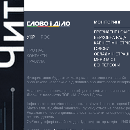
МОНІТОРИНГ
ПРЕЗИДЕНТ І ОФІС
УКР
РОС
ВЕРХОВНА РАДА
КАБІНЕТ МІНІСТРІ
ГОЛОВИ
ПРО НАС
ОБЛАДМІНІСТРАЦІ
КОНТАКТИ
МЕРИ МІСТ
ПРАВИЛА
ВСІ ПЕРСОНИ
Використання будь-яких матеріалів, розміщених на сайті,
обов’язкове незалежно від повного або часткового викори
Аналітична інформація про обіцянки політиків і чиновників
Діло» і є власністю ТОВ «ІА Слово і Діло».
Інфографіки, розміщені на порталі slovoidilo.ua, створен
Матеріали, відмічені значками, публікуються на правах р
Редакція не несе відповідальності за факти та оціночні 
рекламодавець.
Cуб'єкт у сфері онлайн-медіа. Ідентифікатор медіа – R40