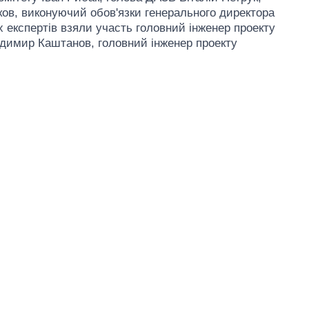
ов, виконуючий обов'язки генерального директора
 експертів взяли участь головний інженер проекту
лодимир Каштанов, головний інженер проекту
Скільки картоплі
вирощували в
Україні до і під час
великої війни