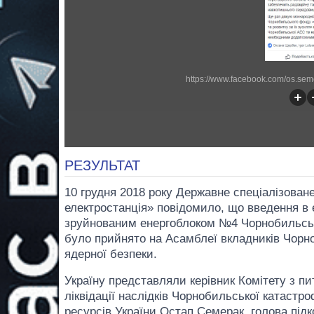
https://www.facebook.com/os.se
РЕЗУЛЬТАТ
10 грудня 2018 року Державне спеціалізова
електростанція» повідомило, що введення в
зруйнованим енергоблоком №4 Чорнобильсько
було прийнято на Асамблеї вкладників Чорн
ядерної безпеки.
Україну представляли керівник Комітету з пи
ліквідації наслідків Чорнобильської катастро
ресурсів України Остап Семерак, голова підк