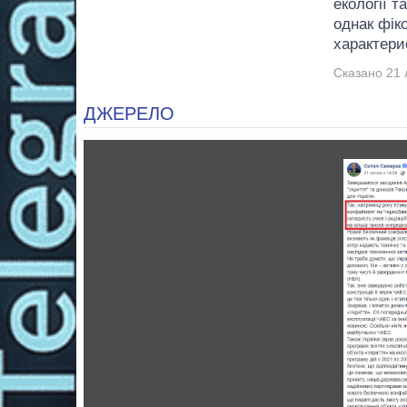
екології 
однак фікс
характери
Сказано 21 
ДЖЕРЕЛО