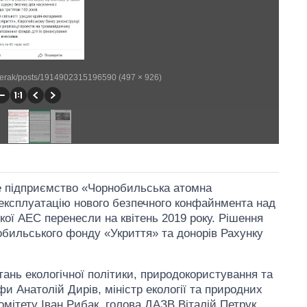
merak/posts/1914902315196590 (497 × 926)
не підприємство «Чорнобильська атомна
 експлуатацію нового безпечного конфайнмента над
ї АЕС перенесли на квітень 2019 року. Рішення
обильського фонду «Укриття» та донорів Рахунку
тань екологічної політики, природокористування та
фи Анатолій Дирів, міністр екології та природних
омітету Іван Рибак, голова ДАЗВ Віталій Петрук,