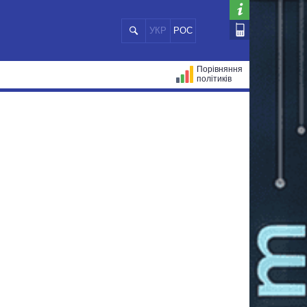
УКР
РОС
Порівняння
політиків
ЦІЙ
МЕРИ МІСТ
ВСІ ПЕРСОНИ