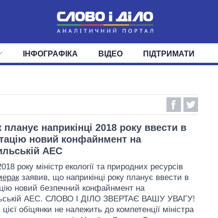
ІНФОГРАФІКА
ВІДЕО
ПІДТРИМАТИ
ІС
СТРІЧКА
ВЕРХОВНА РАДА
ПОДІЇ
СТАТТІ
КАБІНЕТ МІНІСТРІВ
ДУМКИ
ОГЛЯДИ
ГОЛОВИ ОБЛАДМІНІСТРА
ДАЙДЖЕСТИ
ПОЛІТИКА
ДЕПУТАТИ
ЕКОНОМІКА
КОМІТЕТИ
СУСПІЛЬСТВО
ФРАКЦІЇ
ОКРУГИ
СВІТ
 планує наприкінці 2018 року ввести в
тацію новий конфайнмент на
льській АЕС
018 року міністр екології та природних ресурсів
мерак
заявив, що наприкінці року планує ввести в
цію новий безпечний конфайнмент на
ьській АЕС. СЛОВО І ДІЛО ЗВЕРТАЄ ВАШУ УВАГУ!
цієї обіцянки не належить до компетенції міністра