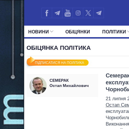
НОВИНИ
ОБIЦЯНКИ
ПОЛIТИКИ
УСІ ПОЛІТИКИ
ПРЕЗИДЕНТ І ОФ
ОБІЦЯНКА ПОЛІТИКА
ПІДПИСАТИСЯ НА ПОЛІТИКА
Семерак
СЕМЕРАК
експлуа
Остап Михайлович
Чорноби
21 липня 2
Остап Се
експлуата
Чорнобил
Виконання 