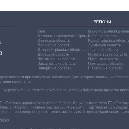
РЕГІОНИ
Київ
Івано-Франківська обл
Автономна республіка Крим
Київська область
Вінницька область
Кіровоградська област
В
Волинська область
Луганська область
Дніпропетровська область
Львівська область
Й
Донецька область
Миколаївська область
Житомирська область
Одеська область
Закарпатська область
Полтавська область
Запорізька область
Рівненська область
 дозволяється при вказуванні посилання (для інтернет-видань — гіперпоси
стання матеріалів.
, що розміщені на порталі slovoidilo.ua, а також інформація про стан вик
і ГО «Система народного контролю Слово і Діло» і є власністю ГО «Систе
еклами: «Промо», «Новини компаній», «Позиція», «Партнерський матеріал
судження, оприлюднені у рекламних матеріалах. Згідно з українським зак
-05063