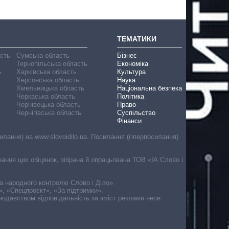
ТЕМАТИКИ
асть
Сумська область
Бізнес
Тернопільська область
Економіка
ь
Харківська область
Культура
Херсонська область
Наука
Хмельницька область
Національна безпека
Черкаська область
Політика
Чернівецька область
Право
Чернігівська область
Суспільство
Фінанси
лання) на www.slovoidilo.ua. Посилання (гіперпосилання)
онання цих обіцянок, зібрана й опрацьована ТОВ «ІА Слово і
ма народного контролю Слово і Діло».
», «Спецпроєкт», «За підтримки».
онодавством відповідальність за зміст реклами несе