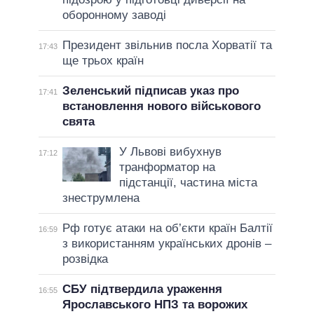
оборонному заводі
Президент звільнив посла Хорватії та
17:43
ще трьох країн
Зеленський підписав указ про
17:41
встановлення нового військового
свята
У Львові вибухнув
17:12
транформатор на
підстанції, частина міста
знеструмлена
Рф готує атаки на об’єкти країн Балтії
16:59
з використанням українських дронів –
розвідка
СБУ підтвердила ураження
16:55
Ярославського НПЗ та ворожих