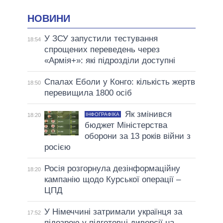
НОВИНИ
У ЗСУ запустили тестування
18:54
спрощених переведень через
«Армія+»: які підрозділи доступні
Спалах Еболи у Конго: кількість жертв
18:50
перевищила 1800 осіб
Як змінився
ІНФОГРАФІКА
18:20
бюджет Міністерства
оборони за 13 років війни з
росією
Росія розгорнула дезінформаційну
18:20
кампанію щодо Курської операції –
ЦПД
У Німеччині затримали українця за
17:52
підозрою у підготовці диверсії на