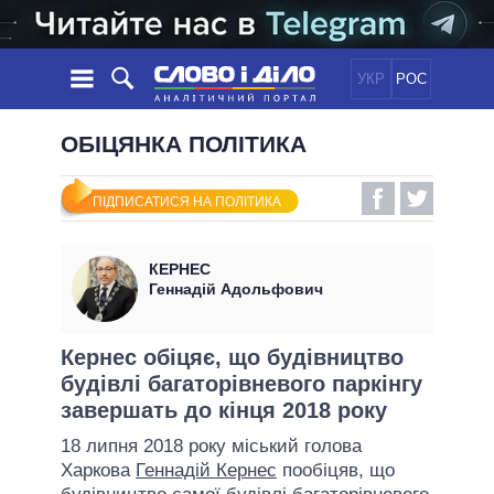
УКР
РОС
НОВИНИ
ОБІЦЯНКА ПОЛІТИКА
ОБIЦЯНКИ
СТРІЧКА
ПОЛІТИКА
ПІДПИСАТИСЯ НА ПОЛІТИКА
ПОДІЇ
ЕКОНОМІКА
ПОЛIТИКИ
СТАТТІ
СУСПІЛЬСТВО
КЕРНЕС
ІНФОГРАФІКА
ДУМКИ
СВІТ
УСІ ПОЛІТИКИ
Геннадій Адольфович
ОГЛЯДИ
ПРЕЗИДЕНТ І ОФІС
ВІДЕО
ДАЙДЖЕСТИ
ВЕРХОВНА РАДА
Кернес обіцяє, що будівництво
ПІДТРИМАТИ
будівлі багаторівневого паркінгу
КАБІНЕТ МІНІСТРІВ
завершать до кінця 2018 року
ГОЛОВИ ОБЛАДМІНІСТРАЦІЙ
ПОРІВНЯННЯ ПОЛІТИКІВ
18 липня 2018 року міський голова
МЕРИ МІСТ
Харкова
Геннадій Кернес
пообіцяв, що
ВСІ ПЕРСОНИ