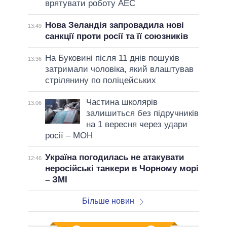
врятувати роботу АЕС
Нова Зеландія запровадила нові
13:49
санкції проти росії та її союзників
На Буковині після 11 днів пошуків
13:36
затримали чоловіка, який влаштував
стрілянину по поліцейських
Частина школярів
13:06
залишиться без підручників
на 1 вересня через удари
росії – МОН
Україна погодилась не атакувати
12:46
неросійські танкери в Чорному морі
– ЗМІ
Більше новин