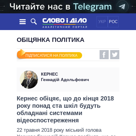
УКР
РОС
НОВИНИ
ОБІЦЯНКА ПОЛІТИКА
ОБIЦЯНКИ
СТРІЧКА
ПОЛІТИКА
ПІДПИСАТИСЯ НА ПОЛІТИКА
ПОДІЇ
ЕКОНОМІКА
ПОЛIТИКИ
СТАТТІ
СУСПІЛЬСТВО
КЕРНЕС
ІНФОГРАФІКА
ДУМКИ
СВІТ
УСІ ПОЛІТИКИ
Геннадій Адольфович
ОГЛЯДИ
ПРЕЗИДЕНТ І ОФІС
ВІДЕО
ДАЙДЖЕСТИ
ВЕРХОВНА РАДА
Кернес обіцяє, що до кінця 2018
ПІДТРИМАТИ
року понад ста шкіл будуть
КАБІНЕТ МІНІСТРІВ
обладнані системами
ГОЛОВИ ОБЛАДМІНІСТРАЦІЙ
ПОРІВНЯННЯ ПОЛІТИКІВ
відеоспостереження
МЕРИ МІСТ
22 травня 2018 року міський голова
ВСІ ПЕРСОНИ