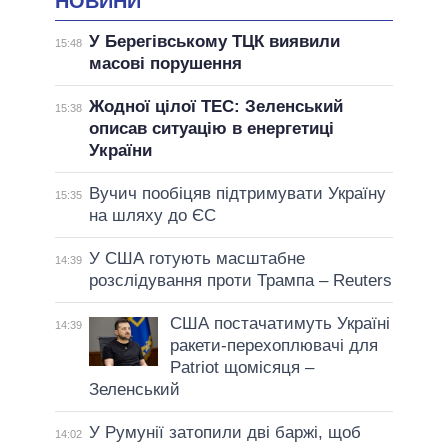
НОВИНИ
У Берегівському ТЦК виявили
15:48
масові порушення
Жодної цілої ТЕС: Зеленський
15:38
описав ситуацію в енергетиці
України
Вучич пообіцяв підтримувати Україну
15:35
на шляху до ЄС
У США готують масштабне
14:39
розслідування проти Трампа – Reuters
США постачатимуть Україні
14:39
ракети-перехоплювачі для
Patriot щомісяця –
Зеленський
У Румунії затопили дві баржі, щоб
14:02