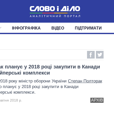
ІНФОГРАФІКА
ВІДЕО
ПІДТРИМАТИ
ІС
СТРІЧКА
ВЕРХОВНА РАДА
ПОДІЇ
СТАТТІ
КАБІНЕТ МІНІСТРІВ
ДУМКИ
ОГЛЯДИ
ГОЛОВИ ОБЛАДМІНІСТРА
ДАЙДЖЕСТИ
ПОЛІТИКА
ДЕПУТАТИ
ЕКОНОМІКА
КОМІТЕТИ
СУСПІЛЬСТВО
ФРАКЦІЇ
ОКРУГИ
СВІТ
к планує у 2018 році закупити в Канади
йперські комплекси
2018 року міністр оборони України
Степан Полторак
о планує у 2018 році закупити в Канади
ерські комплекси.
АРХІВ
вітня 2018 р.