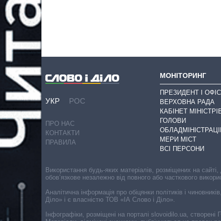
МОНІТОРИНГ
ПРЕЗИДЕНТ І ОФІС
УКР
РОС
ВЕРХОВНА РАДА
КАБІНЕТ МІНІСТРІ
ГОЛОВИ
ПРО НАС
ОБЛАДМІНІСТРАЦІ
КОНТАКТИ
МЕРИ МІСТ
ПРАВИЛА
ВСІ ПЕРСОНИ
Використання будь-яких матеріалів, розміщених на сайті,
обов’язкове незалежно від повного або часткового викори
Аналітична інформація про обіцянки політиків і чиновників
Діло» і є власністю ТОВ «ІА Слово і Діло».
Інфографіки, розміщені на порталі slovoidilo.ua, створен