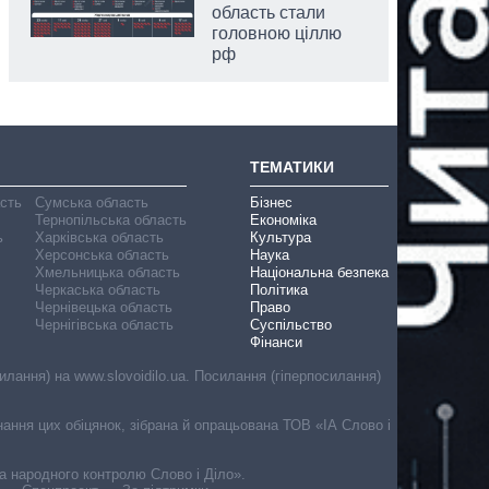
область стали
головною ціллю
рф
ТЕМАТИКИ
асть
Сумська область
Бізнес
Тернопільська область
Економіка
ь
Харківська область
Культура
Херсонська область
Наука
Хмельницька область
Національна безпека
Черкаська область
Політика
Чернівецька область
Право
Чернігівська область
Суспільство
Фінанси
лання) на www.slovoidilo.ua. Посилання (гіперпосилання)
онання цих обіцянок, зібрана й опрацьована ТОВ «ІА Слово і
ма народного контролю Слово і Діло».