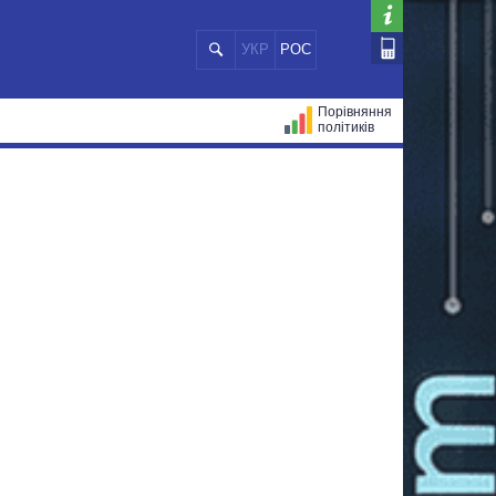
УКР
РОС
Порівняння
політиків
ЦІЙ
МЕРИ МІСТ
ВСІ ПЕРСОНИ