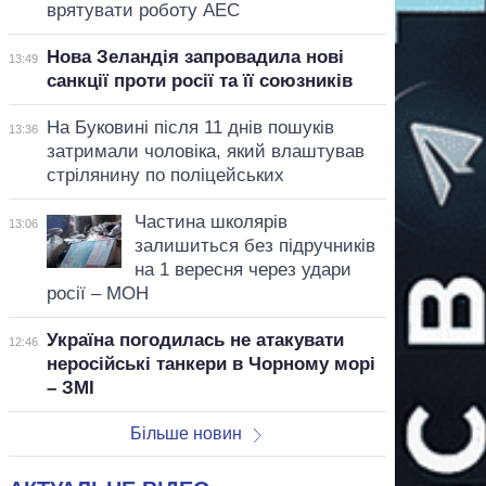
врятувати роботу АЕС
Нова Зеландія запровадила нові
13:49
санкції проти росії та її союзників
На Буковині після 11 днів пошуків
13:36
затримали чоловіка, який влаштував
стрілянину по поліцейських
Частина школярів
13:06
залишиться без підручників
на 1 вересня через удари
росії – МОН
Україна погодилась не атакувати
12:46
неросійські танкери в Чорному морі
– ЗМІ
Більше новин