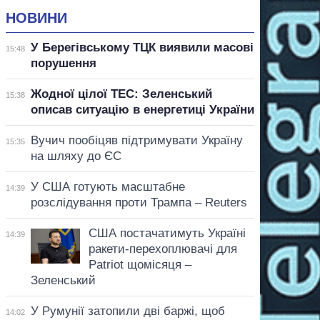
НОВИНИ
У Берегівському ТЦК виявили масові
15:48
порушення
Жодної цілої ТЕС: Зеленський
15:38
описав ситуацію в енергетиці України
Вучич пообіцяв підтримувати Україну
15:35
на шляху до ЄС
У США готують масштабне
14:39
розслідування проти Трампа – Reuters
США постачатимуть Україні
14:39
ракети-перехоплювачі для
Patriot щомісяця –
Зеленський
У Румунії затопили дві баржі, щоб
14:02