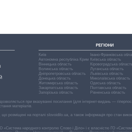
посаду керівника
СЗР
РЕГІОНИ
Київ
Івано-Франківська обл
Автономна республіка Крим
Київська область
Вінницька область
Кіровоградська област
В
Волинська область
Луганська область
Дніпропетровська область
Львівська область
Й
Донецька область
Миколаївська область
Житомирська область
Одеська область
Закарпатська область
Полтавська область
Запорізька область
Рівненська область
 дозволяється при вказуванні посилання (для інтернет-видань — гіперпоси
стання матеріалів.
, що розміщені на порталі slovoidilo.ua, а також інформація про стан вик
і ГО «Система народного контролю Слово і Діло» і є власністю ГО «Систе