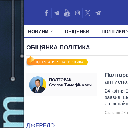
НОВИНИ
ОБIЦЯНКИ
ПОЛIТИКИ
УСІ ПОЛІТИКИ
ПРЕЗИДЕНТ І ОФ
ОБІЦЯНКА ПОЛІТИКА
ПІДПИСАТИСЯ НА ПОЛІТИКА
Полтора
ПОЛТОРАК
антисна
Степан Тимофійович
24 квітня 
заявив, щ
антиснайп
Сказано 24 к
ДЖЕРЕЛО