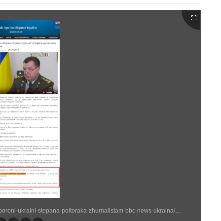
http://www.mil.gov.ua/news/2018/04/24/intervyu-ministra-oboroni-ukraini-stepana-poltoraka-zhurnalistam-bbc-news-ukraina/ (869 × 1659)