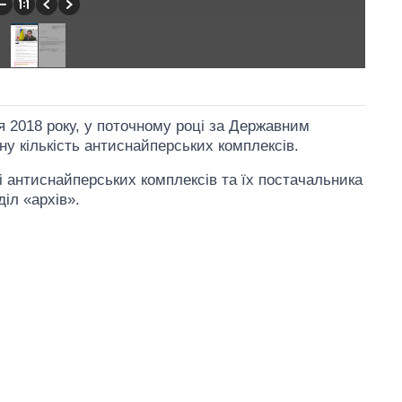
я 2018 року, у поточному році за Державним
у кількість антиснайперських комплексів.
і антиснайперських комплексів та їх постачальника
іл «архів».