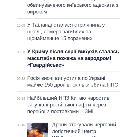
обвинуваченого київського адвоката з
вироком
У Таїланді сталася стрілянина у
10:08
школі, семеро загиблих та
щонайменше 15 поранених
У Криму після серії вибухів сталась
09:58
масштабна пожежа на аеродромі
«Гвардійське»
Росія вночі випустила по Україні
09:32
майже 150 дронів: скільки збила ППО
Найбільший НПЗ Китаю наростив
08:54
закупівлі російської нафти через
перебої з поставками – ЗМІ
Дрони атакували черговий
08:16
логістичний центр