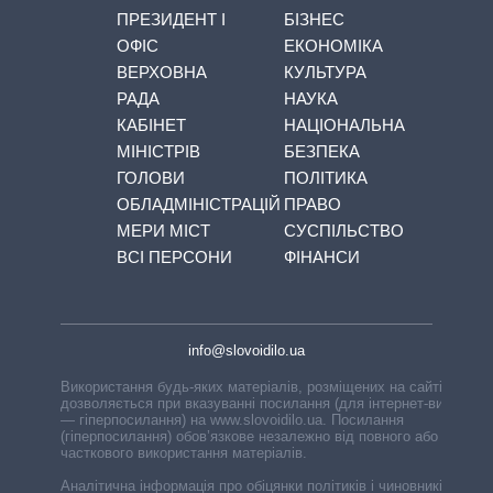
ПРЕЗИДЕНТ І
БІЗНЕС
ОФІС
ЕКОНОМІКА
ВЕРХОВНА
КУЛЬТУРА
РАДА
НАУКА
КАБІНЕТ
НАЦІОНАЛЬНА
МІНІСТРІВ
БЕЗПЕКА
ГОЛОВИ
ПОЛІТИКА
ОБЛАДМІНІСТРАЦІЙ
ПРАВО
МЕРИ МІСТ
СУСПІЛЬСТВО
ВСІ ПЕРСОНИ
ФІНАНСИ
info@slovoidilo.ua
Використання будь-яких матеріалів, розміщених на сайті,
дозволяється при вказуванні посилання (для інтернет-видань
— гіперпосилання) на www.slovoidilo.ua. Посилання
(гіперпосилання) обов’язкове незалежно від повного або
часткового використання матеріалів.
Аналітична інформація про обіцянки політиків і чиновників,