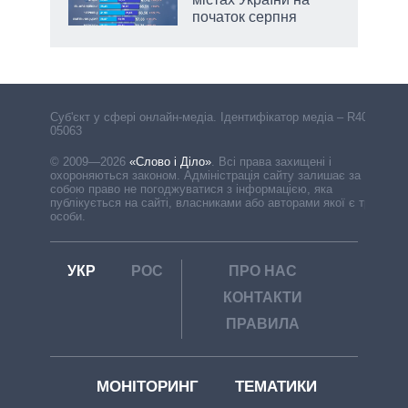
початок серпня
Cуб'єкт у сфері онлайн-медіа. Ідентифікатор медіа – R40-
05063
© 2009—2026
«Слово і Діло»
.
Всі права захищені і
охороняються законом. Адміністрація сайту залишає за
собою право не погоджуватися з інформацією, яка
публікується на сайті, власниками або авторами якої є треті
особи.
УКР
РОС
ПРО НАС
КОНТАКТИ
ПРАВИЛА
МОНІТОРИНГ
ТЕМАТИКИ