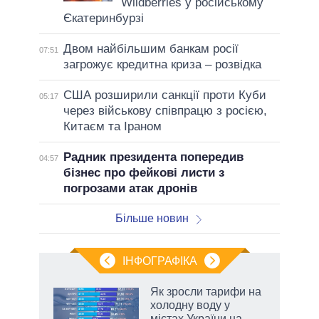
Wildberries у російському
Єкатеринбурзі
Двом найбільшим банкам росії
07:51
загрожує кредитна криза – розвідка
США розширили санкції проти Куби
05:17
через військову співпрацю з росією,
Китаєм та Іраном
Радник президента попередив
04:57
бізнес про фейкові листи з
погрозами атак дронів
Більше новин
ІНФОГРАФІКА
нтів:
Як зросли тарифи на
 і
холодну воду у
nAI
містах України на