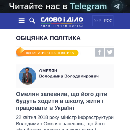
УКР
РОС
НОВИНИ
ОБІЦЯНКА ПОЛІТИКА
ОБIЦЯНКИ
СТРІЧКА
ПОЛІТИКА
ПІДПИСАТИСЯ НА ПОЛІТИКА
ПОДІЇ
ЕКОНОМІКА
ПОЛIТИКИ
СТАТТІ
СУСПІЛЬСТВО
ОМЕЛЯН
ІНФОГРАФІКА
ДУМКИ
СВІТ
УСІ ПОЛІТИКИ
Володимир Володимирович
ОГЛЯДИ
ПРЕЗИДЕНТ І ОФІС
ВІДЕО
ДАЙДЖЕСТИ
ВЕРХОВНА РАДА
Омелян запевнив, що його діти
ПІДТРИМАТИ
будуть ходити в школу, жити і
КАБІНЕТ МІНІСТРІВ
працювати в Україні
ГОЛОВИ ОБЛАДМІНІСТРАЦІЙ
ПОРІВНЯННЯ ПОЛІТИКІВ
22 квітня 2018 року міністр інфраструктури
МЕРИ МІСТ
Володимир Омелян
запевнив, що його
ВСІ ПЕРСОНИ