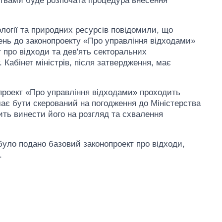
твами буде розпочата процедура внесення
кології та природних ресурсів повідомили, що
ень до законопроекту «Про управління відходами»
т про відходи та дев'ять секторальних
 Кабінет міністрів, після затвердження, має
проект «Про управління відходами» проходить
має бути скерований на погодження до Міністерства
ить винести його на розгляд та схвалення
було подано базовий законопроект про відходи,
.