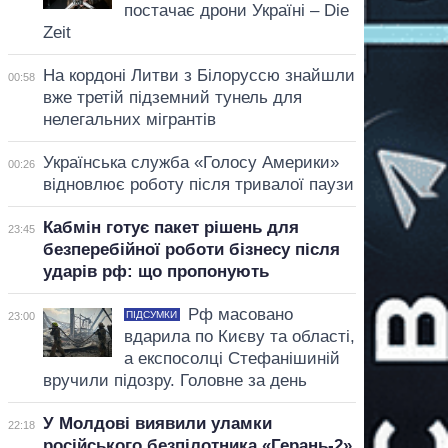
постачає дрони Україні – Die
Zeit
На кордоні Литви з Білоруссю знайшли
00:58
вже третій підземний тунель для
нелегальних мігрантів
Українська служба «Голосу Америки»
00:26
відновлює роботу після тривалої паузи
Кабмін готує пакет рішень для
23:45
безперебійної роботи бізнесу після
ударів рф: що пропонують
Рф масовано
ПІДСУМКИ
23:00
вдарила по Києву та області,
а експосолці Стефанішиній
вручили підозру. Головне за день
У Молдові виявили уламки
22:18
російського безпілотника «Герань-2»