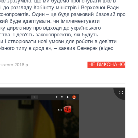
вже зрозуміло, що ми будемо пропонувати вже в
 до розгляду Кабінету міністрів і Верховної Ради
конопроектів. Один – це буде рамковий базовий про
який буде адаптувати, чи імплементувати
ку директиву про відходи до українського
тва. І дев'ять законопроектів, які будуть
и і створювати нові умови для роботи в дев'яти
ізного типу відходів», – заявив Семерак (відео
НЕ ВИКОНАНО
лютого 2018 р.