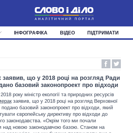
ІНФОГРАФІКА
ВІДЕО
ПІДТРИМАТИ
ІС
СТРІЧКА
ВЕРХОВНА РАДА
ПОДІЇ
СТАТТІ
КАБІНЕТ МІНІСТРІВ
ДУМКИ
ОГЛЯДИ
ГОЛОВИ ОБЛАДМІНІСТРА
ДАЙДЖЕСТИ
ПОЛІТИКА
ДЕПУТАТИ
ЕКОНОМІКА
КОМІТЕТИ
СУСПІЛЬСТВО
ФРАКЦІЇ
ОКРУГИ
СВІТ
 заявив, що у 2018 році на розгляд Ради
дано базовий законопроект про відходи
2018 року міністр екології та природних ресурсів
мерак
заявив, що у 2018 році на розгляд Верховної
 подано базовий законопроект про відходи, який
тувати європейську директиву про відходи до
ого законодавства. «Окрім того ми почали
 над новою законодавчою базою. Станом на