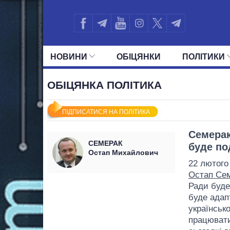
НОВИНИ
ОБIЦЯНКИ
ПОЛIТИКИ
УСІ ПОЛІТИКИ
ПРЕЗИДЕНТ І ОФ
ОБІЦЯНКА ПОЛІТИКА
ПІДПИСАТИСЯ НА ПОЛІТИКА
Семерак
СЕМЕРАК
буде по
Остап Михайлович
22 лютого 
Остап Се
Ради буде
буде адап
українськ
працювати