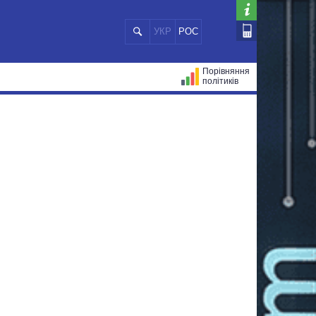
УКР
РОС
Порівняння
політиків
ЦІЙ
МЕРИ МІСТ
ВСІ ПЕРСОНИ