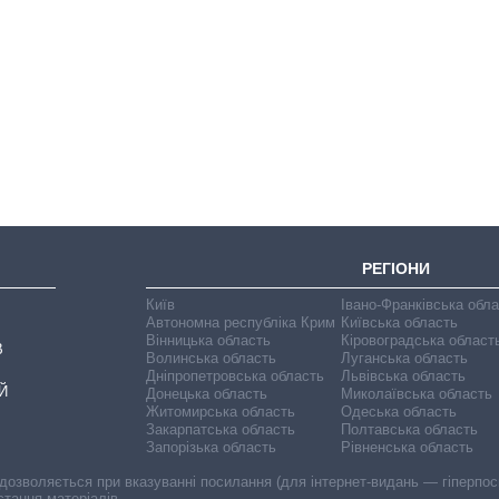
Як зменшилася
кількість
медзакладів в
Україні за роки
вторгнення
РЕГІОНИ
Київ
Івано-Франківська обл
Автономна республіка Крим
Київська область
Вінницька область
Кіровоградська област
В
Волинська область
Луганська область
Дніпропетровська область
Львівська область
Й
Донецька область
Миколаївська область
Житомирська область
Одеська область
Закарпатська область
Полтавська область
Запорізька область
Рівненська область
 дозволяється при вказуванні посилання (для інтернет-видань — гіперпоси
стання матеріалів.