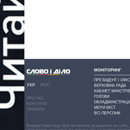
МОНІТОРИНГ
ПРЕЗИДЕНТ І ОФІС
УКР
РОС
ВЕРХОВНА РАДА
КАБІНЕТ МІНІСТРІ
ГОЛОВИ
ПРО НАС
ОБЛАДМІНІСТРАЦІ
КОНТАКТИ
МЕРИ МІСТ
ПРАВИЛА
ВСІ ПЕРСОНИ
Використання будь-яких матеріалів, розміщених на сайті,
обов’язкове незалежно від повного або часткового викори