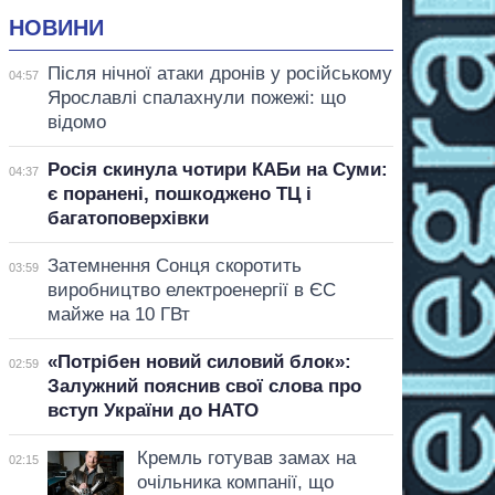
НОВИНИ
Після нічної атаки дронів у російському
04:57
Ярославлі спалахнули пожежі: що
відомо
Росія скинула чотири КАБи на Суми:
04:37
є поранені, пошкоджено ТЦ і
багатоповерхівки
Затемнення Сонця скоротить
03:59
виробництво електроенергії в ЄС
майже на 10 ГВт
«Потрібен новий силовий блок»:
02:59
Залужний пояснив свої слова про
вступ України до НАТО
Кремль готував замах на
02:15
очільника компанії, що