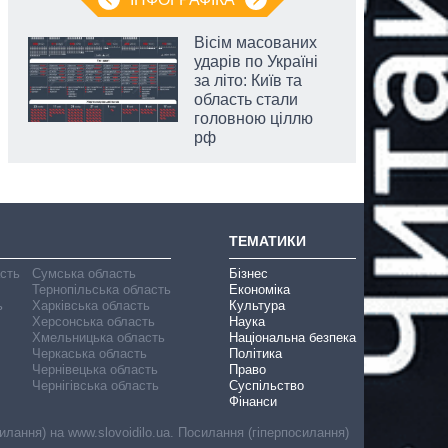
Вісім масованих
ударів по Україні
за літо: Київ та
область стали
головною ціллю
рф
ТЕМАТИКИ
асть
Сумська область
Бізнес
Тернопільська область
Економіка
ь
Харківська область
Культура
Херсонська область
Наука
Хмельницька область
Національна безпека
Черкаська область
Політика
Чернівецька область
Право
Чернігівська область
Суспільство
Фінанси
лання) на www.slovoidilo.ua. Посилання (гіперпосилання)