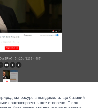
DOqsZRlo?t=5m25s (1262 × 987)
а природних ресурсів повідомили, що базовий
льних законопроектів вже створено. Після