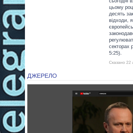
сьогодні 
цьому році
десять за
відходи, 
європейсь
законодавс
регулюват
секторах р
5:25).
Сказано 22 
ДЖЕРЕЛО