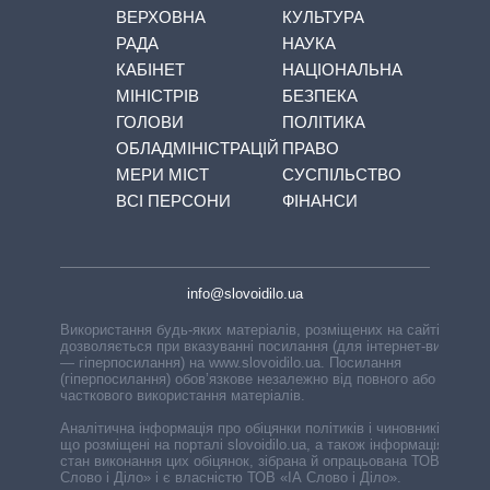
ВЕРХОВНА
КУЛЬТУРА
РАДА
НАУКА
КАБІНЕТ
НАЦІОНАЛЬНА
МІНІСТРІВ
БЕЗПЕКА
ГОЛОВИ
ПОЛІТИКА
ОБЛАДМІНІСТРАЦІЙ
ПРАВО
МЕРИ МІСТ
СУСПІЛЬСТВО
ВСІ ПЕРСОНИ
ФІНАНСИ
info@slovoidilo.ua
Використання будь-яких матеріалів, розміщених на сайті,
дозволяється при вказуванні посилання (для інтернет-видань
— гіперпосилання) на www.slovoidilo.ua. Посилання
(гіперпосилання) обов’язкове незалежно від повного або
часткового використання матеріалів.
Аналітична інформація про обіцянки політиків і чиновників,
що розміщені на порталі slovoidilo.ua, а також інформація про
стан виконання цих обіцянок, зібрана й опрацьована ТОВ «ІА
Слово і Діло» і є власністю ТОВ «ІА Слово і Діло».