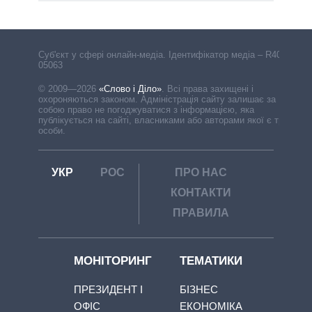
Cуб'єкт у сфері онлайн-медіа. Ідентифікатор медіа – R40-
05063
© 2009—2026
«Слово і Діло»
.
Всі права захищені і
охороняються законом. Адміністрація сайту залишає за
собою право не погоджуватися з інформацією, яка
публікується на сайті, власниками або авторами якої є треті
особи.
УКР
РОС
ПРО НАС
КОНТАКТИ
ПРАВИЛА
МОНІТОРИНГ
ТЕМАТИКИ
ПРЕЗИДЕНТ І
БІЗНЕС
ОФІС
ЕКОНОМІКА