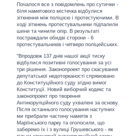
Почалося все з повідомлень про сутички -
біля наметового містечка відбулися
зіткнення між поліцією і протестуючими. В
ході зіткнень протестувальники підпалили
шини та чинили опір. В результаті
постраждали обидві сторони - 6
протестувальників і четверо поліцейських.
"Впродовж 137 днів нашої акції тиску
відбулися позитивні голосування за усі
три рішення. Законопроект про скасування
депутатської недоторканості спрямовано
до Конституційного суду згідно вимог
Конституції. Новий виборчий кодекс та
законопроект про творення
Антикорупційного суду ухвалені за основу.
Після останнього голосування наступних
ми прибрали частину наметів з
Маріїнського парку та оголосили, що
заберемо їх і з вулиці Грушевського - як