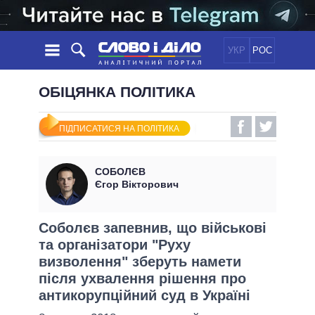
УКР
РОС
НОВИНИ
ОБІЦЯНКА ПОЛІТИКА
ОБIЦЯНКИ
СТРІЧКА
ПОЛІТИКА
ПІДПИСАТИСЯ НА ПОЛІТИКА
ПОДІЇ
ЕКОНОМІКА
ПОЛIТИКИ
СТАТТІ
СУСПІЛЬСТВО
СОБОЛЄВ
ІНФОГРАФІКА
ДУМКИ
СВІТ
УСІ ПОЛІТИКИ
Єгор Вікторович
ОГЛЯДИ
ПРЕЗИДЕНТ І ОФІС
ВІДЕО
ДАЙДЖЕСТИ
ВЕРХОВНА РАДА
Соболєв запевнив, що військові
ПІДТРИМАТИ
та організатори "Руху
КАБІНЕТ МІНІСТРІВ
визволення" зберуть намети
ГОЛОВИ ОБЛАДМІНІСТРАЦІЙ
ПОРІВНЯННЯ ПОЛІТИКІВ
після ухвалення рішення про
МЕРИ МІСТ
антикорупційний суд в Україні
ВСІ ПЕРСОНИ