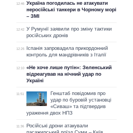
Україна погодилась не атакувати
12:46
неросійські танкери в Чорному морі
– ЗМІ
У Румунії заявили про зміну тактики
12:42
російських дронів
Іспанія запровадила прикордонний
12:26
контроль для мандрівників з Італії
«Не хоче лише путін»: Зеленський
12:10
відреагував на нічний удар по
Україні
Генштаб повідомив про
11:51
удар по буровій установці
«Сиваш» та підтвердив
ураження двох НПЗ
Російські дрони атакували
11:36
пасажирський поїзд Суми – Київ