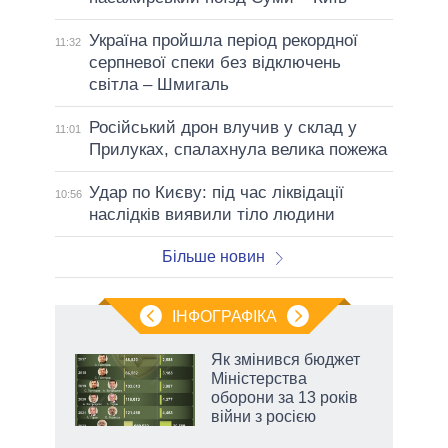
Україна пройшла період рекордної
11:32
серпневої спеки без відключень
світла – Шмигаль
Російський дрон влучив у склад у
11:01
Прилуках, спалахнула велика пожежа
Удар по Києву: під час ліквідації
10:56
наслідків виявили тіло людини
Більше новин
ІНФОГРАФІКА
Як змінився бюджет
ть
Міністерства
оборони за 13 років
війни з росією