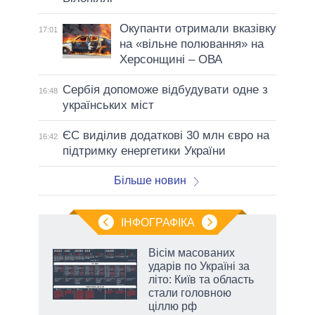
Окупанти отримали вказівку
17:01
на «вільне полювання» на
Херсонщині – ОВА
Сербія допоможе відбудувати одне з
16:48
українських міст
ЄС виділив додаткові 30 млн євро на
16:42
підтримку енергетики України
Більше новин
ІНФОГРАФІКА
 як
Вісім масованих
и за
ударів по Україні за
літо: Київ та область
2027-
стали головною
ціллю рф