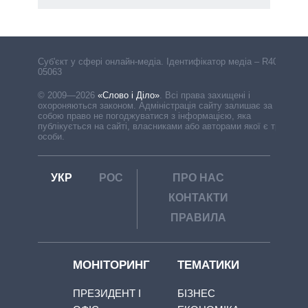
Cуб'єкт у сфері онлайн-медіа. Ідентифікатор медіа – R40-
05063
© 2009—2026
«Слово і Діло»
.
Всі права захищені і
охороняються законом. Адміністрація сайту залишає за
собою право не погоджуватися з інформацією, яка
публікується на сайті, власниками або авторами якої є треті
особи.
УКР
РОС
ПРО НАС
КОНТАКТИ
ПРАВИЛА
МОНІТОРИНГ
ТЕМАТИКИ
ПРЕЗИДЕНТ І
БІЗНЕС