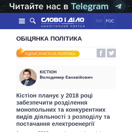
УКР
РОС
НОВИНИ
ОБІЦЯНКА ПОЛІТИКА
ОБIЦЯНКИ
СТРІЧКА
ПОЛІТИКА
ПІДПИСАТИСЯ НА ПОЛІТИКА
ПОДІЇ
ЕКОНОМІКА
ПОЛIТИКИ
СТАТТІ
СУСПІЛЬСТВО
КІСТІОН
ІНФОГРАФІКА
ДУМКИ
СВІТ
УСІ ПОЛІТИКИ
Володимир Євсевійович
ОГЛЯДИ
ПРЕЗИДЕНТ І ОФІС
ВІДЕО
ДАЙДЖЕСТИ
ВЕРХОВНА РАДА
Кістіон планує у 2018 році
ПІДТРИМАТИ
забезпечити розділення
КАБІНЕТ МІНІСТРІВ
монопольних та конкурентних
ГОЛОВИ ОБЛАДМІНІСТРАЦІЙ
ПОРІВНЯННЯ ПОЛІТИКІВ
видів діяльності з розподілу та
МЕРИ МІСТ
постачання електроенергії
ВСІ ПЕРСОНИ