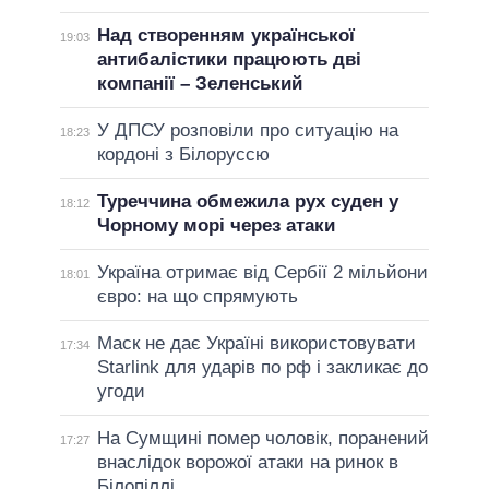
Над створенням української
19:03
антибалістики працюють дві
компанії – Зеленський
У ДПСУ розповіли про ситуацію на
18:23
кордоні з Білоруссю
Туреччина обмежила рух суден у
18:12
Чорному морі через атаки
Україна отримає від Сербії 2 мільйони
18:01
євро: на що спрямують
Маск не дає Україні використовувати
17:34
Starlink для ударів по рф і закликає до
угоди
На Сумщині помер чоловік, поранений
17:27
внаслідок ворожої атаки на ринок в
Білопіллі