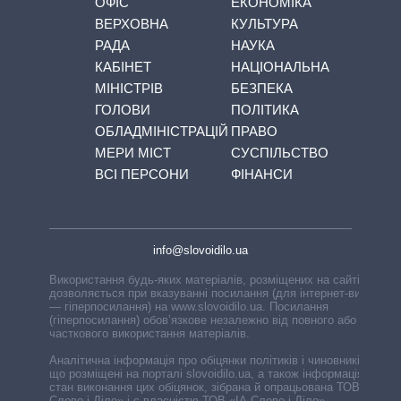
ОФІС
ЕКОНОМІКА
ВЕРХОВНА
КУЛЬТУРА
РАДА
НАУКА
КАБІНЕТ
НАЦІОНАЛЬНА
МІНІСТРІВ
БЕЗПЕКА
ГОЛОВИ
ПОЛІТИКА
ОБЛАДМІНІСТРАЦІЙ
ПРАВО
МЕРИ МІСТ
СУСПІЛЬСТВО
ВСІ ПЕРСОНИ
ФІНАНСИ
info@slovoidilo.ua
Використання будь-яких матеріалів, розміщених на сайті,
дозволяється при вказуванні посилання (для інтернет-видань
— гіперпосилання) на www.slovoidilo.ua. Посилання
(гіперпосилання) обов’язкове незалежно від повного або
часткового використання матеріалів.
Аналітична інформація про обіцянки політиків і чиновників,
що розміщені на порталі slovoidilo.ua, а також інформація про
стан виконання цих обіцянок, зібрана й опрацьована ТОВ «ІА
Слово і Діло» і є власністю ТОВ «ІА Слово і Діло».