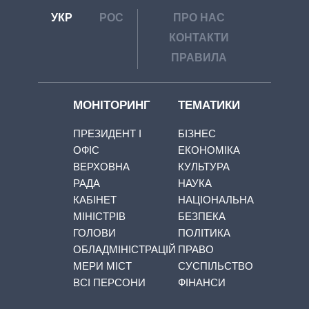
УКР
РОС
ПРО НАС
КОНТАКТИ
ПРАВИЛА
МОНІТОРИНГ
ТЕМАТИКИ
ПРЕЗИДЕНТ І
БІЗНЕС
ОФІС
ЕКОНОМІКА
ВЕРХОВНА
КУЛЬТУРА
РАДА
НАУКА
КАБІНЕТ
НАЦІОНАЛЬНА
МІНІСТРІВ
БЕЗПЕКА
ГОЛОВИ
ПОЛІТИКА
ОБЛАДМІНІСТРАЦІЙ
ПРАВО
МЕРИ МІСТ
СУСПІЛЬСТВО
ВСІ ПЕРСОНИ
ФІНАНСИ