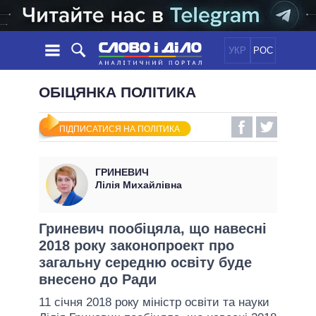
УКР
РОС
НОВИНИ
ОБІЦЯНКА ПОЛІТИКА
ОБIЦЯНКИ
СТРІЧКА
ПОЛІТИКА
ПІДПИСАТИСЯ НА ПОЛІТИКА
ПОДІЇ
ЕКОНОМІКА
ПОЛIТИКИ
СТАТТІ
СУСПІЛЬСТВО
ГРИНЕВИЧ
ІНФОГРАФІКА
ДУМКИ
СВІТ
УСІ ПОЛІТИКИ
Лілія Михайлівна
ОГЛЯДИ
ПРЕЗИДЕНТ І ОФІС
ВІДЕО
ДАЙДЖЕСТИ
ВЕРХОВНА РАДА
Гриневич пообіцяла, що навесні
ПІДТРИМАТИ
2018 року законопроект про
КАБІНЕТ МІНІСТРІВ
загальну середню освіту буде
ГОЛОВИ ОБЛАДМІНІСТРАЦІЙ
ПОРІВНЯННЯ ПОЛІТИКІВ
внесено до Ради
МЕРИ МІСТ
11 січня 2018 року міністр освіти та науки
ВСІ ПЕРСОНИ