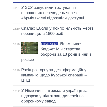
У ЗСУ запустили тестування
18:54
спрощених переведень через
«Армія+»: які підрозділи доступні
Спалах Еболи у Конго: кількість жертв
18:50
перевищила 1800 осіб
Як змінився
ІНФОГРАФІКА
18:20
бюджет Міністерства
оборони за 13 років війни з
росією
Росія розгорнула дезінформаційну
18:20
кампанію щодо Курської операції –
ЦПД
У Німеччині затримали українця за
17:52
підозрою у підготовці диверсії на
оборонному заводі