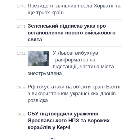
Президент звільнив посла Хорватії та
17:43
ще трьох країн
Зеленський підписав указ про
17:41
встановлення нового військового
свята
У Львові вибухнув
17:12
транформатор на
підстанції, частина міста
знеструмлена
Рф готує атаки на об’єкти країн Балтії
16:59
з використанням українських дронів –
розвідка
СБУ підтвердила ураження
16:55
Ярославського НПЗ та ворожих
кораблів у Керчі