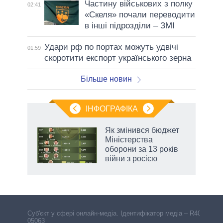
Частину військових з полку
02:41
«Скеля» почали переводити
в інші підрозділи – ЗМІ
Удари рф по портах можуть удвічі
01:59
скоротити експорт українського зерна
Більше новин
ІНФОГРАФІКА
Як змінився бюджет
раїні
Міністерства
ої
оборони за 13 років
війни з росією
Cуб'єкт у сфері онлайн-медіа. Ідентифікатор медіа – R40-
05063