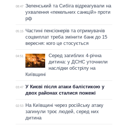
Зеленський та Сибіга відреагували на
08:47
ухвалення «пекельних санкцій» проти
рф
Частині пенсіонерів та отримувачів
05:15
соцвиплат треба змінити банк до 15
вересня: кого це стосується
Серед загиблих 4-річна
04:51
дитина: у ДСНС уточнили
наслідки обстрілу на
Київщині
У Києві після атаки балістикою у
03:47
двох районах сталися пожежі
На Київщині через російську атаку
02:53
загинули троє людей, серед них
дитина