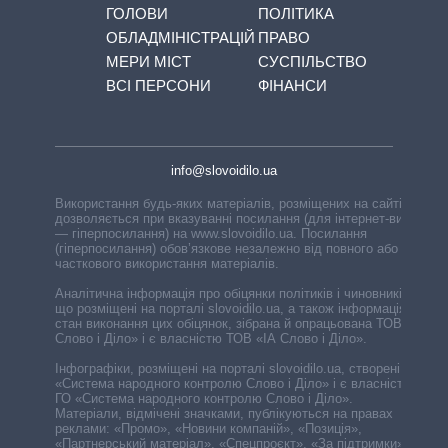
ГОЛОВИ
ПОЛІТИКА
ОБЛАДМІНІСТРАЦІЙ
ПРАВО
МЕРИ МІСТ
СУСПІЛЬСТВО
ВСІ ПЕРСОНИ
ФІНАНСИ
info@slovoidilo.ua
Використання будь-яких матеріалів, розміщених на сайті,
дозволяється при вказуванні посилання (для інтернет-видань
— гіперпосилання) на www.slovoidilo.ua. Посилання
(гіперпосилання) обов’язкове незалежно від повного або
часткового використання матеріалів.
Аналітична інформація про обіцянки політиків і чиновників,
що розміщені на порталі slovoidilo.ua, а також інформація про
стан виконання цих обіцянок, зібрана й опрацьована ТОВ «ІА
Слово і Діло» і є власністю ТОВ «ІА Слово і Діло».
Інфографіки, розміщені на порталі slovoidilo.ua, створені ГО
«Система народного контролю Слово і Діло» і є власністю
ГО «Система народного контролю Слово і Діло».
Матеріали, відмічені значками, публікуються на правах
реклами: «Промо», «Новини компаній», «Позиція»,
«Партнерський матеріал», «Спецпроєкт», «За підтримки».