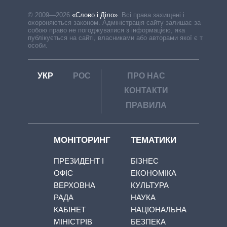
© 2009—2026
«Слово і Діло»
.
Всі права захищені і
охороняються законом. Адміністрація сайту залишає за
собою право не погоджуватися з інформацією, яка
публікується на сайті, власниками або авторами якої є треті
особи.
УКР
РОС
ПРО НАС
КОНТАКТИ
ПРАВИЛА
МОНІТОРИНГ
ТЕМАТИКИ
ПРЕЗИДЕНТ І
БІЗНЕС
ОФІС
ЕКОНОМІКА
ВЕРХОВНА
КУЛЬТУРА
РАДА
НАУКА
КАБІНЕТ
НАЦІОНАЛЬНА
МІНІСТРІВ
БЕЗПЕКА