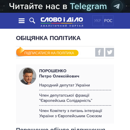
УКР
РОС
НОВИНИ
ОБІЦЯНКА ПОЛІТИКА
ОБIЦЯНКИ
СТРІЧКА
ПОЛІТИКА
ПІДПИСАТИСЯ НА ПОЛІТИКА
ПОДІЇ
ЕКОНОМІКА
ПОЛIТИКИ
СТАТТІ
СУСПІЛЬСТВО
ПОРОШЕНКО
ІНФОГРАФІКА
ДУМКИ
СВІТ
УСІ ПОЛІТИКИ
Петро Олексійович
ОГЛЯДИ
ПРЕЗИДЕНТ І ОФІС
Народний депутат України
ВІДЕО
ДАЙДЖЕСТИ
ВЕРХОВНА РАДА
Член депутатської фракції
ПІДТРИМАТИ
"Європейська Солідарність"
КАБІНЕТ МІНІСТРІВ
ГОЛОВИ ОБЛАДМІНІСТРАЦІЙ
Член Комітету з питань інтеграції
ПОРІВНЯННЯ ПОЛІТИКІВ
України з Європейським Союзом
МЕРИ МІСТ
ВСІ ПЕРСОНИ
Порошенко обіцяє підвищення