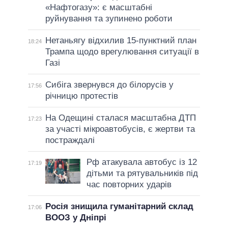
«Нафтогазу»: є масштабні
руйнування та зупинено роботи
Нетаньягу відхилив 15-пунктний план
18:24
Трампа щодо врегулювання ситуації в
Газі
Сибіга звернувся до білорусів у
17:56
річницю протестів
На Одещині сталася масштабна ДТП
17:23
за участі мікроавтобусів, є жертви та
постраждалі
Рф атакувала автобус із 12
17:19
дітьми та рятувальників під
час повторних ударів
Росія знищила гуманітарний склад
17:06
ВООЗ у Дніпрі