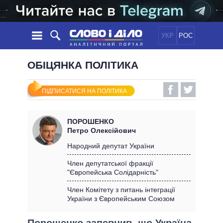
УКР
РОС
НОВИНИ
ОБІЦЯНКА ПОЛІТИКА
ОБIЦЯНКИ
СТРІЧКА
ПОЛІТИКА
ПІДПИСАТИСЯ НА ПОЛІТИКА
ПОДІЇ
ЕКОНОМІКА
ПОЛIТИКИ
СТАТТІ
СУСПІЛЬСТВО
ПОРОШЕНКО
ІНФОГРАФІКА
ДУМКИ
СВІТ
УСІ ПОЛІТИКИ
Петро Олексійович
ОГЛЯДИ
ПРЕЗИДЕНТ І ОФІС
Народний депутат України
ВІДЕО
ДАЙДЖЕСТИ
ВЕРХОВНА РАДА
Член депутатської фракції
ПІДТРИМАТИ
"Європейська Солідарність"
КАБІНЕТ МІНІСТРІВ
ГОЛОВИ ОБЛАДМІНІСТРАЦІЙ
Член Комітету з питань інтеграції
ПОРІВНЯННЯ ПОЛІТИКІВ
України з Європейським Союзом
МЕРИ МІСТ
ВСІ ПЕРСОНИ
Порошенко запевнив, що Україна