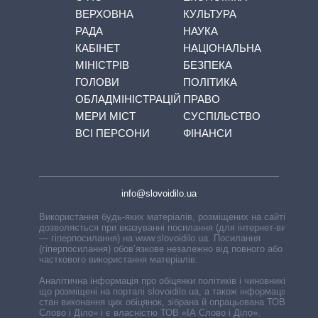
ВЕРХОВНА
КУЛЬТУРА
РАДА
НАУКА
КАБІНЕТ
НАЦІОНАЛЬНА
МІНІСТРІВ
БЕЗПЕКА
ГОЛОВИ
ПОЛІТИКА
ОБЛАДМІНІСТРАЦІЙ
ПРАВО
МЕРИ МІСТ
СУСПІЛЬСТВО
ВСІ ПЕРСОНИ
ФІНАНСИ
info@slovoidilo.ua
Використання будь-яких матеріалів, розміщених на сайті,
дозволяється при вказуванні посилання (для інтернет-видань
— гіперпосилання) на www.slovoidilo.ua. Посилання
(гіперпосилання) обов’язкове незалежно від повного або
часткового використання матеріалів.
Аналітична інформація про обіцянки політиків і чиновників,
що розміщені на порталі slovoidilo.ua, а також інформація про
стан виконання цих обіцянок, зібрана й опрацьована ТОВ «ІА
Слово і Діло» і є власністю ТОВ «ІА Слово і Діло».