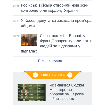
Російські війська створили нові зони
16:43
контролю біля кордону України
У Косові депутатка закидала прем’єра
16:29
яйцями
Лісові пожежі в Європі: у
16:24
Франції заарештували сотні
людей за підозрами у
підпалах
Більше новин
ІНФОГРАФІКА
Як змінився бюджет
ть
Міністерства
оборони за 13 років
війни з росією