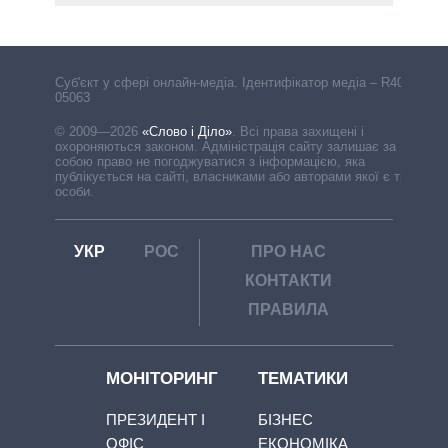
Cуб'єкт у сфері онлайн-медіа. Ідентифікатор медіа – R40-
05063
© 2009—2026
«Слово і Діло»
.
Всі права захищені і
охороняються законом. Адміністрація сайту залишає за
собою право не погоджуватися з інформацією, яка
публікується на сайті, власниками або авторами якої є треті
особи.
УКР
РОС
ПРО НАС
КОНТАКТИ
ПРАВИЛА
МОНІТОРИНГ
ТЕМАТИКИ
ПРЕЗИДЕНТ І
БІЗНЕС
ОФІС
ЕКОНОМІКА