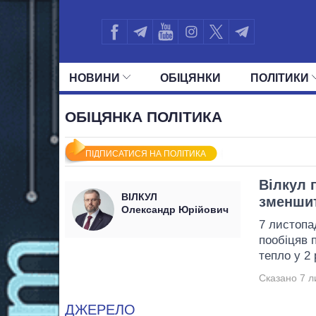
НОВИНИ
ОБIЦЯНКИ
ПОЛIТИКИ
УСІ ПОЛІТИКИ
ПРЕЗИДЕНТ І ОФ
ОБІЦЯНКА ПОЛІТИКА
ПІДПИСАТИСЯ НА ПОЛІТИКА
Вілкул 
ВІЛКУЛ
зменшит
Олександр Юрійович
7 листопа
пообіцяв 
тепло у 2 
Сказано 7 л
ДЖЕРЕЛО