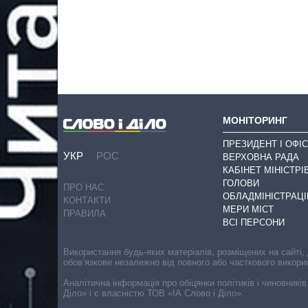
МОНІТОРИНГ
ПРЕЗИДЕНТ І ОФІС
УКР
РОС
ВЕРХОВНА РАДА
КАБІНЕТ МІНІСТРІ
ГОЛОВИ
ПРО НАС
ОБЛАДМІНІСТРАЦІ
КОНТАКТИ
МЕРИ МІСТ
ПРАВИЛА
ВСІ ПЕРСОНИ
Використання будь-яких матеріалів, розміщених на сайті,
обов’язкове незалежно від повного або часткового викори
Аналітична інформація про обіцянки політиків і чиновників
Діло» і є власністю ТОВ «ІА Слово і Діло».