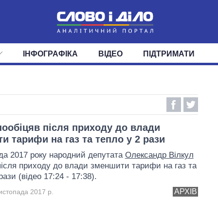
ІНФОГРАФІКА
ВІДЕО
ПІДТРИМАТИ
ІС
СТРІЧКА
ВЕРХОВНА РАДА
ПОДІЇ
СТАТТІ
КАБІНЕТ МІНІСТРІВ
ДУМКИ
ОГЛЯДИ
ГОЛОВИ ОБЛАДМІНІСТРА
ДАЙДЖЕСТИ
ПОЛІТИКА
ДЕПУТАТИ
ЕКОНОМІКА
КОМІТЕТИ
СУСПІЛЬСТВО
ФРАКЦІЇ
ОКРУГИ
СВІТ
пообіцяв після приходу до влади
и тарифи на газ та тепло у 2 рази
да 2017 року народний депутата
Олександр Вілкул
після приходу до влади зменшити тарифи на газ та
рази (відео 17:24 - 17:38).
АРХІВ
истопада 2017 р.