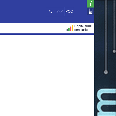
УКР
РОС
Порівняння
політиків
ЦІЙ
МЕРИ МІСТ
ВСІ ПЕРСОНИ