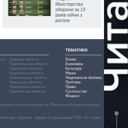
Міністерства
оборони за 13
років війни з
росією
ТЕМАТИКИ
асть
Сумська область
Бізнес
Тернопільська область
Економіка
ь
Харківська область
Культура
Херсонська область
Наука
Хмельницька область
Національна безпека
Черкаська область
Політика
Чернівецька область
Право
Чернігівська область
Суспільство
Фінанси
лання) на www.slovoidilo.ua. Посилання (гіперпосилання)
онання цих обіцянок, зібрана й опрацьована ТОВ «ІА Слово і