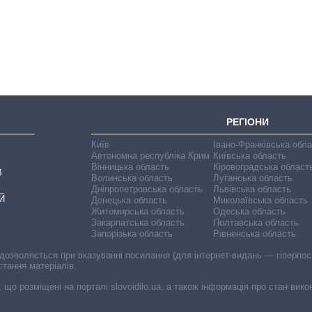
чипи за останні
роки і що
прогнозують на
2027-й
РЕГІОНИ
Київ
Івано-Франківська обл
Автономна республіка Крим
Київська область
Вінницька область
Кіровоградська област
В
Волинська область
Луганська область
Дніпропетровська область
Львівська область
Й
Донецька область
Миколаївська область
Житомирська область
Одеська область
Закарпатська область
Полтавська область
Запорізька область
Рівненська область
 дозволяється при вказуванні посилання (для інтернет-видань — гіперпоси
стання матеріалів.
, що розміщені на порталі slovoidilo.ua, а також інформація про стан вик