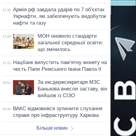
Армія рф завдала ударів по 7 об'єктах
17:38
Укрнафти, які забезпечують видобуток
нафти та газу
МОН оновило стандарти
17:29
загальної середньої освіти:
що змінилось
Нацбанк випустить пам’ятну монету на
17:10
честь Папи Римського Івана Павла II
За ексдержсекретаря МЗС
16:51
Банькова внесли заставу, він
вийшов із СІЗО
ВАКС відмовився зупинити слухання
16:44
справи про інфраструктуру Харкова
Більше новин