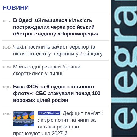
НОВИНИ
В Одесі збільшилася кількість
19:17
постраждалих через російський
обстріл стадіону «Чорноморець»
Чехія посилить захист аеропортів
18:45
після інциденту з дроном у Лейпцигу
Міжнародні резерви України
18:09
скоротилися у липні
База ФСБ та 6 суден «тіньового
18:05
флоту»: СБС атакували понад 100
ворожих цілей росіян
Дефіцит пам’яті:
ІНФОГРАФІКА
17:52
як зріс попит на чипи за
останні роки і що
прогнозують на 2027-й