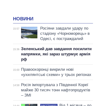
НОВИНИ
Росіяни завдали удару по
15:57
стадіону «Чорноморець» в
Одесі, є постраждалий
Зеленський дав завдання посилити
15:36
напрямки, які зараз штурмує армія
рф
Правоохоронці викрили нові
15:00
«ухилянтські схеми» у трьох регіонах
Росія імпортувала з Південної Кореї
14:58
майже 30 тисяч тонн нафтопродуктів
– ЗМІ
Від 1 місяця – до
ІНФОГРАФІКА
14:44