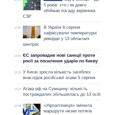
5 років: хто і як довго
обіймав посаду керівника
СЗР
В Україні 6 серпня
13:58
зафіксували температурні
рекорди у 13 обласних
центрах
ЄС запровадив нові санкції проти
13:49
росії за посилення ударів по Києву
У Києві зросла кількість загиблих
13:33
внаслідок російської атаки 5 серпня
Атака рф на Сумщину: кількість
13:22
постраждалих збільшилась до 13 осіб
«Укрзалізниця» змінила
12:58
маршрути низки потягів