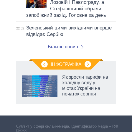
Лозовій і Павлограду, а
Стефанішиній обрали
запобіжний захід. Головне за день
Зеленський цими вихідними вперше
22:32
відвідає Сербію
Більше новин
ІНФОГРАФІКА
жет
Як зросли тарифи на
холодну воду у
ків
містах України на
початок серпня
Cуб'єкт у сфері онлайн-медіа. Ідентифікатор медіа – R40-
05063