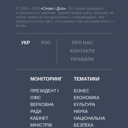
© 2009—2026
«Слово і Діло»
.
Всі права захищені і
охороняються законом. Адміністрація сайту залишає за
собою право не погоджуватися з інформацією, яка
публікується на сайті, власниками або авторами якої є треті
особи.
УКР
РОС
ПРО НАС
КОНТАКТИ
ПРАВИЛА
МОНІТОРИНГ
ТЕМАТИКИ
ПРЕЗИДЕНТ І
БІЗНЕС
ОФІС
ЕКОНОМІКА
ВЕРХОВНА
КУЛЬТУРА
РАДА
НАУКА
КАБІНЕТ
НАЦІОНАЛЬНА
МІНІСТРІВ
БЕЗПЕКА