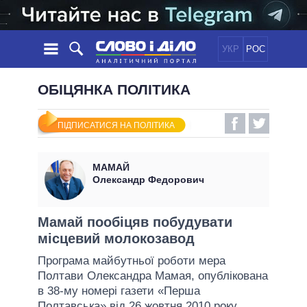
УКР
РОС
НОВИНИ
ОБІЦЯНКА ПОЛІТИКА
ОБIЦЯНКИ
СТРІЧКА
ПОЛІТИКА
ПІДПИСАТИСЯ НА ПОЛІТИКА
ПОДІЇ
ЕКОНОМІКА
ПОЛIТИКИ
СТАТТІ
СУСПІЛЬСТВО
МАМАЙ
ІНФОГРАФІКА
ДУМКИ
СВІТ
УСІ ПОЛІТИКИ
Олександр Федорович
ОГЛЯДИ
ПРЕЗИДЕНТ І ОФІС
ВІДЕО
ДАЙДЖЕСТИ
ВЕРХОВНА РАДА
Мамай пообіцяв побудувати
ПІДТРИМАТИ
місцевий молокозавод
КАБІНЕТ МІНІСТРІВ
ГОЛОВИ ОБЛАДМІНІСТРАЦІЙ
Програма майбутньої роботи мера
ПОРІВНЯННЯ ПОЛІТИКІВ
Полтави Олександра Мамая, опублікована
МЕРИ МІСТ
в 38-му номері газети «Перша
ВСІ ПЕРСОНИ
Полтавська» від 26 жовтня 2010 року,