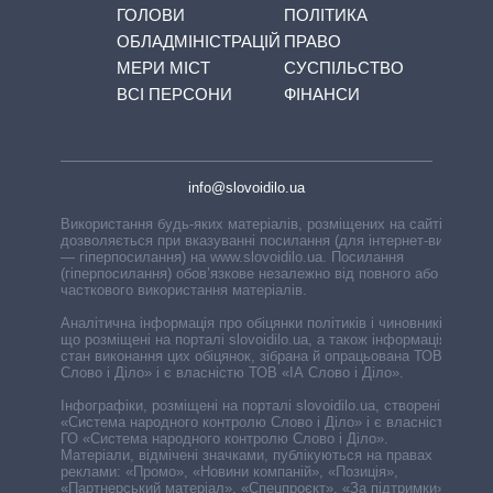
ГОЛОВИ
ПОЛІТИКА
ОБЛАДМІНІСТРАЦІЙ
ПРАВО
МЕРИ МІСТ
СУСПІЛЬСТВО
ВСІ ПЕРСОНИ
ФІНАНСИ
info@slovoidilo.ua
Використання будь-яких матеріалів, розміщених на сайті,
дозволяється при вказуванні посилання (для інтернет-видань
— гіперпосилання) на www.slovoidilo.ua. Посилання
(гіперпосилання) обов’язкове незалежно від повного або
часткового використання матеріалів.
Аналітична інформація про обіцянки політиків і чиновників,
що розміщені на порталі slovoidilo.ua, а також інформація про
стан виконання цих обіцянок, зібрана й опрацьована ТОВ «ІА
Слово і Діло» і є власністю ТОВ «ІА Слово і Діло».
Інфографіки, розміщені на порталі slovoidilo.ua, створені ГО
«Система народного контролю Слово і Діло» і є власністю
ГО «Система народного контролю Слово і Діло».
Матеріали, відмічені значками, публікуються на правах
реклами: «Промо», «Новини компаній», «Позиція»,
«Партнерський матеріал», «Спецпроєкт», «За підтримки».