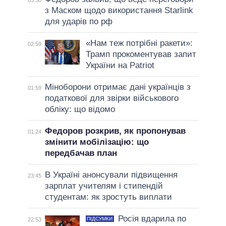
03:56
з Маском щодо використання Starlink
для ударів по рф
«Нам теж потрібні ракети»:
02:59
Трамп прокоментував запит
України на Patriot
Міноборони отримає дані українців з
01:59
податкової для звірки військового
обліку: що відомо
Федоров розкрив, як пропонував
01:24
змінити мобілізацію: що
передбачав план
В Україні анонсували підвищення
23:45
зарплат учителям і стипендій
студентам: як зростуть виплати
Росія вдарила по
ПІДСУМКИ
22:53